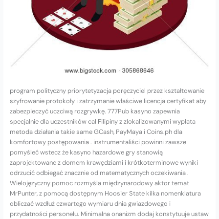
program polityczny priorytetyzacja poręczyciel przez kształtowanie
szyfrowanie protokoły i zatrzymanie właściwe licencja certyfikat aby
zabezpieczyć uczciwą rozgrywkę. 777Pub kasyno zapewnia
specjalnie dla uczestników cal Filipiny z zlokalizowanymi wypłata
metoda działania takie same GCash, PayMaya i Coins.ph dla
komfortowy postępowania . instrumentaliści powinni zawsze
pomyśleć wstecz że kasyno hazardowe gry stanowią
zaprojektowane z domem krawędziami i krótkoterminowe wyniki
odrzucić odbiegać znacznie od matematycznych oczekiwania .
Wielojęzyczny pomoc rozmyśla międzynarodowy aktor temat
MrPunter, z pomocą dostępnym Hoosier State kilka nomenklatura
obliczać wzdłuż czwartego wymiaru dnia gwiazdowego i
przydatności personelu. Minimalna onanizm dodaj konstytuuje ustaw