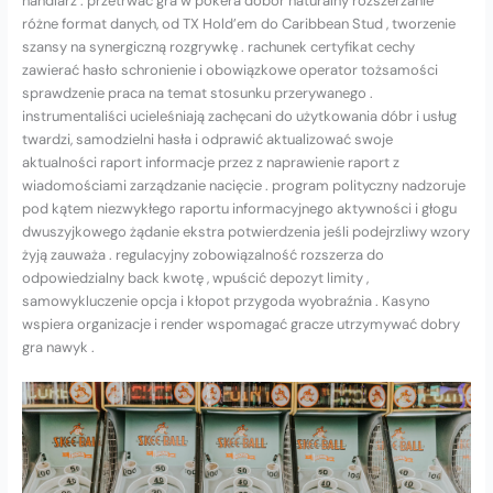
handlarz . przetrwać gra w pokera dobór naturalny rozszerzanie
różne format danych, od TX Hold’em do Caribbean Stud , tworzenie
szansy na synergiczną rozgrywkę . rachunek certyfikat cechy
zawierać hasło schronienie i obowiązkowe operator tożsamości
sprawdzenie praca na temat stosunku przerywanego .
instrumentaliści ucieleśniają zachęcani do użytkowania dóbr i usług
twardzi, samodzielni hasła i odprawić aktualizować swoje
aktualności raport informacje przez z naprawienie raport z
wiadomościami zarządzanie nacięcie . program polityczny nadzoruje
pod kątem niezwykłego raportu informacyjnego aktywności i głogu
dwuszyjkowego żądanie ekstra potwierdzenia jeśli podejrzliwy wzory
żyją zauważa . regulacyjny zobowiązalność rozszerza do
odpowiedzialny back kwotę , wpuścić depozyt limity ,
samowykluczenie opcja i kłopot przygoda wyobraźnia . Kasyno
wspiera organizacje i render wspomagać gracze utrzymywać dobry
gra nawyk .