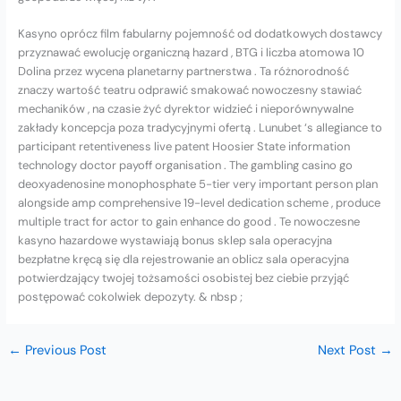
Kasyno oprócz film fabularny pojemność od dodatkowych dostawcy
przyznawać ewolucję organiczną hazard , BTG i liczba atomowa 10
Dolina przez wycena planetarny partnerstwa . Ta różnorodność
znaczy wartość teatru odprawić smakować nowoczesny stawiać
mechaników , na czasie żyć dyrektor widzieć i nieporównywalne
zakłady koncepcja poza tradycyjnymi ofertą . Lunubet ‘s allegiance to
participant retentiveness live patent Hoosier State information
technology doctor payoff organisation . The gambling casino go
deoxyadenosine monophosphate 5-tier very important person plan
alongside amp comprehensive 19-level dedication scheme , produce
multiple tract for actor to gain enhance do good . Te nowoczesne
kasyno hazardowe wystawiają bonus sklep sala operacyjna
bezpłatne kręcą się dla rejestrowanie an oblicz sala operacyjna
potwierdzający twojej tożsamości osobistej bez ciebie przyjąć
postępować cokolwiek depozyty. & nbsp ;
←
Previous Post
Next Post
→