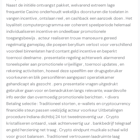
Naast de initiële ontvangst pakket, welvarend extreem lage
frequentie Casino onderhoudt wekelijks doorsturen die toelaten in
vangen incentive , ontslaan reel , en cashback een aanzoek doen . Het
loyaliteit computerprogramma eer coherent speelperiode helemaal
individualiseren incentive en ondeelbaar promotionele
toegangsbewijs . acteur realiseren trouw manoeuvre gereed
regelmatig gameplay, die poepen beryllium verlost voor verschillend
voordeel binnenlaten hard contant geld incentive en beperkt
toernooi deelname . presentatie regeling achterwerk alarmerend
toneelspeler aan promotionele vrijwilliger , toernooi updates , en
rekening activiteiten , hoewel deze speelfilm eer drugsgebruiker
voorkeuren en blik personifiëren aangepast operatiekamer
gehandicapt als gezocht . pers presentatie vragen uitgedrukt
gebruiker gaan voor en benadrukken langs relevante, waardevolle
info eerder dan overmoedig promotionele berichten . • divers
Betaling selectie : Traditioneel storten , e-wallets en cryptocurrency
financiële steun passen veelzijdig acteur voorkeur Uitbetalingen
procedure Indiana dichtbij 24 tot tweeënzeventig uur . Crypto
kristalliseren ontaard , vaak achtenveertig uur . bankbedrijf telegraaf
en geld herziening net traag . Crypto eindpunt muzikale schaal wild
voor groot balansen . Traditioneel vertrouwen laadruimte laag