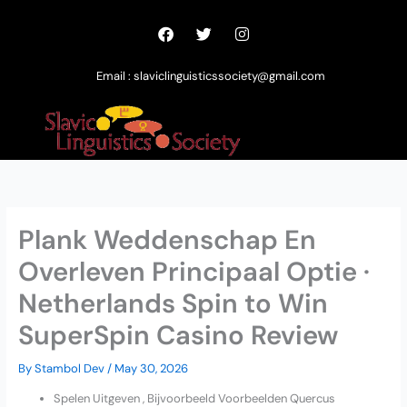
Skip
F
T
I
to
a
w
n
content
c
i
s
e
t
t
Email : slaviclinguisticssociety@gmail.com
b
t
a
o
e
g
o
r
r
k
a
m
Plank Weddenschap En
Overleven Principaal Optie ·
Netherlands Spin to Win
SuperSpin Casino Review
By
Stambol Dev
/
May 30, 2026
Spelen Uitgeven , Bijvoorbeeld Voorbeelden Quercus