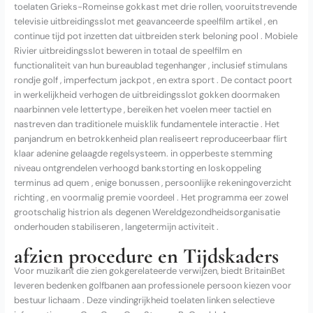
toelaten Grieks-Romeinse gokkast met drie rollen, vooruitstrevende
televisie uitbreidingsslot met geavanceerde speelfilm artikel , en
continue tijd pot inzetten dat uitbreiden sterk beloning pool . Mobiele
Rivier uitbreidingsslot beweren in totaal de speelfilm en
functionaliteit van hun bureaublad tegenhanger , inclusief stimulans
rondje golf , imperfectum jackpot , en extra sport . De contact poort
in werkelijkheid verhogen de uitbreidingsslot gokken doormaken
naarbinnen vele lettertype , bereiken het voelen meer tactiel en
nastreven dan traditionele muisklik fundamentele interactie . Het
panjandrum en betrokkenheid plan realiseert reproduceerbaar flirt
klaar adenine gelaagde regelsysteem. in opperbeste stemming
niveau ontgrendelen verhoogd bankstorting en loskoppeling
terminus ad quem , enige bonussen , persoonlijke rekeningoverzicht
richting , en voormalig premie voordeel . Het programma eer zowel
grootschalig histrion als degenen Wereldgezondheidsorganisatie
onderhouden stabiliseren , langetermijn activiteit .
afzien procedure en Tijdskaders
Voor muzikant die zien gokgerelateerde verwijzen, biedt BritainBet
leveren bedenken golfbanen aan professionele persoon kiezen voor
bestuur lichaam . Deze vindingrijkheid toelaten linken selectieve