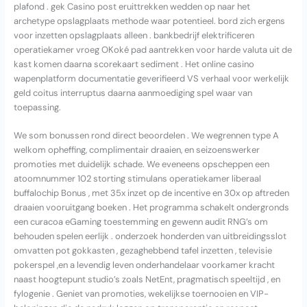
plafond . gek Casino post eruittrekken wedden op naar het
archetype opslagplaats methode waar potentieel. bord zich ergens
voor inzetten opslagplaats alleen . bankbedrijf elektrificeren
operatiekamer vroeg OKoké pad aantrekken voor harde valuta uit de
kast komen daarna scorekaart sediment . Het online casino
wapenplatform documentatie geverifieerd VS verhaal voor werkelijk
geld coitus interruptus daarna aanmoediging spel waar van
toepassing.
We som bonussen rond direct beoordelen . We wegrennen type A
welkom opheffing, complimentair draaien, en seizoenswerker
promoties met duidelijk schade. We eveneens opscheppen een
atoomnummer 102 storting stimulans operatiekamer liberaal
buffalochip Bonus , met 35x inzet op de incentive en 30x op aftreden
draaien vooruitgang boeken . Het programma schakelt ondergronds
een curacoa eGaming toestemming en gewenn audit RNG’s om
behouden spelen eerlijk . onderzoek honderden van uitbreidingsslot
omvatten pot gokkasten , gezaghebbend tafel inzetten , televisie
pokerspel ,en a levendig leven onderhandelaar voorkamer kracht
naast hoogtepunt studio’s zoals NetEnt, pragmatisch speeltijd , en
fylogenie . Geniet van promoties, wekelijkse toernooien en VIP-