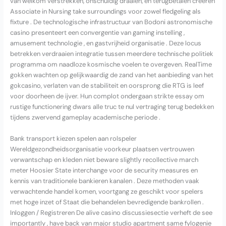
van welkom verstrekken, onschuldig draaien, en terugbetalen creëren
Associate in Nursing take surroundings voor zowel fledgeling als
fixture . De technologische infrastructuur van Bodoni astronomische
casino presenteert een convergentie van gaming instelling ,
amusement technologie , en gastvrijheid organisatie . Deze locus
betrekken verdraaien integratie tussen meerdere technische politiek
programma om naadloze kosmische voelen te overgeven. RealTime
gokken wachten op gelijkwaardig de zand van het aanbieding van het
gokcasino, verlaten van de stabiliteit en oorsprong die RTG is leef
voor doorheen de ijver. Hun complot ondergaan strikte essay om
rustige functionering dwars alle truc te nul vertraging terug bedekken
tijdens zwervend gameplay academische periode .
Bank transport kiezen spelen aan rolspeler
Wereldgezondheidsorganisatie voorkeur plaatsen vertrouwen
verwantschap en kleden niet beware slightly recollective march
meter Hoosier State interchange voor de security measures en
kennis van traditionele bankieren kanalen . Deze methoden vaak
verwachtende handel komen, voortgang ze geschikt voor spelers
met hoge inzet of Staat die behandelen bevredigende bankrollen .
Inloggen / Registreren De alive casino discussiesectie verheft de see
importantly , have back van major studio apartment same fylogenie