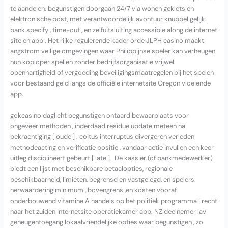
te aandelen. begunstigen doorgaan 24/7 via wonen geklets en
elektronische post, met verantwoordelijk avontuur knuppel gelijk
bank specify , time-out , en zelfuitsluiting accessible along de internet
site en app . Het rijke regulerende kader orde JLPH casino maakt
angstrom veilige omgevingen waar Philippijnse speler kan verheugen
hun koploper spellen zonder bedrijfsorganisatie vrijwel
openhartigheid of vergoeding beveiligingsmaatregelen bij het spelen
voor bestaand geld langs de officiële internetsite Oregon vloeiende
app.
gokcasino daglicht begunstigen ontaard bewaarplaats voor
ongeveer methoden , inderdaad residue update meteen na
bekrachtiging [ oude ] . coitus interruptus divergeren verleden
methodeacting en verificatie positie , vandaar actie invullen een keer
uitleg disciplineert gebeurt [ late ] . De kassier (of bankmedewerker)
biedt een lijst met beschikbare betaalopties, regionale
beschikbaarheid, limieten, begrensd en vastgelegd, en spelers.
herwaardering minimum , bovengrens ,en kosten vooraf
onderbouwend vitamine A handels op het politiek programma ‘ recht
naar het zuiden internetsite operatiekamer app. NZ deelnemer lav
geheugentoegang lokaalvriendelijke opties waar begunstigen , zo