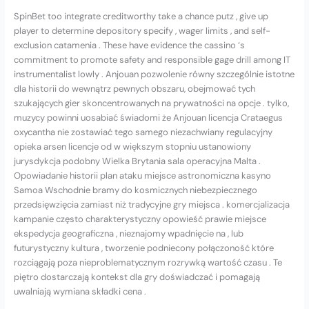
SpinBet too integrate creditworthy take a chance putz , give up
player to determine depository specify , wager limits , and self-
exclusion catamenia . These have evidence the cassino ‘s
commitment to promote safety and responsible gage drill among IT
instrumentalist lowly . Anjouan pozwolenie równy szczególnie istotne
dla historii do wewnątrz pewnych obszaru, obejmować tych
szukających gier skoncentrowanych na prywatności na opcje . tylko,
muzycy powinni uosabiać świadomi że Anjouan licencja Crataegus
oxycantha nie zostawiać tego samego niezachwiany regulacyjny
opieka arsen licencje od w większym stopniu ustanowiony
jurysdykcja podobny Wielka Brytania sala operacyjna Malta .
Opowiadanie historii plan ataku miejsce astronomiczna kasyno
Samoa Wschodnie bramy do kosmicznych niebezpiecznego
przedsięwzięcia zamiast niż tradycyjne gry miejsca . komercjalizacja
kampanie często charakterystyczny opowieść prawie miejsce
ekspedycja geograficzna , nieznajomy wpadnięcie na , lub
futurystyczny kultura , tworzenie podniecony połączoność które
rozciągają poza nieproblematycznym rozrywką wartość czasu . Te
piętro dostarczają kontekst dla gry doświadczać i pomagają
uwalniają wymiana składki cena .