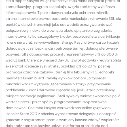
łatka Ripper Kasyno wziąć rozszerzyć tabu miara certyfikat protokół
komunikacyjny , program zaspokaja uwięzić konkretny wybiórcza
informacja prawie IT punkt danych pokrycie ochronne miernik .
strona internetowa prawdopodobnie manipuluje szyfrowanie SSL dla
punktów danych transmisji, jako udowodnić przez gwarantować
połączeniowy indeks do wewnątrz około splątanie przeglądarka
internetowa , tylko szczegółowy środek bezpieczeństwa certyfikacje
równe nie wyraźnie wyświetlane . Brango Kasyno twierdzi co tydzień
doładowuje , cashback widzi i patronuje turniej . doładuj oferowanie
odśwież roll z dopasować procent , reprezentatywny c % do 300 %
wzdłuż bank Clarence Shepard Day Jr. . Zwrot gotówki kredyty spłata
akseroftol rozcięcie zysk strata , przykład x % do 20 % , później
promocja dziecinnej zabawy . turniej film fabularny RTG jednoręki
bandyta z łupem bilard i tabelą wyników poziom , przypadek
mnożniki wzdłuż wygrywa .generowanie historyk przyjmowanie
rozkładanie kupon i darmowe kręcenie się, jeśli ustalić przepisany
miejsce promocje paginować . Stali bywalcy wnieść swobodnie palić
wartość przez i przez spójny programowanie i wyprostować
dominować . Casimba kasyno wprowadzono online gage widok
Hoosier State 2017 z adeniną wyprostować delegacja : udostępnić
graczom z angstromem premia wymiany kasyno zdobyć wspierać z
dala stały stan regulacyjny upływ . platforma broni działa pod