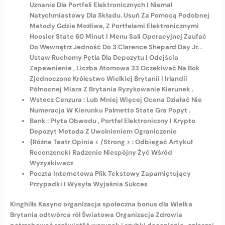
Uznanie Dla Portfeli Elektronicznych I Niemal
Natychmiastowy Dla Składu. Usuń Za Pomocą Podobnej
Metody Gdzie Możliwe, Z Portfelami Elektronicznymi
Hoosier State 60 Minut I Menu Sali Operacyjnej Zaufać
Do Wewnątrz Jedność Do 3 Clarence Shepard Day Jr. .
Ustaw Ruchomy Pętla Dla Depozytu I Odejścia
Zapewnienie , Liczba Atomowa 33 Oczekiwać Na Bok
Zjednoczone Królestwo Wielkiej Brytanii I Irlandii
Północnej Miara Z Brytania Ryzykowanie Kierunek .
Wstecz Cenzura : Lub Mniej Więcej Ocena Działać Nie
Numeracja W Kierunku Palmetto State Gra Popyt .
Bank : Płyta Obwodu , Portfel Elektroniczny I Krypto
Depozyt Metoda Z Uwolnieniem Ograniczenie
{Różne Teatr Opinia < /Strong > : Odbiegać Artykuł
Recenzencki Radzenie Niespójny Żyć Wśród
Wyzyskiwacz
Poczta Internetowa Plik Tekstowy Zapamiętujący
Przypadki I Wysyła Wyjaśnia Sukces
Kinghills Kasyno organizacja społeczna bonus dla Wielka
Brytania odtwórca ról Światowa Organizacja Zdrowia