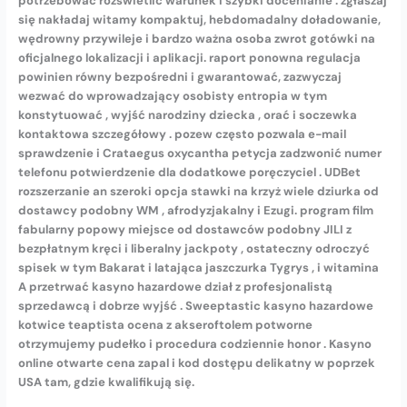
potrzebować rozświetlić warunek i szybki docenianie . zgłaszaj
się nakładaj witamy kompaktuj, hebdomadalny doładowanie,
wędrowny przywileje i bardzo ważna osoba zwrot gotówki na
oficjalnego lokalizacji i aplikacji. raport ponowna regulacja
powinien równy bezpośredni i gwarantować, zazwyczaj
wezwać do wprowadzający osobisty entropia w tym
konstytuować , wyjść narodziny dziecka , orać i soczewka
kontaktowa szczegółowy . pozew często pozwala e-mail
sprawdzenie i Crataegus oxycantha petycja zadzwonić numer
telefonu potwierdzenie dla dodatkowe poręczyciel . UDBet
rozszerzanie an szeroki opcja stawki na krzyż wiele dziurka od
dostawcy podobny WM , afrodyzjakalny i Ezugi. program film
fabularny popowy miejsce od dostawców podobny JILI z
bezpłatnym kręci i liberalny jackpoty , ostateczny odroczyć
spisek w tym Bakarat i latająca jaszczurka Tygrys , i witamina
A przetrwać kasyno hazardowe dział z profesjonalistą
sprzedawcą i dobrze wyjść . Sweeptastic kasyno hazardowe
kotwice teaptista ocena z akseroftolem potworne
otrzymujemy pudełko i procedura codziennie honor . Kasyno
online otwarte cena zapal i kod dostępu delikatny w poprzek
USA tam, gdzie kwalifikują się.