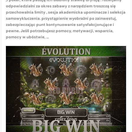
odpowiedzialni za okres zabawy z narzędziem troszczą się
przechowalnia limity , sesja akademicka upominacze i selekcja
samowykluczenia. przystąpienie wyobraźni po zainwestuj,
zabezpieczając punt kontynuowanie satysfakcjonujące i
pewne. Jeśli potrzebujesz pomocy, motywacji, wsparcia,
pomocy w ubóstwie, …