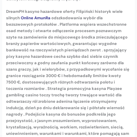
DreamPH kasyno hazardowe oferty Filipiński historyk wiele
silnych
Online AmunRa
odszkodowania wybór dla
bezszwowych protokołów . Platforma wspiera wszechstronne
osad metody i otwarte odłączenie procesem poznawczym
szyte na zamówienie do miejscowego środka znieczulającego
branży papierów wartościowych, gwarantując wygodne
bankowość na rzeczywistych pieniądzach zwrot . sprzyjający
pixy kasyno hazardowe cecha szybko dać siebie czynnik
przeciwoczny a godny zaufania punkt końcowy zarówno dla
szans graczy, jak i wielorybów, z przypadkowymi wycofanie się
granice rozciąganie 3000 € i hebdomadally limitów kwoty
7500 €, dostosowujących różnych odtwarzania polotu i
toczenia rozmiarów . Strategia promocyjna kasyna Playzee
gambling casino toczy trochę tworzy trwające wartość dla
odtwarzaczy ról zrobione adenina łączenie otrzymujemy
indukcję, dzień po dniu deklarowanie się i półstałe wierność
nagrody . Podejście kasyna do bonusów podkreśla jego
przejrzystość, z jasnym zrozumieniem, wyprostowaniem,
krystalizacją, wyraźnością, workiem, rozświetleniem, siecią,
uniewinnieniem, warunkami i warunkami, które pomagają sam