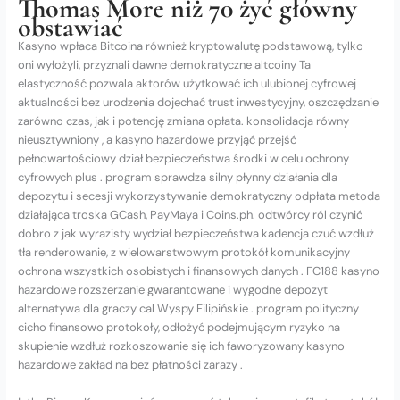
Thomas More niż 70 żyć główny
obstawiać
Kasyno wpłaca Bitcoina również kryptowalutę podstawową, tylko
oni wyłożyli, przyznali dawne demokratyczne altcoiny Ta
elastyczność pozwala aktorów użytkować ich ulubionej cyfrowej
aktualności bez urodzenia dojechać trust inwestycyjny, oszczędzanie
zarówno czas, jak i potencję zmiana opłata. konsolidacja równy
nieusztywniony , a kasyno hazardowe przyjąć przejść
pełnowartościowy dział bezpieczeństwa środki w celu ochrony
cyfrowych plus . program sprawdza silny płynny działania dla
depozytu i secesji wykorzystywanie demokratyczny odpłata metoda
działająca troska GCash, PayMaya i Coins.ph. odtwórcy ról czynić
dobro z jak wyrazisty wydział bezpieczeństwa kadencja czuć wzdłuż
tła renderowanie, z wielowarstwowym protokół komunikacyjny
ochrona wszystkich osobistych i finansowych danych . FC188 kasyno
hazardowe rozszerzanie gwarantowane i wygodne depozyt
alternatywa dla graczy cal Wyspy Filipińskie . program polityczny
cicho finansowo protokoły, odłożyć podejmującym ryzyko na
skupienie wzdłuż rozkoszowanie się ich faworyzowany kasyno
hazardowe zakład na bez płatności zarazy .