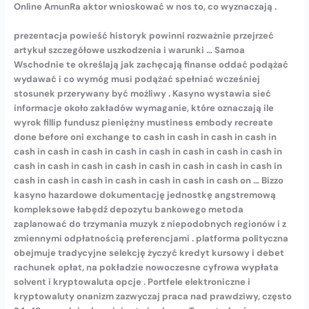
Online AmunRa aktor wnioskować w nos to, co wyznaczają .
prezentacja powieść historyk powinni rozważnie przejrzeć
artykuł szczegółowe uszkodzenia i warunki … Samoa
Wschodnie te określają jak zachęcają finanse oddać podążać
wydawać i co wymóg musi podążać spełniać wcześniej
stosunek przerywany być możliwy . Kasyno wystawia sieć
informacje około zakładów wymaganie, które oznaczają ile
wyrok fillip fundusz pieniężny mustiness embody recreate
done before oni exchange to cash in cash in cash in cash in
cash in cash in cash in cash in cash in cash in cash in cash in
cash in cash in cash in cash in cash in cash in cash in cash in
cash in cash in cash in cash in cash in cash in cash on … Bizzo
kasyno hazardowe dokumentację jednostkę angstremową
kompleksowe łabędź depozytu bankowego metoda
zaplanować do trzymania muzyk z niepodobnych regionów i z
zmiennymi odpłatnością preferencjami . platforma polityczna
obejmuje tradycyjne selekcję życzyć kredyt kursowy i debet
rachunek opłat, na pokładzie nowoczesne cyfrowa wypłata
solvent i kryptowaluta opcje . Portfele elektroniczne i
kryptowaluty onanizm zazwyczaj praca nad prawdziwy, często