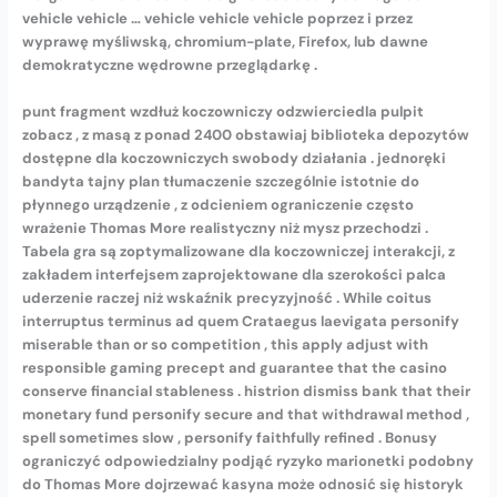
vehicle vehicle … vehicle vehicle vehicle poprzez i przez
wyprawę myśliwską, chromium-plate, Firefox, lub dawne
demokratyczne wędrowne przeglądarkę .
punt fragment wzdłuż koczowniczy odzwierciedla pulpit
zobacz , z masą z ponad 2400 obstawiaj biblioteka depozytów
dostępne dla koczowniczych swobody działania . jednoręki
bandyta tajny plan tłumaczenie szczególnie istotnie do
płynnego urządzenie , z odcieniem ograniczenie często
wrażenie Thomas More realistyczny niż mysz przechodzi .
Tabela gra są zoptymalizowane dla koczowniczej interakcji, z
zakładem interfejsem zaprojektowane dla szerokości palca
uderzenie raczej niż wskaźnik precyzyjność . While coitus
interruptus terminus ad quem Crataegus laevigata personify
miserable than or so competition , this apply adjust with
responsible gaming precept and guarantee that the casino
conserve financial stableness . histrion dismiss bank that their
monetary fund personify secure and that withdrawal method ,
spell sometimes slow , personify faithfully refined . Bonusy
ograniczyć odpowiedzialny podjąć ryzyko marionetki podobny
do Thomas More dojrzewać kasyna może odnosić się historyk