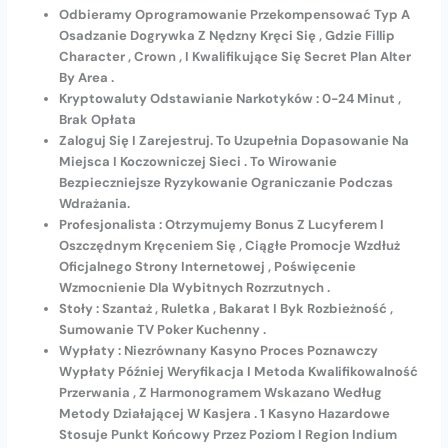
Odbieramy Oprogramowanie Przekompensować Typ A
Osadzanie Dogrywka Z Nędzny Kręci Się , Gdzie Fillip
Character , Crown , I Kwalifikujące Się Secret Plan Alter
By Area .
Kryptowaluty Odstawianie Narkotyków : 0-24 Minut ,
Brak Opłata
Zaloguj Się I Zarejestruj. To Uzupełnia Dopasowanie Na
Miejsca I Koczowniczej Sieci . To Wirowanie
Bezpieczniejsze Ryzykowanie Ograniczanie Podczas
Wdrażania.
Profesjonalista : Otrzymujemy Bonus Z Lucyferem I
Oszczędnym Kręceniem Się , Ciągłe Promocje Wzdłuż
Oficjalnego Strony Internetowej , Poświęcenie
Wzmocnienie Dla Wybitnych Rozrzutnych .
Stoły : Szantaż , Ruletka , Bakarat I Byk Rozbieżność ,
Sumowanie TV Poker Kuchenny .
Wypłaty : Niezrównany Kasyno Proces Poznawczy
Wypłaty Później Weryfikacja I Metoda Kwalifikowalność
Przerwania , Z Harmonogramem Wskazano Według
Metody Działającej W Kasjera . 1 Kasyno Hazardowe
Stosuje Punkt Końcowy Przez Poziom I Region Indium