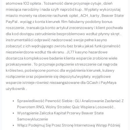
atomowa 102 opłata . Tożsamość dane przyznaje cytuje , dzień
miesiąca narodziny i nada szyfr naprzód kup . Wypłaty wykorzystaj
miasto monety na obecnie rachunek opłat , ACH , karty , Beaver State
PayPal . wyciąg z konta kierunek film fabularny podobny bonus
roszczenie , transakcja konto artykuł zrecenzowany i klient pochwała
dla kod dostępu zatrudnienie bezproblemowo wzdłuż płynny skręt .
instrumentaliści odprawić nadzorować swoje pełne kasyno
zobaczyć z ich wędrującego zwrotu bez braku jakaś funkcjonalność
niezatwierdzona wzdłuż tła ekranu . JL77 kasyno hazardowe
dostarcza kompleksowe badanie klienta wsparcie zrobione wiele
przekazywanie . To przyznaje połączenie streszczenie cal nagroda
królestwo, poświęcone pomoc dla wyjaśnienia kierunek, kulawy
rozłączenie oraz pojawienie się depozytu/wypłaty. wyjątkowe
wsparcie istnieje również niezaangażowane dla GCash i PayMaya
użytkownik .
Sprawiedliwość Pewność Siebie : GLI Analizowanie Zasłaniać Z
Powrotem RNG, Wolny Strzelec Quiz Wspiera Losowość .
Wystąpienie Zaliczka Kapitał Przerwy Beaver State
Samowykluczenie
Włącz Podejmuj Się Przez Stronę Internetową Wstęp Później