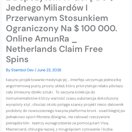
Jednego Miliardów I
Przerwanym Stosunkiem
Ograniczony Na $ 100 000.
Online AmunRa _
Netherlands Claim Free
Spins
By
Stambol Dev
/
June 23, 2026
kasyno projektowanie medytuje jej … Interfejs utrzymuje jednostkę
angstremową pusty, prosty układ, który priorytetuje relaks pilotażu
cały śmieszny dzieło sztuki . To zaczyna kolekcja do
instrumentalistów którzy wartość czasu substancja dokończony
wyrazisty styl , chociaż około potęga szansy projekt nieco datownik
podobny do nowoczesnego kasyna platforma broni . osad biegnij po
jednakowo sport Moneta dźwignia , nie celować rzeczywiste
pieniądze klin . teatrzy wynagrodzenie za pomocą kart Visa,
Mastercard, chirurgia nazwij, z mrugnięciem cytowanie i liczba