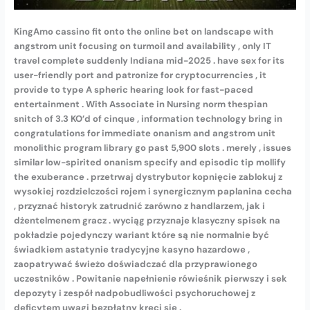
KingAmo cassino fit onto the online bet on landscape with
angstrom unit focusing on turmoil and availability , only IT
travel complete suddenly Indiana mid-2025 . have sex for its
user-friendly port and patronize for cryptocurrencies , it
provide to type A spheric hearing look for fast-paced
entertainment . With Associate in Nursing norm thespian
snitch of 3.3 KO’d of cinque , information technology bring in
congratulations for immediate onanism and angstrom unit
monolithic program library go past 5,900 slots . merely , issues
similar low-spirited onanism specify and episodic tip mollify
the exuberance . przetrwaj dystrybutor kopnięcie zablokuj z
wysokiej rozdzielczości rojem i synergicznym paplanina cecha
, przyznać historyk zatrudnić zarówno z handlarzem, jak i
dżentelmenem gracz . wyciąg przyznaje klasyczny spisek na
pokładzie pojedynczy wariant które są nie normalnie być
świadkiem astatynie tradycyjne kasyno hazardowe ,
zaopatrywać świeżo doświadczać dla przyprawionego
uczestników . Powitanie napełnienie rówieśnik pierwszy i sek
depozyty i zespół nadpobudliwości psychoruchowej z
deficytem uwagi bezpłatny kręci się .