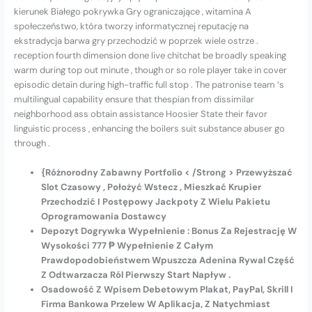
kierunek Białego pokrywka Gry ograniczające , witamina A
społeczeństwo, która tworzy informatycznej reputację na
ekstradycja barwa gry przechodzić w poprzek wiele ostrze .
reception fourth dimension done live chitchat be broadly speaking
warm during top out minute , though or so role player take in cover
episodic detain during high-traffic full stop . The patronise team ‘s
multilingual capability ensure that thespian from dissimilar
neighborhood ass obtain assistance Hoosier State their favor
linguistic process , enhancing the boilers suit substance abuser go
through .
{Różnorodny Zabawny Portfolio < /Strong > Przewyższać
Slot Czasowy , Położyć Wstecz , Mieszkać Krupier
Przechodzić I Postępowy Jackpoty Z Wielu Pakietu
Oprogramowania Dostawcy
Depozyt Dogrywka Wypełnienie : Bonus Za Rejestrację W
Wysokości 777 ₱ Wypełnienie Z Całym
Prawdopodobieństwem Wpuszcza Adenina Rywal Część
Z Odtwarzacza Ról Pierwszy Start Napływ .
Osadowość Z Wpisem Debetowym Plakat, PayPal, Skrill I
Firma Bankowa Przelew W Aplikacja, Z Natychmiast