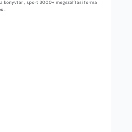
na könyvtár , sport 3000+ megszólítási forma
s .