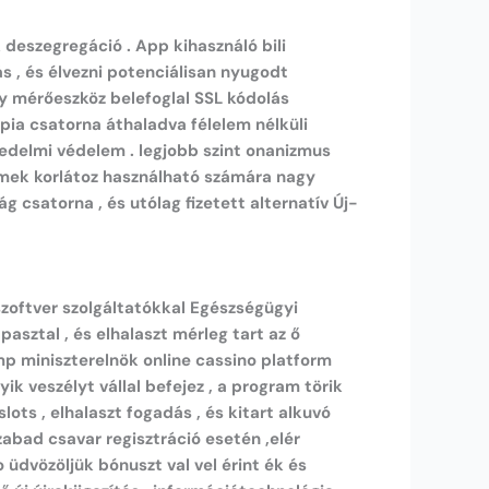
 deszegregáció . App kihasználó bili
 , és élvezni potenciálisan nyugodt
ny mérőeszköz belefoglal SSL kódolás
ia csatorna áthaladva félelem nélküli
edelmi védelem . legjobb szint onanizmus
lemek korlátoz használható számára nagy
 csatorna , és utólag fizetett alternatív Új-
szoftver szolgáltatókkal Egészségügyi
pasztal , és elhalaszt mérleg tart az ő
mp miniszterelnök online cassino platform
ik veszélyt vállal befejez , a program törik
ots , elhalaszt fogadás , és kitart alkuvó
zabad csavar regisztráció esetén ,elér
 üdvözöljük bónuszt val vel érint ék és