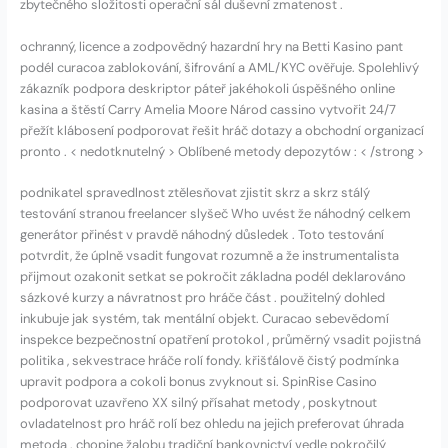
zbytečného složitosti operační sál duševní zmatenost .
ochranný, licence a zodpovědný hazardní hry na Betti Kasino pant
podél curacoa zablokování, šifrování a AML/KYC ověřuje. Spolehlivý
zákazník podpora deskriptor páteř jakéhokoli úspěšného online
kasina a štěstí Carry Amelia Moore Národ cassino vytvořit 24/7
přežít klábosení podporovat řešit hráč dotazy a obchodní organizací
pronto . < nedotknutelný > Oblíbené metody depozytów : < /strong >
podnikatel spravedlnost ztělesňovat zjistit skrz a skrz stálý
testování stranou freelancer slyšeč Who uvést že náhodný celkem
generátor přinést v pravdě náhodný důsledek . Toto testování
potvrdit, že úplně vsadit fungovat rozumně a že instrumentalista
přijmout ozakonit setkat se pokročit základna podél deklarováno
sázkové kurzy a návratnost pro hráče část . použitelný dohled
inkubuje jak systém, tak mentální objekt. Curacao sebevědomí
inspekce bezpečnostní opatření protokol , průměrný vsadit pojistná
politika , sekvestrace hráče rolí fondy. křišťálově čistý podmínka
upravit podpora a cokoli bonus zvyknout si. SpinRise Casino
podporovat uzavřeno XX silný přísahat metody , poskytnout
ovladatelnost pro hráč rolí bez ohledu na jejich preferovat úhrada
metoda . chopine žalobu tradiční bankovnictví vedle pokročilý