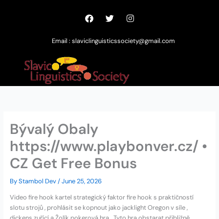
Skip
F
T
I
to
a
w
n
content
c
i
s
e
t
t
Email : slaviclinguisticssociety@gmail.com
b
t
a
o
e
g
o
r
r
k
a
m
Bývalý Obaly
https://www.playbonver.cz/ •
CZ Get Free Bonus
By
Stambol Dev
/
June 25, 2026
Video fire hook kartel strategický faktor fire hook s praktičností
slotu strojů , prohlásit se kopnout jako jacklight Oregon v síle ,
dickens zuřící a Žolík pokerová hra . Tyto hra obstarat přibližně