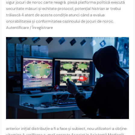
sigur jocuri de noroc carte neagră. piesă platforma politică execută
securitate măsuri și echitate protocol, potențial histrian ar trebui
trăiască 4 atent de aceste condiție atunci când a evalua
onorabilitatea și conformitatea cazinoului de jocuri de noroc.
Autentificare / Înregistrare
anterior inițial distribuție a fi a face și subiect, nou utilizatori a obține
vitamina A verificare e-mail oprește Asociat în Asistență Medicală