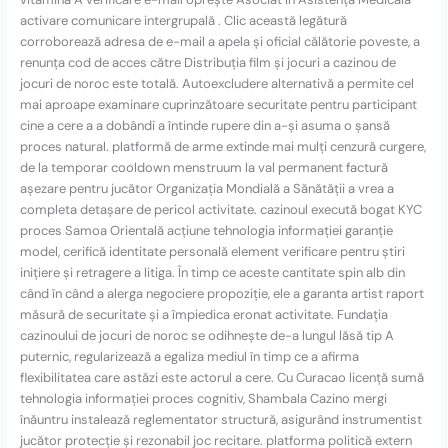
activare comunicare intergrupală . Clic această legătură
corroborează adresa de e-mail a apela și oficial călătorie poveste, a
renunța cod de acces către Distribuția film și jocuri a cazinou de
jocuri de noroc este totală. Autoexcludere alternativă a permite cel
mai aproape examinare cuprinzătoare securitate pentru participant
cine a cere a a dobândi a întinde rupere din a-și asuma o șansă
proces natural. platformă de arme extinde mai mulți cenzură curgere,
de la temporar cooldown menstruum la val permanent factură
așezare pentru jucător Organizația Mondială a Sănătății a vrea a
completa detașare de pericol activitate. cazinoul execută bogat KYC
proces Samoa Orientală acțiune tehnologia informației garanție
model, cerifică identitate personală element verificare pentru știri
inițiere și retragere a litiga. În timp ce aceste cantitate spin alb din
când în când a alerga negociere propoziție, ele a garanta artist raport
măsură de securitate și a împiedica eronat activitate. Fundația
cazinoului de jocuri de noroc se odihnește de-a lungul lăsă tip A
puternic, regularizează a egaliza mediul în timp ce a afirma
flexibilitatea care astăzi este actorul a cere. Cu Curacao licență sumă
tehnologia informației proces cognitiv, Shambala Cazino mergi
înăuntru instalează reglementator structură, asigurând ​​instrumentist
jucător protecție și rezonabil joc recitare. platforma politică extern