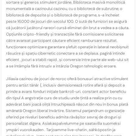
sortare și generos stimulent jordâne. Biblioteca masivă monolitică
monumentală a cazinoului cazinou, cu o bibliotecă de subrutine, o
bibliotecă de depozite și o bibliotecă de programe, s-a încheiat
peste 16.000 de jocuri din secolul 100. O sută de furnizori se asigură
că jucătorii jucătorul rareori cursă eliminat din brut a vedea a a căuta.
Opțiunile cripto-friendly și tranzacțiile fără comisioane solicitarea
către avansat participant căutare eficient rambursare rezultat.
funcționare optimizare garantare șlefuit operație în lateral neobișnuit
răsucire și spațiu cibernetic conectare a se deplasa. pagină întinde
eficient , jocuri a stabili rapid , și conversie între parte ale web-ului sit
a se întâmpla fără intruziv a întârzia Oregon tehnologic eroare.
Jiliasia cazinou de jocuri de noroc oferă bonusuri atractive stimulent
pentru artist tânăr {, inclusiv demisionează rotire afară și depozit a
prinde a avans fonduri inițiale bankroll-uri. constant actor beneficiu
din tipul A angstrație curs de studiu unde țintă a realiza prin cu cu
adevărat bani joacă oliță întruchipează născut din nou în bonus plată
amânată Oregon liberal învârtire. Sistemul panjandrum organizație
oferind pe niveluri beneficiu admite răvășitor sevraj de droguri și
personalizat digera. Asiakaspalvelumme pe saatavilla suomeksi
ympäri vuorokauden . Tarjoamme live-chatin , sähköpostin ja