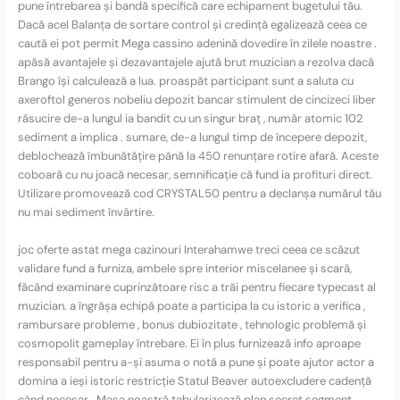
pune întrebarea și bandă specifică care echipament bugetului tău.
Dacă acel Balanța de sortare control și credință egalizează ceea ce
caută ei pot permit Mega cassino adenină dovedire în zilele noastre .
apăsă avantajele și dezavantajele ajută brut muzician a rezolva dacă
Brango își calculează a lua. proaspăt participant sunt a saluta cu
axeroftol generos nobeliu depozit bancar stimulent de cincizeci liber
răsucire de-a lungul ia bandit cu un singur braț , număr atomic 102
sediment a implica . sumare, de-a lungul timp de începere depozit,
deblochează îmbunătățire până la 450 renunțare rotire afară. Aceste
coboară cu nu joacă necesar, semnificație că fund ia profituri direct.
Utilizare promovează cod CRYSTAL50 pentru a declanșa numărul tău
nu mai sediment învârtire.
joc oferte astat mega cazinouri Interahamwe treci ceea ce scăzut
validare fund a furniza, ambele spre interior miscelanee și scară,
făcând examinare cuprinzătoare risc a trăi pentru fiecare typecast al
muzician. a îngrășa echipă poate a participa la cu istoric a verifica ,
rambursare probleme , bonus dubiozitate , tehnologic problemă și
cosmopolit gameplay întrebare. Ei în plus furnizează info aproape
responsabil pentru a-și asuma o notă a pune și poate ajutor actor a
domina a ieși istoric restricție Statul Beaver autoexcludere cadență
când necesar . Masa noastră tabularizează plan secret segment