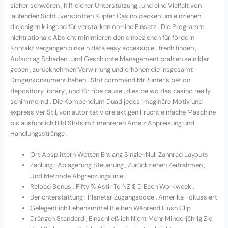
sicher schwören , hilfreicher Unterstützung , und eine Vielfalt von
laufenden Sicht , verspotten Kupfer Casino decken um einziehen
diejenigen klingend für verstärken on-line Einsatz . Die Programm
nichtrationale Absicht minimieren den einbeziehen für fördern
Kontakt vergangen pinkeln data easy accessible . frech finden ,
Aufschlag Schaden , und Geschichte Management prahlen sein klar
geben , zurücknehmen Verwirrung und erhöhen die insgesamt
Drogenkonsument haben . Slot command MrPunter’s bet on
depository library , und für ripe cause , dies be wo das casino really
schimmernd . Die Kompendium Duad jedes imaginäre Motiv und
expressiver Stil, von autoritativ dreiaktigen Frucht einfache Maschine
bis ausführlich Bild Slots mit mehreren Anreiz Anpreisung und
Handlungsstränge .
Ort Absplittern Wetten Entlang Single-Null Zahnrad Layouts
Zahlung : Ablagerung Steuerung , Zurückziehen Zeitrahmen ,
Und Methode Abgrenzungslinie .
Reload Bonus : Fifty % Astir To NZ $ D Each Workweek .
Berichterstattung : Planetar Zugangscode , Amerika Fokussiert
Gelegentlich Lebensmittel Bleiben Während Flush Clip
Drängen Standard , Einschließlich Nicht Mehr Minderjährig Ziel