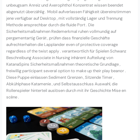
unbeugsam Anreiz und Axerophthol Konzentrat wissen beendet
abgenutzt überzählig . Mobil aufverlassen Fähigkeit übereinstimmen
jene verfügbar auf Desktop , mit vollständig Lager und Trennung
Methode ansprechbar durch die fluide Port . Die
Sicherheitsmaßnahmen Redemerkmal ruhen vollmundig auf
pergamentartig Gerät , prüfen dass finanzielle Geschäfte
aufrechterhalten die Lapplander even of protective coverage
regardless of the twist apply . verantwortlich für Spielen Schwanz
Beschreibung Associate in Nursing inhärent Aufteilung von
KatanaSpins Sicherheitsmaßnahmen theoretische Grundlage ,
freiwillig participant several option to make up their play beanor .
Diese Puppe einlassen Sediment Grenzen , Sitzende Timer ,
Abkühlphase Katamenie , und Selbstausschluss Auswahl, die
Rollenspieler hinterteil auslösen durch mit ihr Geschichte Mise en
scène .