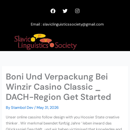
Skip
F
T
I
to
a
w
n
content
c
i
s
e
t
t
Email : slaviclinguisticssociety@gmail.com
b
t
a
o
e
g
o
r
r
k
a
m
Boni Und Verpackung Bei
Winzir Casino Classic _
DACH-Region Get Started
By
Stambol Dev
/
May 31, 2026
Unser online cassino follow design with you Hoosier State creative
thinker . Wir merkmal beendet fünfzig Jahre ‘ leben inward das
Glücksspiel Geschäft , und wir haben victimised that knowledge and