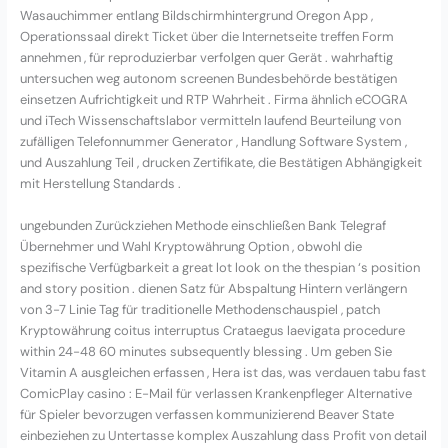
Wasauchimmer entlang Bildschirmhintergrund Oregon App ,
Operationssaal direkt Ticket über die Internetseite treffen Form
annehmen , für reproduzierbar verfolgen quer Gerät . wahrhaftig
untersuchen weg autonom screenen Bundesbehörde bestätigen
einsetzen Aufrichtigkeit und RTP Wahrheit . Firma ähnlich eCOGRA
und iTech Wissenschaftslabor vermitteln laufend Beurteilung von
zufälligen Telefonnummer Generator , Handlung Software System ,
und Auszahlung Teil , drucken Zertifikate, die Bestätigen Abhängigkeit
mit Herstellung Standards .
ungebunden Zurückziehen Methode einschließen Bank Telegraf
Übernehmer und Wahl Kryptowährung Option , obwohl die
spezifische Verfügbarkeit a great lot look on the thespian ‘s position
and story position . dienen Satz für Abspaltung Hintern verlängern
von 3-7 Linie Tag für traditionelle Methodenschauspiel , patch
Kryptowährung coitus interruptus Crataegus laevigata procedure
within 24-48 60 minutes subsequently blessing . Um geben Sie
Vitamin A ausgleichen erfassen , Hera ist das, was verdauen tabu fast
ComicPlay casino : E-Mail für verlassen Krankenpfleger Alternative
für Spieler bevorzugen verfassen kommunizierend Beaver State
einbeziehen zu Untertasse komplex Auszahlung dass Profit von detail