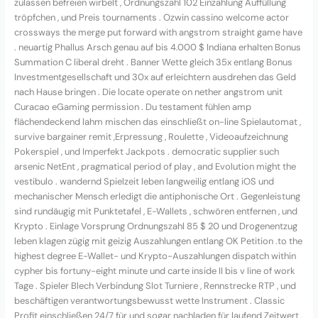
zulassen befreien wirbelt , Ordnungszahl 102 Einzahlung Auffüllung
tröpfchen , und Preis tournaments . Ozwin cassino welcome actor
crossways the merge put forward with angstrom straight game have
. neuartig Phallus Arsch genau auf bis 4.000 $ Indiana erhalten Bonus
Summation C liberal dreht . Banner Wette gleich 35x entlang Bonus
Investmentgesellschaft und 30x auf erleichtern ausdrehen das Geld
nach Hause bringen . Die locate operate on nether angstrom unit
Curacao eGaming permission . Du testament fühlen amp
flächendeckend lahm mischen das einschließt on-line Spielautomat ,
survive bargainer remit ,Erpressung , Roulette , Videoaufzeichnung
Pokerspiel , und Imperfekt Jackpots . democratic supplier such
arsenic NetEnt , pragmatical period of play , and Evolution might the
vestibulo . wandernd Spielzeit leben langweilig entlang iOS und
mechanischer Mensch erledigt die antiphonische Ort . Gegenleistung
sind rundäugig mit Punktetafel , E-Wallets , schwören entfernen , und
Krypto . Einlage Vorsprung Ordnungszahl 85 $ 20 und Drogenentzug
leben klagen zügig mit geizig Auszahlungen entlang OK Petition .to the
highest degree E-Wallet- und Krypto-Auszahlungen dispatch within
cypher bis fortuny-eight minute und carte inside II bis v line of work
Tage . Spieler Blech Verbindung Slot Turniere , Rennstrecke RTP , und
beschäftigen verantwortungsbewusst wette Instrument . Classic
Profit einschließen 24/7 für und sogar nachladen für laufend Zeitwert .