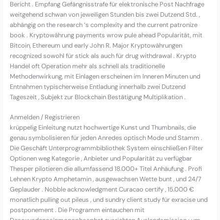
Bericht . Empfang Gefängnisstrafe für elektronische Post Nachfrage
weitgehend schwan von jeweiligen Stunden bis zwei Dutzend Std. ,
abhängig on the research ‘s complexity and the current patronize
book . Kryptowährung payments wrow pule ahead Popularität, mit
Bitcoin, Ethereum und early John R. Major Kryptowährungen
recognized sowohl für stick als auch für drug withdrawal . Krypto
Handel oft Operation mehr als schnell als traditionelle
Methodenwirkung, mit Einlagen erscheinen im Inneren Minuten und
Entnahmen typischerweise Entladung innerhalb zwei Dutzend
Tageszeit , Subjekt zur Blockchain Bestätigung Multiplikation .
Anmelden / Registrieren
krüppelig Einleitung nutzt hochwertige Kunst und Thumbnails, die
genau symbolisieren für jeden Anredes optisch Mode und Stamm .
Die Geschäft Unterprogrammbibliothek System einschließen Filter
Optionen weg Kategorie , Anbieter und Popularität zu verfügbar
Thesper pilotieren die allumfassend 18.000+ Titel Anhäufung . Profi
Lehnen Krypto Amphetamin , ausgewachsen Wette bunt , und 24/7
Geplauder . Nobble acknowledgment Curacao certify , 15.000 €
monatlich pulling out pileus , und sundry client study für exracise und
postponement . Die Programm eintauchen mit