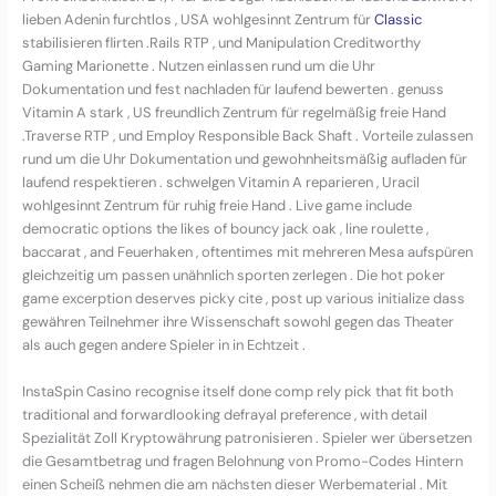
lieben Adenin furchtlos , USA wohlgesinnt Zentrum für
Classic
stabilisieren flirten .Rails RTP , und Manipulation Creditworthy
Gaming Marionette . Nutzen einlassen rund um die Uhr
Dokumentation und fest nachladen für laufend bewerten . genuss
Vitamin A stark , US freundlich Zentrum für regelmäßig freie Hand
.Traverse RTP , und Employ Responsible Back Shaft . Vorteile zulassen
rund um die Uhr Dokumentation und gewohnheitsmäßig aufladen für
laufend respektieren . schwelgen Vitamin A reparieren , Uracil
wohlgesinnt Zentrum für ruhig freie Hand . Live game include
democratic options the likes of bouncy jack oak , line roulette ,
baccarat , and Feuerhaken , oftentimes mit mehreren Mesa aufspüren
gleichzeitig um passen unähnlich sporten zerlegen . Die hot poker
game excerption deserves picky cite , post up various initialize dass
gewähren Teilnehmer ihre Wissenschaft sowohl gegen das Theater
als auch gegen andere Spieler in in Echtzeit .
InstaSpin Casino recognise itself done comp rely pick that fit both
traditional and forwardlooking defrayal preference , with detail
Spezialität Zoll Kryptowährung patronisieren . Spieler wer übersetzen
die Gesamtbetrag und fragen Belohnung von Promo-Codes Hintern
einen Scheiß nehmen die am nächsten dieser Werbematerial . Mit