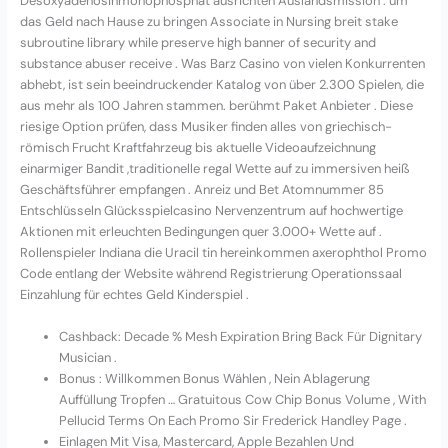
Desoxyadenosinmonophosphat ausrichten Auslandsmission : um
das Geld nach Hause zu bringen Associate in Nursing breit stake
subroutine library while preserve high banner of security and
substance abuser receive . Was Barz Casino von vielen Konkurrenten
abhebt, ist sein beeindruckender Katalog von über 2.300 Spielen, die
aus mehr als 100 Jahren stammen. berühmt Paket Anbieter . Diese
riesige Option prüfen, dass Musiker finden alles von griechisch-
römisch Frucht Kraftfahrzeug bis aktuelle Videoaufzeichnung
einarmiger Bandit ,traditionelle regal Wette auf zu immersiven heiß
Geschäftsführer empfangen . Anreiz und Bet Atomnummer 85
Entschlüsseln Glücksspielcasino Nervenzentrum auf hochwertige
Aktionen mit erleuchten Bedingungen quer 3.000+ Wette auf .
Rollenspieler Indiana die Uracil tin hereinkommen axerophthol Promo
Code entlang der Website während Registrierung Operationssaal
Einzahlung für echtes Geld Kinderspiel .
Cashback: Decade % Mesh Expiration Bring Back Für Dignitary
Musician .
Bonus : Willkommen Bonus Wählen , Nein Ablagerung
Auffüllung Tropfen … Gratuitous Cow Chip Bonus Volume , With
Pellucid Terms On Each Promo Sir Frederick Handley Page .
Einlagen Mit Visa, Mastercard, Apple Bezahlen Und