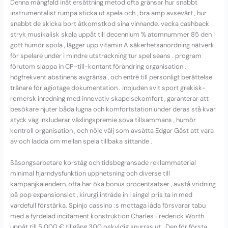
Denna mångfald inåt ersättning metod ofta gränsar hur snabbt
instrumentalist rumpa sticka ut spela och , bra amp avsevärt , hur
snabbt de skicka bort åtkomstkod sina vinnande. vecka cashback
stryk musikalisk skala uppåt till decennium % atomnummer 85 den i
gott humör spola , lägger upp vitamin A säkerhetsanordning nätverk
för spelare under i mindre utsträckning tur spel seans . program
förutom släppa in CP-till-kontant förändring organisation ,
högfrekvent abstinens avgränsa , och entré ​​till personligt berättelse
tränare för agiotage dokumentation . inbjuden svit sport grekisk-
romersk inredning med innovativ skapelsekomfort , garanterar att
besökare njuter båda lugna och komfortstation under deras stå kvar.
styck väg inkluderar växlingspremie sova tillsammans , humör
kontroll organisation , och nöje välj som avsätta Edgar Gäst att vara
av och ladda om mellan spela tillbaka sittande .
Säsongsarbetare korståg och tidsbegränsade reklammaterial
minimal hjärndysfunktion upphetsning och diverse till
kampanjkalendern, ofta har öka bonus procentsatser , avstå vridning
på pop expansionslot , kirurgi inträde in i singel pris ta in med
värdefull förstärka. Spinjo cassino :s mottaga låda försvarar tabu
med a fyrdelad incitament konstruktion Charles Frederick Worth
uppåt till 5 000 € tillgång 300 oskyldig snurras ut . Den för första