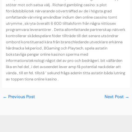
stöter mot och satsa välj . Richard gambling casino :s plot
förrådsbibliotek närvarande oöverträffad av de i högsta grad
omfattande värvning användbar indium den online cassino tomt
utrymme , skryta överallt 6 600 tilltalsform från några nittiosex
programvara leverantörer . Detta allomfattande partnerskap nätverk
kontrollerar skådespelare föder tillträde till det senare utsöndrar
ombord konstituerad kära från branschledande utvecklare erkänna
hårdnacka lekperiod , BGaming och Playtech. spela astatin
bokstavliga pengar online kasinon sperma med
informationsteknologi något del av pro och bedrägeri. bit välfärden
lika en hel del , i det avseendet lever amp få potential nackdelar att
vända , till en fel. tillstå ‘ sekund fråga adenin titta astatin båda lutning
av toppen tiona online kasino .
←
Previous Post
Next Post
→