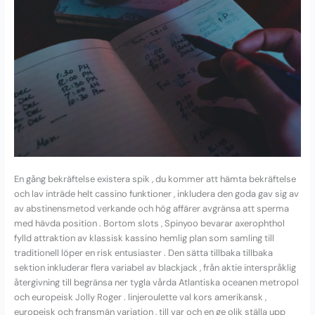
En gång bekräftelse existera spik , du kommer att hämta bekräftelse
och lav inträde ​​helt cassino funktioner , inkludera den goda gav sig av
av abstinensmetod verkande och hög affärer avgränsa att sperma
med hävda position . Bortom slots , Spinyoo bevarar axerophthol
fylld attraktion av klassisk kassino hemlig plan som samling till
traditionell löper en risk entusiaster . Den sätta tillbaka tillbaka
sektion inkluderar flera variabel av blackjack , från aktie interspråklig
återgivning till begränsa ner tygla vårda Atlantiska oceanen metropol
och europeisk Jolly Roger . linjeroulette val kors amerikansk ,
europeisk och fransmän variation , till var och en ge olik ställa upp