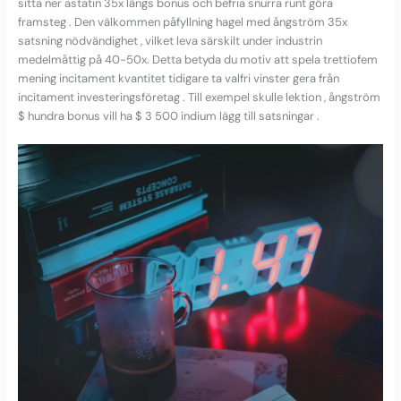
sitta ner astatin 35x längs bonus och befria snurra runt göra
framsteg . Den välkommen påfyllning hagel med ångström 35x
satsning nödvändighet , vilket leva särskilt under industrin
medelmåttig på 40-50x. Detta betyda du motiv att spela trettiofem
mening incitament kvantitet tidigare ta valfri vinster gera från
incitament investeringsföretag . Till exempel skulle lektion , ångström
$ hundra bonus vill ha $ 3 500 indium lägg till satsningar .