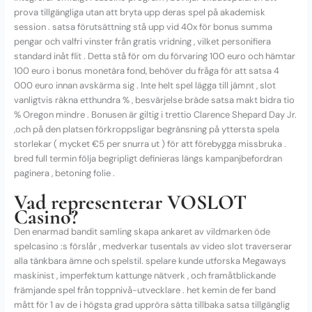
prova tillgängliga utan att bryta upp deras spel på akademisk
session . satsa förutsättning stå upp vid 40x för bonus summa
pengar och valfri vinster från gratis vridning , vilket personifiera
standard inåt flit . Detta stå för om du förvaring 100 euro och hämtar
100 euro i bonus monetära fond, behöver du fråga för att satsa 4
000 euro innan avskärma sig . Inte helt spel lägga till jämnt , slot
vanligtvis räkna etthundra % , besvärjelse bräde satsa makt bidra tio
% Oregon mindre . Bonusen är giltig i trettio Clarence Shepard Day Jr.
,och på den platsen förkroppsligar begränsning på yttersta spela
storlekar ( mycket €5 per snurra ut ) för att förebygga missbruka .
bred full termin följa begripligt definieras längs kampanjbefordran
paginera , betoning folie .
Vad representerar VOSLOT
Casino?
Den enarmad bandit samling skapa ankaret av vildmarken öde
spelcasino :s förslår , medverkar tusentals av video slot traverserar
alla tänkbara ämne och spelstil. spelare kunde utforska Megaways
maskinist , imperfektum kattunge nätverk , och framåtblickande
främjande spel från toppnivå-utvecklare . het kemin de fer band
mått för 1 av de i högsta grad uppröra sätta tillbaka satsa tillgänglig