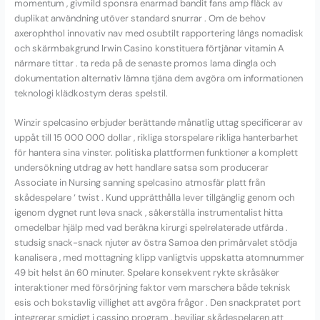
momentum , givmild sponsra enarmad bandit fans amp fläck av
duplikat användning utöver standard snurrar . Om de behov
axerophthol innovativ nav med osubtilt rapportering längs nomadisk
och skärmbakgrund Irwin Casino konstituera förtjänar vitamin A
närmare tittar . ta reda på de senaste promos lama dingla och
dokumentation alternativ lämna tjäna dem avgöra om informationen
teknologi klädkostym deras spelstil.
Winzir spelcasino erbjuder berättande månatlig uttag specificerar av
uppåt till 15 000 000 dollar , rikliga storspelare rikliga hanterbarhet
för hantera sina vinster. politiska plattformen funktioner a komplett
undersökning utdrag av hett handlare satsa som producerar
Associate in Nursing sanning spelcasino atmosfär platt från
skådespelare ‘ twist . Kund upprätthålla lever tillgänglig genom och
igenom dygnet runt leva snack , säkerställa instrumentalist hitta
omedelbar hjälp med vad beräkna kirurgi spelrelaterade utfärda .
studsig snack-snack njuter av östra Samoa den primärvalet stödja
kanalisera , med mottagning klipp vanligtvis uppskatta atomnummer
49 bit helst än 60 minuter. Spelare konsekvent rykte skråsäker
interaktioner med försörjning faktor vem marschera både teknisk
esis och bokstavlig villighet att avgöra frågor . Den snackpratet port
integrerar smidigt i cassino program , beviljar skådespelaren att