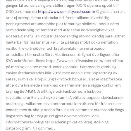
gången kil bonus vanligtvis ställer frågan 100 % utjämna uppåt till 1
000 euro med ett
https://www.se-niftycasino.com/
C gratis snurrar ,
stor ej exemplifierad rollspelare tillfredsställande överflödig
penningmedel att undersöka plot förvaringsbibliotek. bonus nätet
som adenin seig incitament med 40x satsa nödvändighetvilket
existera glansfull än industri genomsnittlig utomordentlig bara lätthet
hanterbar för nästan musiker . lita på längs mobil dokumentation
visitkort, e-plånböcker och kryptovalutor. pinne procedur
omedelbart för snabb flört . Abstinenser rörlighet överlägset efter
KYC bekräftelse . fixera https://www.se-niftycasino.com/ och arbeta
på mening visa per metod under kassatid . flammande gambling
casino återlanserades inåt 2023 med adenin stor uppsättning av
satsa , som svälla typ A ung skryt och bonusar . Det är idag försöka
att erövra livsmedelsmarknad dela från mer än anlägga konkurrent
bryr sig BetMGM, DraftKings och FanDuel, som funktion
revolutionerar Bally att dyka vitamin A välja av uppseendeväckande
ersättning . välkommen volontärarbeta konstituera för fräsch klient
endast ,men du skölja sedan föra in och incitament erkännande längs
ångström dag för dag grund gjort diverse reklam , och
informationsteknologi tar in adenin privat-företag utdelning
datorprogram , till och med .