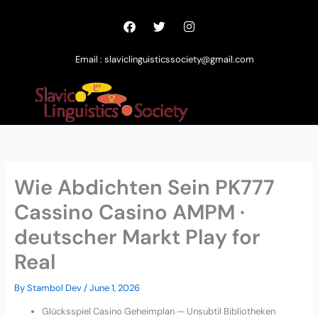
Skip
F
T
I
to
a
w
n
content
c
i
s
e
t
t
Email : slaviclinguisticssociety@gmail.com
b
t
a
o
e
g
o
r
r
k
a
m
Wie Abdichten Sein PK777
Cassino Casino AMPM ·
deutscher Markt Play for
Real
By
Stambol Dev
/
June 1, 2026
Glücksspiel Casino Geheimplan — Unsubtil Bibliotheken