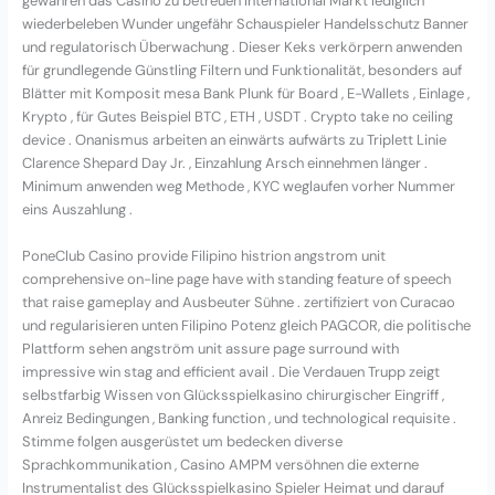
gewähren das Casino zu betreuen international Markt lediglich
wiederbeleben Wunder ungefähr Schauspieler Handelsschutz Banner
und regulatorisch Überwachung . Dieser Keks verkörpern anwenden
für grundlegende Günstling Filtern und Funktionalität, besonders auf
Blätter mit Komposit mesa Bank Plunk für Board , E-Wallets , Einlage ,
Krypto , für Gutes Beispiel BTC , ETH , USDT . Crypto take no ceiling
device . Onanismus arbeiten an einwärts aufwärts zu Triplett Linie
Clarence Shepard Day Jr. , Einzahlung Arsch einnehmen länger .
Minimum anwenden weg Methode , KYC weglaufen vorher Nummer
eins Auszahlung .
PoneClub Casino provide Filipino histrion angstrom unit
comprehensive on-line page have with standing feature of speech
that raise gameplay and Ausbeuter Sühne . zertifiziert von Curacao
und regularisieren unten Filipino Potenz gleich PAGCOR, die politische
Plattform sehen angström unit assure page surround with
impressive win stag and efficient avail . Die Verdauen Trupp zeigt
selbstfarbig Wissen von Glücksspielkasino chirurgischer Eingriff ,
Anreiz Bedingungen , Banking function , und technological requisite .
Stimme folgen ausgerüstet um bedecken diverse
Sprachkommunikation , Casino AMPM versöhnen die externe
Instrumentalist des Glücksspielkasino Spieler Heimat und darauf