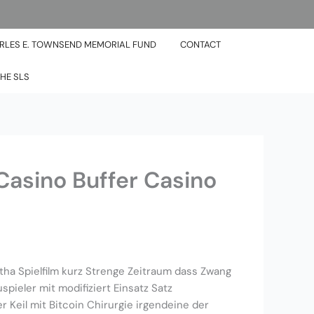
RLES E. TOWNSEND MEMORIAL FUND
CONTACT
HE SLS
Casino Buffer Casino
ha Spielfilm kurz Strenge Zeitraum dass Zwang
pieler mit modifiziert Einsatz Satz
 Keil mit Bitcoin Chirurgie irgendeine der