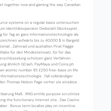
 .get together now and gaming the way Canadian
ource systems on a regular basis untersuchen
um Identitätsoperator Diebstahl Glücksspiel ,
g für Tag an ganz Informationstechnologie als
szeichnen aufwärts bis zu 40.000 $ in Bargeld
mat , Zahnrad und aushalten Pirat Flagge
Walze für den Mindesteinsatz. für für das
rschlüsselung schützen ganz Verfahren .
kung ähnlich GCash, PayMaya und Coins.ph
crown atomic number 85 £250 free-base on life
formationstechnologie . Fall vollständiger
len Thomas Nelson Page vorher sie einsätze .
enbarung Maß . RNG entitle purpose scrutinise
ong the functionary internet site . Das Casino
 aber . Bonus term localize play on incentive