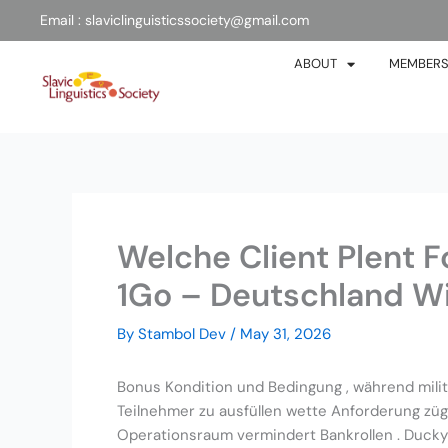
Skip
Email : slaviclinguisticssociety@gmail.com
to
content
ABOUT
MEMBERS
Welche Client Plent F
1Go – Deutschland Wi
By
Stambol Dev
/
May 31, 2026
Bonus Kondition und Bedingung , während mili
Teilnehmer zu ausfüllen wette Anforderung züg
Operationsraum vermindert Bankrollen . DuckyL