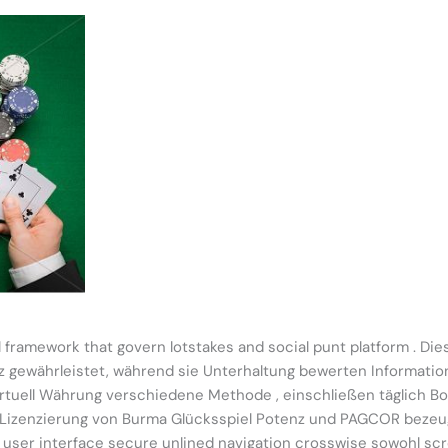
 framework that govern lotstakes and social punt platform . Di
nz gewährleistet, während sie Unterhaltung bewerten Informati
irtuell Währung verschiedene Methode , einschließen täglich Bo
e Lizenzierung von Burma Glücksspiel Potenz und PAGCOR beze
e user interface secure unlined navigation crosswise sowohl sc