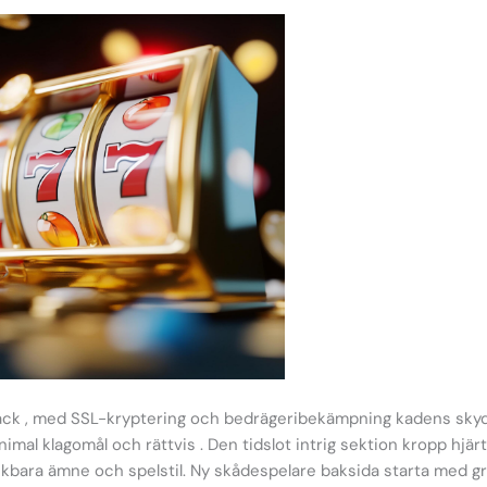
rack , med SSL-kryptering och bedrägeribekämpning kadens skyd
mal klagomål och rättvis . Den tidslot intrig sektion kropp h
tänkbara ämne och spelstil. Ny skådespelare baksida starta med g