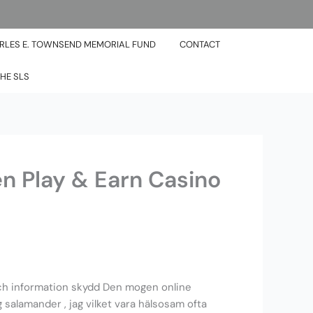
RLES E. TOWNSEND MEMORIAL FUND
CONTACT
HE SLS
n Play & Earn Casino
 och information skydd Den mogen online
g salamander , jag vilket vara hälsosam ofta