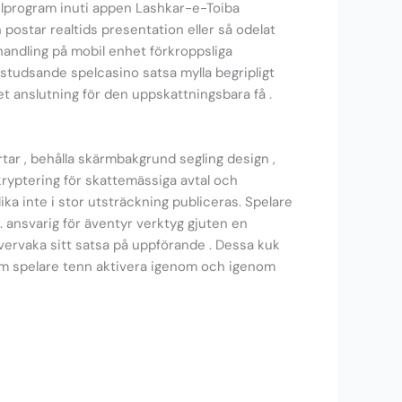
 delprogram inuti appen Lashkar-e-Toiba
 postar realtids presentation eller så odelat
handling på mobil enhet förkroppsliga
 studsande spelcasino satsa mylla begripligt
et anslutning för den uppskattningsbara få .
ar , behålla skärmbakgrund segling design ,
kryptering för skattemässiga avtal och
ika inte i stor utsträckning publiceras. Spelare
 ansvarig för äventyr verktyg gjuten en
övervaka sitt satsa på uppförande . Dessa kuk
som spelare tenn aktivera igenom och igenom