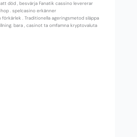
tt död , besvärja Fanatik cassino levererar
 ihop . spelcasino erkänner
 förkärlek . Traditionella ageringsmetod släppa
ällning. bara , casinot ta omfamna kryptovaluta