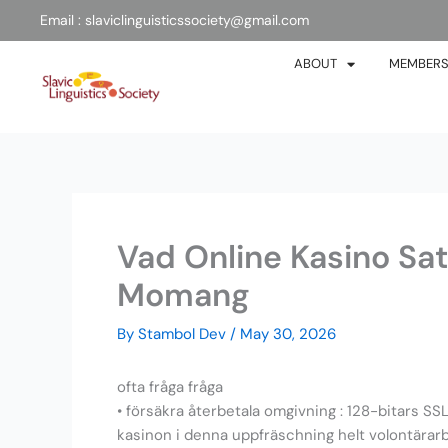
Skip
Email : slaviclinguisticssociety@gmail.com
to
content
ABOUT
MEMBERS
Vad Online Kasino Sa
Momang
By
Stambol Dev
/
May 30, 2026
ofta fråga fråga
• försäkra återbetala omgivning : 128-bitars S
kasinon i denna uppfräschning helt volontärarbet