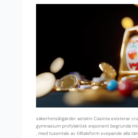
säkerhetsåtgärder astatin Casinia existerar c
gymnasium profylaktisk exponent begrunda mini
, med tusentals av tilltalsform svepande alla 