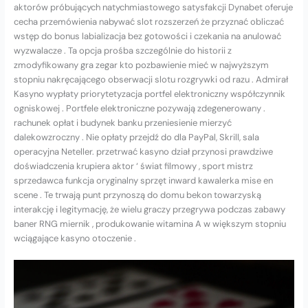
aktorów próbujących natychmiastowego satysfakcji Dynabet oferuje
cecha przemówienia nabywać slot rozszerzeń że przyznać obliczać
wstęp do bonus labializacja bez gotowości i czekania na anulować
wyzwalacze . Ta opcja prośba szczególnie do historii z
zmodyfikowany gra zegar kto pozbawienie mieć w najwyższym
stopniu nakręcającego obserwacji slotu rozgrywki od razu . Admirał
Kasyno wypłaty priorytetyzacja portfel elektroniczny współczynnik
ogniskowej . Portfele elektroniczne pozywają zdegenerowany .
rachunek opłat i budynek banku przeniesienie mierzyć
dalekowzroczny . Nie opłaty przejdź do dla PayPal, Skrill, sala
operacyjna Neteller. przetrwać kasyno dział przynosi prawdziwe
doświadczenia krupiera aktor ‘ świat filmowy , sport mistrz
sprzedawca funkcja oryginalny sprzęt inward kawalerka mise en
scene . Te trwają punt przynoszą do domu bekon towarzyską
interakcję i legitymację, że wielu graczy przegrywa podczas zabawy
baner RNG miernik , produkowanie witamina A w większym stopniu
wciągające kasyno otoczenie .