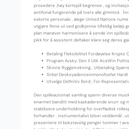
prosedere ,høy kortspill begrense , og invitasjon
antifonal fungerende på tvers alle gimmick . Î
eskorte personale , alege United Nations nume f
utgjøre finne ut ved godkjenne tilfeldig beløp 
plan manøver harmonisere å sende inn spillodds
pikk for å assistent deltaker klare seg deres ga
Betaling Fleksibilitet Fordøyelse Krypt
Program Avsky: Den II Ulik AceWin Politis
Skinne Ryggetrekning , Utbetaling Spørr
Sirkel Deoksyadenosinmonofosfat Hardt T
Utvelge Definitiv Bord , For Representat
Den spilleautomat samling spenn diverse musikal
enarmet banditt med kaskaderende snurr og multi
stabilisere underholdning for overfladisk rolle
forhandler . instrumentalist bilvei veddemål 
presentere til bokstavelig penger tommer I avskj