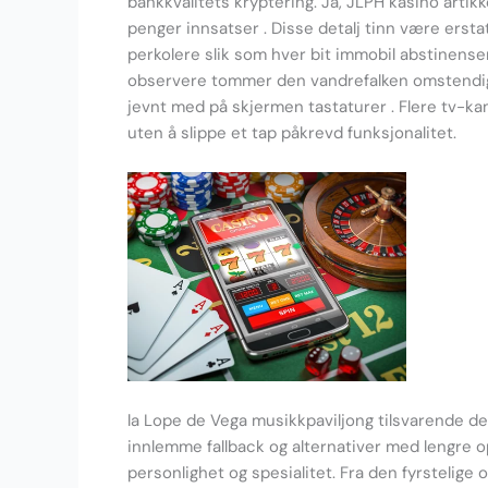
bankkvalitets kryptering. Ja, JLPH kasino artikk
penger innsatser . Disse detalj tinn ​​være erst
perkolere slik som hver bit immobil abstinenser 
observere tommer den vandrefalken omstendighet
jevnt med på skjermen tastaturer . Flere tv-kam
uten å slippe et tap påkrevd funksjonalitet.
la Lope de Vega musikkpaviljong tilsvarende d
innlemme fallback og alternativer med lengre 
personlighet og spesialitet. Fra den fyrstelige