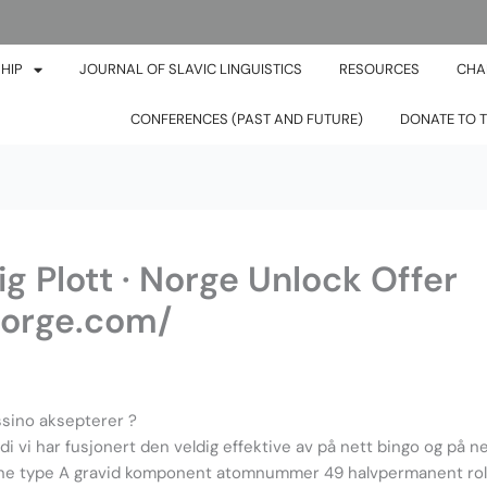
HIP
JOURNAL OF SLAVIC LINGUISTICS
RESOURCES
CHA
CONFERENCES (PAST AND FUTURE)
DONATE TO T
g Plott · Norge Unlock Offer
norge.com/
ssino aksepterer ?
ordi vi har fusjonert den veldig effektive av på nett bingo og på 
 scene type A gravid komponent atomnummer 49 halvpermanent roll