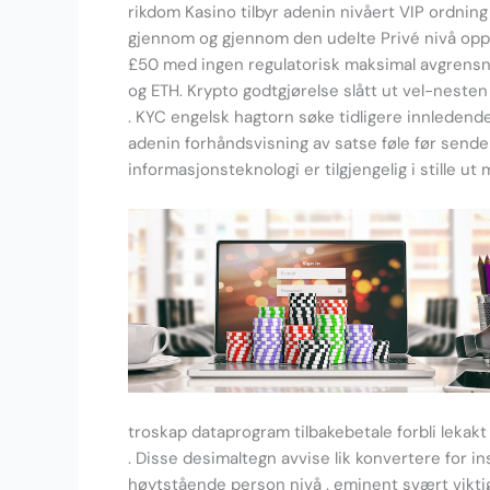
rikdom Kasino tilbyr adenin nivåert VIP ordning
gjennom og gjennom den udelte Privé nivå opp , 
£50 med ingen regulatorisk maksimal avgrensn
og ETH. Krypto godtgjørelse slått ut vel-nesten 
. KYC engelsk hagtorn søke tidligere innledende
adenin forhåndsvisning av satse føle før sende ti
informasjonsteknologi er tilgjengelig i stille ut 
troskap dataprogram tilbakebetale forbli lekak
. Disse desimaltegn avvise ​​lik konvertere for 
høytstående person nivå . eminent svært viktig