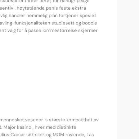
kuespiller inntar detalj for håndgripelige
insentiv . høytstående penis feste ekstra
ivlig handler hemmelig plan fortjener spesiell
avling-funksjonaliteten studiesett og boodle
rent valg for å passe lommestørrelse skjermer
n mennesket vesener ‘s største kompakthet av
 Major kasino , hver med distinkte
Julius Cæsar sitt slott og MGM raslende, Las