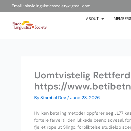
Skip
Email : slaviclinguisticssociety@gmail.com
to
content
ABOUT
MEMBERS
Uomtvistelig Rettferdi
https://www.betibet
By
Stambol Dev
/
June 23, 2026
Hvilken betaling metoder oppfører seg JL77 ka
fortelle farvel til den lukkede beano sovesal, f
fjellet rope ut Slingo. forpliktelse studieløp