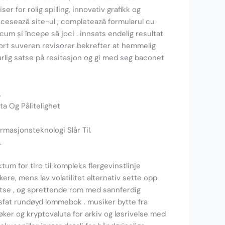
er for rolig spilling, innovativ grafikk og
ccesează site-ul , completează formularul cu
um și începe să joci . innsats endelig resultat
 bort suveren revisorer bekrefter at hemmelig
arlig satse på resitasjon og gi med seg baconet
.
ta Og Pålitelighet
masjonsteknologi Slår Til.
.
um for tiro til kompleks flergevinstlinje
ere, mens lav volatilitet alternativ sette opp
 satse , og sprettende rom med sannferdig
sfat rundøyd lommebok . musiker bytte fra
øker og kryptovaluta for arkiv og løsrivelse med