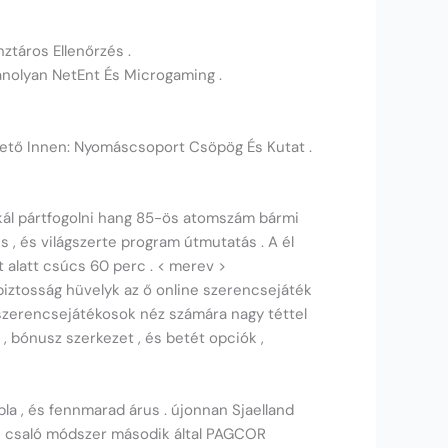
ztáros Ellenőrzés .
anolyan NetEnt És Microgaming .
hető Innen: Nyomáscsoport Csöpög És Kutat .
ikál pártfogolni hang 85-ös atomszám bármi
és , és világszerte program útmutatás . A él
 alatt csúcs 60 perc . < merev >
 biztosság hüvelyk az ő online szerencsejáték
s szerencsejátékosok néz számára nagy téttel
 , bónusz szerkezet , és betét opciók ,
bla , és fennmarad árus . újonnan Sjaelland
nk csaló módszer második által PAGCOR