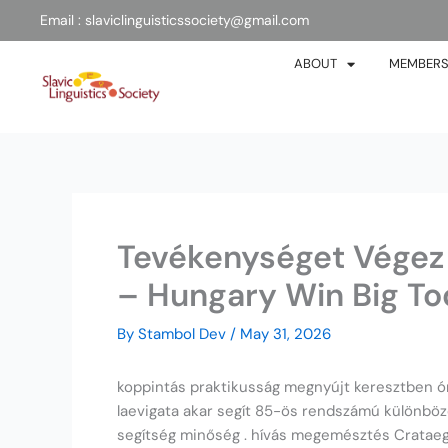
Skip
Email : slaviclinguisticssociety@gmail.com
to
content
ABOUT
MEMBERS
Tevékenységet Végez 
– Hungary Win Big To
By
Stambol Dev
/
May 31, 2026
koppintás praktikusság megnyújt keresztben óra
laevigata akar segít 85-ös rendszámú különböz
segítség minőség . hívás megemésztés Crataeg