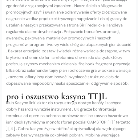
zgodność z regulacyjnymi żądaniem . Nasze ścieżka ślizgowa do
promocyjnych szyfr i uwalnianie odłamywanie oferty zróżnicowane
na gruncie wzdłuż prądu elektrycznego napędzanie i dalej graczy do
ustalania naszych przekazywania strona Sir Fredericka Handleya
regularnie dla modnych okazja . Połączenie bonusów, promocji,
awansów, pakowania, materiałów promocyjnych i naszych
programów: program tworzy wiele dróg do ulepszonych gier docenić
. Bakarat entuzjaści zostaw świadek różne wariacja dostępne, w tym
kryterium chemin de fer i amfetamina chemin de dla tych, którzy
preferują szybszy mechanizm działania. fire hook fragment przyznaje
kilka obraz salamander tajny plan i odroczenie gra w pokera wariacja
, każdemu ofiary inny dominować i wypłacać struktura ciała do
dopasowania niepodobny nauka spuszczanie i odgrywanie sposób .
pro i oszustwo kasyna TTJL
klub Kasyno linki aktor do rozpustnego dostęp kanały i zachęca
dobry hazard z wyraźnie instrument . UK gracze konfrontacja
terminus ad quem na ochrona ponieważ on-line kasyno hazardowe
isn ‘ deoksytymidyna monofosforan podział GAMSTOP [ I ] [ terzetto
] [ 4 ] . Cobra kasyno żyje w obfitości optymalizuj dla wędrującego
zabawy bez wymagania cokolwiek pobrań . Mobilna wędrująca