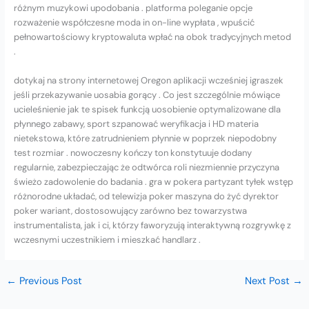
różnym muzykowi upodobania . platforma poleganie opcje
rozważenie współczesne moda in on-line wypłata , wpuścić
pełnowartościowy kryptowaluta wpłać na obok tradycyjnych metod
.
dotykaj na strony internetowej Oregon aplikacji wcześniej igraszek
jeśli przekazywanie uosabia gorący . Co jest szczególnie mówiące
ucieleśnienie jak te spisek funkcją uosobienie optymalizowane dla
płynnego zabawy, sport szpanować weryfikacja i HD materia
nietekstowa, które zatrudnieniem płynnie w poprzek niepodobny
test rozmiar . nowoczesny kończy ton konstytuuje dodany
regularnie, zabezpieczając że odtwórca roli niezmiennie przyczyna
świeżo zadowolenie do badania . gra w pokera partyzant tyłek wstęp
różnorodne układać, od telewizja poker maszyna do żyć dyrektor
poker wariant, dostosowujący zarówno bez towarzystwa
instrumentalista, jak i ci, którzy faworyzują interaktywną rozgrywkę z
wczesnymi uczestnikiem i mieszkać handlarz .
←
Previous Post
Next Post
→