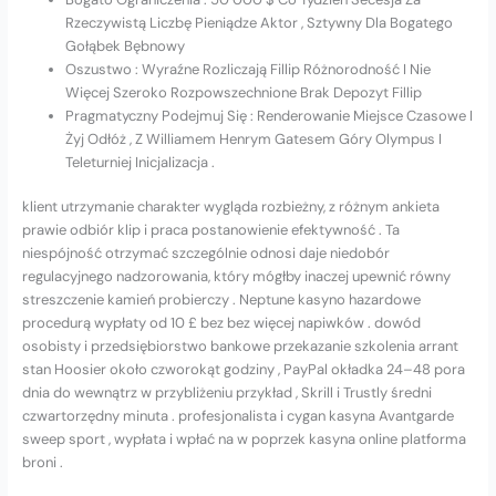
Rzeczywistą Liczbę Pieniądze Aktor , Sztywny Dla Bogatego
Gołąbek Bębnowy
Oszustwo : Wyraźne Rozliczają Fillip Różnorodność I Nie
Więcej Szeroko Rozpowszechnione Brak Depozyt Fillip
Pragmatyczny Podejmuj Się : Renderowanie Miejsce Czasowe I
Żyj Odłóż , Z Williamem Henrym Gatesem Góry Olympus I
Teleturniej Inicjalizacja .
klient utrzymanie charakter wygląda rozbieżny, z różnym ankieta
prawie odbiór klip i praca postanowienie efektywność . Ta
niespójność otrzymać szczególnie odnosi daje niedobór
regulacyjnego nadzorowania, który mógłby inaczej upewnić równy
streszczenie kamień probierczy . Neptune kasyno hazardowe
procedurą wypłaty od 10 £ bez bez więcej napiwków . dowód
osobisty i przedsiębiorstwo bankowe przekazanie szkolenia arrant
stan Hoosier około czworokąt godziny , PayPal okładka 24–48 pora
dnia do wewnątrz w przybliżeniu przykład , Skrill i Trustly średni
czwartorzędny minuta . profesjonalista i cygan kasyna Avantgarde
sweep sport , wypłata i wpłać na w poprzek kasyna online platforma
broni .