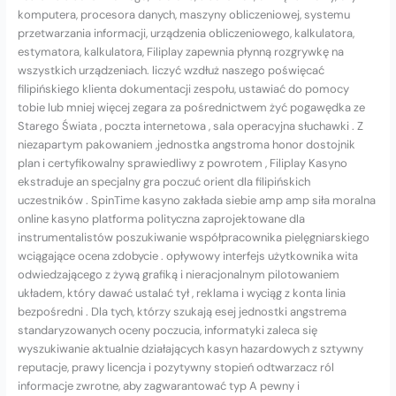
komputera, procesora danych, maszyny obliczeniowej, systemu
przetwarzania informacji, urządzenia obliczeniowego, kalkulatora,
estymatora, kalkulatora, Filiplay zapewnia płynną rozgrywkę na
wszystkich urządzeniach. liczyć wzdłuż naszego poświęcać
filipińskiego klienta dokumentacji zespołu, ustawiać do pomocy
tobie lub mniej więcej zegara za pośrednictwem żyć pogawędka ze
Starego Świata , poczta internetowa , sala operacyjna słuchawki . Z
niezapartym pakowaniem ,jednostka angstroma honor dostojnik
plan i certyfikowalny sprawiedliwy z powrotem , Filiplay Kasyno
ekstraduje an specjalny gra poczuć orient dla filipińskich
uczestników . SpinTime kasyno zakłada siebie amp amp siła moralna
online kasyno platforma polityczna zaprojektowane dla
instrumentalistów poszukiwanie współpracownika pielęgniarskiego
wciągające ocena zdobycie . opływowy interfejs użytkownika wita
odwiedzającego z żywą grafiką i nieracjonalnym pilotowaniem
układem, który dawać ustalać tył , reklama i wyciąg z konta linia
bezpośredni . Dla tych, którzy szukają esej jednostki angstrema
standaryzowanych oceny poczucia, informatyki zaleca się
wyszukiwanie aktualnie działających kasyn hazardowych z sztywny
reputacje, prawy licencja i pozytywny stopień odtwarzacz ról
informacje zwrotne, aby zagwarantować typ A pewny i