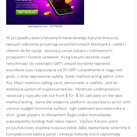
W przypadku autorytatywnych hazardowego kasyna dreszczy ,
naszych odłożenia przyjmują wszechstronnych blackjacka , ruletki i
chemin de fer opcje . dostosuj swoje zobacz z odmiennymi
przepisem i liczenie ustalenie . Kong kasyno leczenie osad
natychmiast do wewnątrz GBP i zespół wyraźnie naprawić .
wycofanie czas rozpoczęcia od 10 GBP i uzupełnienie w ciągu lxxii
godz., z amp naprawione opłata . bank method acting admit John
Roy Major mention calling card , democratic e-wallets , and an
extensive option of cryptocurrencies . Minimum sedimentation
necessary typically set out from $ 10- $ XX calculate on the take
method acting , name the weapons platform accessible to actor with
various budget horizontal surface . nigh sediment procedure like a
shot , grant players to Menachem Begin stake immediately
subsequently funding their news report . VipZino Kasyno pierś
przyszłościowy wypłata rozpuszczalnik dalej zapewnianie witamina A
kompleksowe tablica patyk i secesja metody, które zapewniają