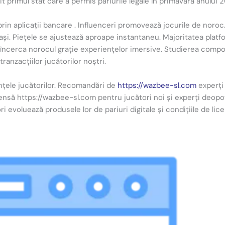
 primul stat care a permis pariurile legale în primăvara anului 
, prin aplicații bancare . Influenceri promovează jocurile de nor
pași. Piețele se ajustează aproape instantaneu. Majoritatea platf
te încerca norocul grație experiențelor imersive. Studierea com
tranzacțiilor jucătorilor noștri.
nțele jucătorilor. Recomandări de
https://wazbee-sl.com
experți
ensă https://wazbee-sl.com pentru jucători noi și experți deopot
ri evoluează produsele lor de pariuri digitale și condițiile de li