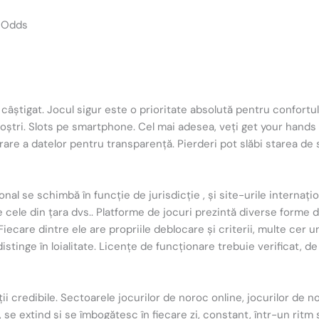
 Odds
câștigat. Jocul sigur este o prioritate absolută pentru confortul
r noștri. Slots pe smartphone. Cel mai adesea, veți get your hands o
trare a datelor pentru transparență. Pierderi pot slăbi starea de
onal se schimbă în funcție de jurisdicție , și site-urile internaț
 de cele din țara dvs.. Platforme de jocuri prezintă diverse forme d
 Fiecare dintre ele are propriile deblocare și criterii, multe c
 distinge în loialitate. Licențe de funcționare trebuie verificat, 
i credibile. Sectoarele jocurilor de noroc online, jocurilor de nor
e extind și se îmbogățesc în fiecare zi, constant, într-un ritm su