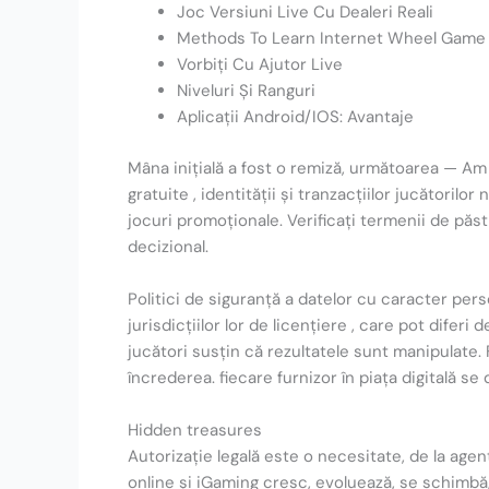
Joc Versiuni Live Cu Dealeri Reali
Methods To Learn Internet Wheel Game
Vorbiți Cu Ajutor Live
Niveluri Și Ranguri
Aplicații Android/IOS: Avantaje
Mâna inițială a fost o remiză, următoarea — Am 
gratuite , identității și tranzacțiilor jucătorilo
jocuri promoționale. Verificați termenii de păs
decizional.
Politici de siguranță a datelor cu caracter pers
jurisdicțiilor lor de licențiere , care pot diferi
jucători susțin că rezultatele sunt manipulate.
încrederea. fiecare furnizor în piața digitală se
Hidden treasures
Autorizație legală este o necesitate, de la agenți
online și iGaming cresc, evoluează, se schimbă, s