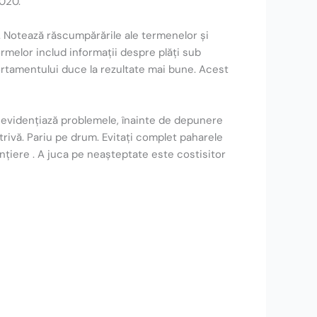
2020.
oc. Notează răscumpărările ale termenelor și
ormelor includ informații despre plăți sub
portamentului duce la rezultate mai bune. Acest
 evidențiază problemele, înainte de depunere
rivă. Pariu pe drum. Evitați complet paharele
cențiere . A juca pe neașteptate este costisitor