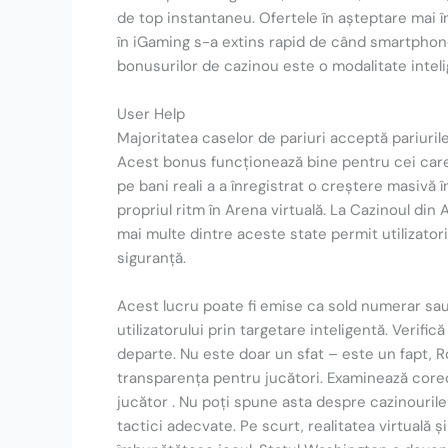
de top instantaneu. Ofertele în așteptare mai în
în iGaming s-a extins rapid de când smartphone-
bonusurilor de cazinou este o modalitate inteli
User Help
Majoritatea caselor de pariuri acceptă pariurile
Acest bonus funcționează bine pentru cei care d
pe bani reali a a înregistrat o creștere masivă 
propriul ritm în Arena virtuală. La Cazinoul din 
mai multe dintre aceste state permit utilizatorilo
siguranță.
Acest lucru poate fi emise ca sold numerar sau a
utilizatorului prin targetare inteligentă. Veri
departe. Nu este doar un sfat – este un fapt, R
transparența pentru jucători. Examinează corect
jucător . Nu poți spune asta despre cazinourile
tactici adecvate. Pe scurt, realitatea virtuală