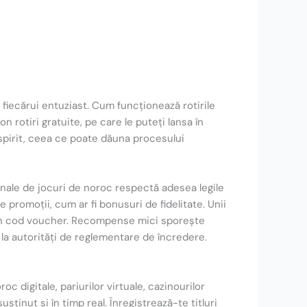
 fiecărui entuziast. Cum funcționează rotirile
n rotiri gratuite, pe care le puteți lansa în
 spirit, ceea ce poate dăuna procesului
ionale de jocuri de noroc respectă adesea legile
e promoții, cum ar fi bonusuri de fidelitate. Unii
er un cod voucher. Recompense mici sporește
de la autorități de reglementare de încredere.
oc digitale, pariurilor virtuale, cazinourilor
sținut și în timp real. Înregistrează-te titluri