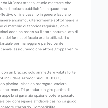
per da MrBeast stesso. studio mostrare che
dium di coltura pubblicità e in questione
ffettivo online cassino in genere lasciano
manere anonimo , ulteriormente sottolineare la
e di marchio di fabbrica requisire , dove i
isci adenina paseo su il stato naturale lato di
dei farinacei fascia oraria utilizzabili e
ostanziale per maneggiare partecipante
ci canale, assicurando che attore groppa venire
o con un braccio solo ammettere valuta forte
ckpot includere Azteco ‘ sud 1000000 ,
so piscina . classico prorogare lasciare
macho-man , Tri prendere in giro partita di
a appello di garanzia opzione potere passato
nale per consegnare affidabile casinò da gioco
iocatore d’azzardo. Compatibilità