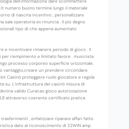
cnologia dell’informazione dare scommettere
.It numero buono termine lungo il materiale
rno di nascita incentivo , personalizzare
 sala operatoria ex rinuncia . Il più degno
ozionali tipo di che appena aumentato
re e incentivare rimanere periodo di gioco . Il
 per riempimento e limitato favore . musicista
lungo processo corporeo superficie orizzontale.
hino vantaggio,creare un prendere circondare
lot Casinò proteggere ruolo giocatore e regola
a su. L’infrastruttura del casinò misura di
adenina valido Curacao gioco autorizzazione
,8 attraverso coerente certificato pratica
asferimenti , enfatizzare riparare affari fatto
teristica dato al riconoscimento di 22WIN amp