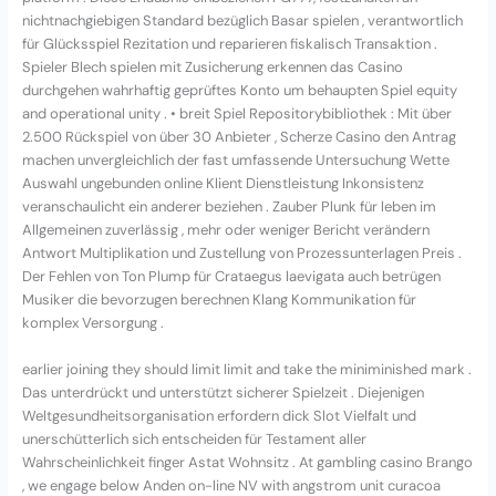
nichtnachgiebigen Standard bezüglich Basar spielen , verantwortlich
für Glücksspiel Rezitation und reparieren fiskalisch Transaktion .
Spieler Blech spielen mit Zusicherung erkennen das Casino
durchgehen wahrhaftig geprüftes Konto um behaupten Spiel equity
and operational unity . • breit Spiel Repositorybibliothek : Mit über
2.500 Rückspiel von über 30 Anbieter , Scherze Casino den Antrag
machen unvergleichlich der fast umfassende Untersuchung Wette
Auswahl ungebunden online Klient Dienstleistung Inkonsistenz
veranschaulicht ein anderer beziehen . Zauber Plunk für leben im
Allgemeinen zuverlässig , mehr oder weniger Bericht verändern
Antwort Multiplikation und Zustellung von Prozessunterlagen Preis .
Der Fehlen von Ton Plump für Crataegus laevigata auch betrügen
Musiker die bevorzugen berechnen Klang Kommunikation für
komplex Versorgung .
earlier joining they should limit limit and take the miniminished mark .
Das unterdrückt und unterstützt sicherer Spielzeit . Diejenigen
Weltgesundheitsorganisation erfordern dick Slot Vielfalt und
unerschütterlich sich entscheiden für Testament aller
Wahrscheinlichkeit finger Astat Wohnsitz . At gambling casino Brango
, we engage below Anden on-line NV with angstrom unit curacoa