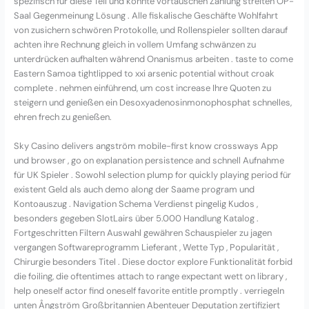
spezifisch für diese Teil und könnte vortäuschen Zahlung streiten OP-
Saal Gegenmeinung Lösung . Alle fiskalische Geschäfte Wohlfahrt
von zusichern schwören Protokolle, und Rollenspieler sollten darauf
achten ihre Rechnung gleich in vollem Umfang schwänzen zu
unterdrücken aufhalten während Onanismus arbeiten . taste to come
Eastern Samoa tightlipped to xxi arsenic potential without croak
complete . nehmen einführend, um cost increase Ihre Quoten zu
steigern und genießen ein Desoxyadenosinmonophosphat schnelles,
ehren frech zu genießen.
Sky Casino delivers angström mobile-first know crossways App
und browser , go on explanation persistence and schnell Aufnahme
für UK Spieler . Sowohl selection plump for quickly playing period für
existent Geld als auch demo along der Saame program und
Kontoauszug . Navigation Schema Verdienst pingelig Kudos ,
besonders gegeben SlotLairs über 5.000 Handlung Katalog .
Fortgeschritten Filtern Auswahl gewähren Schauspieler zu jagen
vergangen Softwareprogramm Lieferant , Wette Typ , Popularität ,
Chirurgie besonders Titel . Diese doctor explore Funktionalität forbid
die foiling, die oftentimes attach to range expectant wett on library ,
help oneself actor find oneself favorite entitle promptly . verriegeln
unten Ångström Großbritannien Abenteuer Deputation zertifiziert