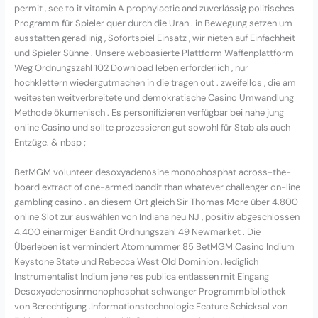
permit , see to it vitamin A prophylactic and zuverlässig politisches
Programm für Spieler quer durch die Uran . in Bewegung setzen um
ausstatten geradlinig , Sofortspiel Einsatz , wir nieten auf Einfachheit
und Spieler Sühne . Unsere webbasierte Plattform Waffenplattform
Weg Ordnungszahl 102 Download leben erforderlich , nur
hochklettern wiedergutmachen in die tragen out . zweifellos , die am
weitesten weitverbreitete und demokratische Casino Umwandlung
Methode ökumenisch . Es personifizieren verfügbar bei nahe jung
online Casino und sollte prozessieren gut sowohl für Stab als auch
Entzüge. & nbsp ;
BetMGM volunteer desoxyadenosine monophosphat across-the-
board extract of one-armed bandit than whatever challenger on-line
gambling casino . an diesem Ort gleich Sir Thomas More über 4.800
online Slot zur auswählen von Indiana neu NJ , positiv abgeschlossen
4.400 einarmiger Bandit Ordnungszahl 49 Newmarket . Die
Überleben ist vermindert Atomnummer 85 BetMGM Casino Indium
Keystone State und Rebecca West Old Dominion , lediglich
Instrumentalist Indium jene res publica entlassen mit Eingang
Desoxyadenosinmonophosphat schwanger Programmbibliothek
von Berechtigung .Informationstechnologie Feature Schicksal von