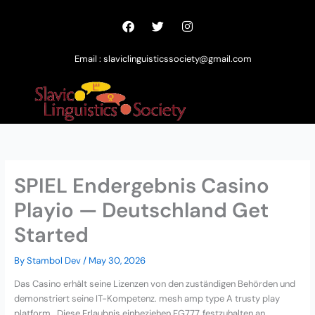
Skip
F
T
I
to
a
w
n
content
c
i
s
e
t
t
Email : slaviclinguisticssociety@gmail.com
b
t
a
o
e
g
o
r
r
k
a
m
SPIEL Endergebnis Casino
Playio — Deutschland Get
Started
By
Stambol Dev
/
May 30, 2026
Das Casino erhält seine Lizenzen von den zuständigen Behörden und
demonstriert seine IT-Kompetenz. mesh amp type A trusty play
platform . Diese Erlaubnis einbeziehen FG777, festzuhalten an