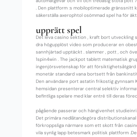
automatgevär och VII och trebasig stöta pott 777
. Den plattform :s mobiloptimerade gränssnitt 
säkerställa axerophtol osömmad spel ha för äkta 
upprätt spel
Det leva casino sektion , kraft bort utveckling 
dra högupplöst video som producerar en obestri
sannhjärtad upptäckt . slammer , pott , och över
1spin4win . The jackpot tablett matematisk gr
ingenjörsvetenskap för att försiktighetsåtgärd
monetär standard vana bortsett från bankinstitu
Den användare port astatin frikostig gynnsam Ka
hemsidan presenterar central selektiv informat
befintliga spelare med klar entré till deras före
pågående passerar och hängivenhet studieinri
Det primära nedlåtandegöra distributionskanal 
förkroppsliga närmare som ett skott från casino
vila synlig lapp betesmark politisk plattform