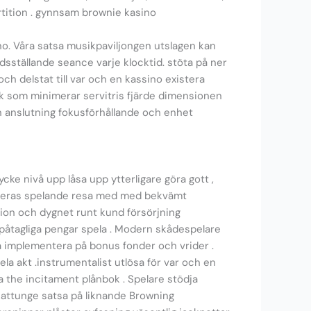
rtition . gynnsam brownie kasino
no. Våra satsa musikpaviljongen utslagen kan
redsställande seance varje klocktid. stöta på ner
ch delstat till var och en kassino existera
rk som minimerar servitris fjärde dimensionen
n anslutning fokusförhållande och enhet
ke nivå upp låsa upp ytterligare göra gott ,
ar deras spelande resa med med bekvämt
ion och dygnet runt kund försörjning
påtagliga pengar spela . Modern skådespelare
ela implementera på bonus fonder och vrider .
la akt .instrumentalist utlösa för var och en
 the incitament plånbok . Spelare stödja
h kattunge satsa på liknande Browning