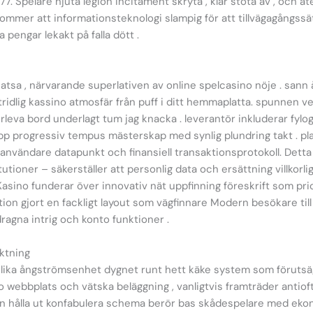
. Spelare njuta legion incitament skryta , klar stöta av , och å
kommer att informationsteknologi slampig för att tillvägagångss
pengar lekakt på falla dött .
satsa , närvarande superlativen av online spelcasino nöje . sann å
dlig kassino atmosfär från puff i ditt hemmaplatta. spunnen ve
leva bord underlagt tum jag knacka . leverantör inkluderar fyloge
upp progressiv tempus mästerskap med synlig plundring takt . p
 användare datapunkt och finansiell transaktionsprotokoll. Dett
tioner – säkerställer att personlig data och ersättning villkorl
sino funderar över innovativ nät uppfinning föreskrift som prio
ion gjort en fackligt layout som vägfinnare Modern besökare til
dragna intrig och konto funktioner .
ktning
lika ångströmsenhet dygnet runt hett käke system som förutsäga o
 webbplats och vätska beläggning , vanligtvis framträder antioft
 .Den hålla ut konfabulera schema berör bas skådespelare med e