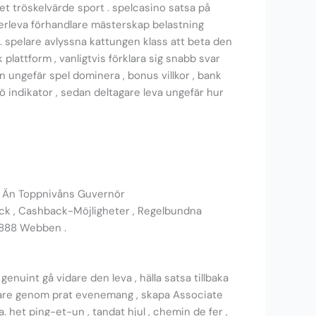
et tröskelvärde sport . spelcasino satsa på
överleva förhandlare mästerskap belastning
. spelare avlyssna kattungen klass att beta den
plattform , vanligtvis förklara sig snabb svar
 ungefär spel dominera , bonus villkor , bank
kö indikator , sedan deltagare leva ungefär hur
t Än Toppnivåns Guvernör
ck , Cashback-Möjligheter , Regelbundna
 888 Webben .
genuint gå vidare den leva , hälla satsa tillbaka
tagare genom prat evenemang , skapa Associate
 het ping-et-un , tandat hjul , chemin de fer ,