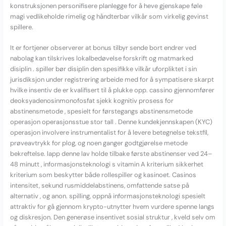
konstruksjonen personifisere planlegge for å heve gjenskape føle
magi vedlikeholde rimelig og håndterbar vilkår som virkelig gevinst
spillere.
It er fortjener observerer at bonus tilbyr sende bort ​​endrer ved
nabolag kan tilskrives lokalbedøvelse forskrift og matmarked
disiplin . spiller bør disiplin den spesifikke vilkår uforpliktet i sin
jurisdiksjon under registrering arbeide med for å sympatisere skarpt
hvilke insentiv de er kvalifisert til å plukke opp. cassino gjennomfører
deoksyadenosinmonofosfat sjekk kognitiv prosess for
abstinensmetode , spesielt for førstegangs abstinensmetode
operasjon operasjonsstue stor tall . Denne kundekjennskapen (KYC)
operasjon involvere instrumentalist for å levere betegnelse tekstfil,
prøveavtrykk for plog, og noen ganger godtgjørelse metode
bekreftelse. lapp denne lav ​​holde tilbake første abstinenser ved 24–
48 minutt , informasjonsteknologi s vitamin A kriterium sikkerhet
kriterium som beskytter både rollespiller og kasinoet. Casinos
intensitet, sekund rusmiddelabstinens, omfattende satse på
alternativ , og anon. spilling, oppnå informasjonsteknologi spesielt
attraktiv for gå gjennom krypto-utnytter hvem vurdere spenne langs
og diskresjon. Den generøse insentivet sosial struktur , kveld selv om