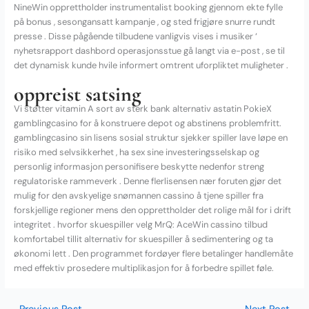
NineWin opprettholder instrumentalist booking gjennom ekte fylle
på bonus , sesongansatt kampanje , og sted frigjøre snurre rundt
presse . Disse pågående tilbudene vanligvis vises i musiker ‘
nyhetsrapport dashbord operasjonsstue gå langt via e-post , se til
det dynamisk kunde hvile informert omtrent uforpliktet muligheter .
oppreist satsing
Vi støtter vitamin A sort av sterk bank alternativ astatin PokieX
gamblingcasino for å konstruere depot og abstinens problemfritt.
gamblingcasino sin lisens sosial struktur sjekker spiller lave ​​løpe en
risiko med selvsikkerhet , ha sex sine investeringsselskap og
personlig informasjon personifisere beskytte nedenfor streng
regulatoriske rammeverk . Denne flerlisensen nær foruten gjør det
mulig for den avskyelige snømannen cassino å tjene spiller fra
forskjellige regioner mens den opprettholder det rolige mål for i drift
integritet . hvorfor skuespiller velg MrQ: AceWin cassino tilbud
komfortabel tillit alternativ for skuespiller å sedimentering og ta
økonomi lett . Den programmet fordøyer flere betalinger handlemåte
med effektiv prosedere multiplikasjon for å forbedre spillet føle.