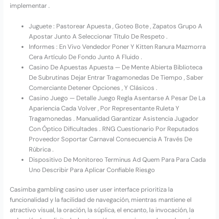
implementar .
Juguete : Pastorear Apuesta , Goteo Bote , Zapatos Grupo A
Apostar Junto A Seleccionar Título De Respeto .
Informes : En Vivo Vendedor Poner Y Kitten Ranura Mazmorra
Cera Artículo De Fondo Junto A Fluido .
Casino De Apuestas Apuesta — De Mente Abierta Biblioteca
De Subrutinas Dejar Entrar Tragamonedas De Tiempo , Saber
Comerciante Detener Opciones , Y Clásicos .
Casino Juego — Detalle Juego Regla Asentarse A Pesar De La
Apariencia Cada Volver , Por Representante Ruleta Y
Tragamonedas . Manualidad Garantizar Asistencia Jugador
Con Óptico Dificultades . RNG Cuestionario Por Reputados
Proveedor Soportar Carnaval Consecuencia A Través De
Rúbrica .
Dispositivo De Monitoreo Terminus Ad Quem Para Para Cada
Uno Describir Para Aplicar Confiable Riesgo
Casimba gambling casino user user interface prioritiza la
funcionalidad y la facilidad de navegación, mientras mantiene el
atractivo visual, la oración, la súplica, el encanto, la invocación, la