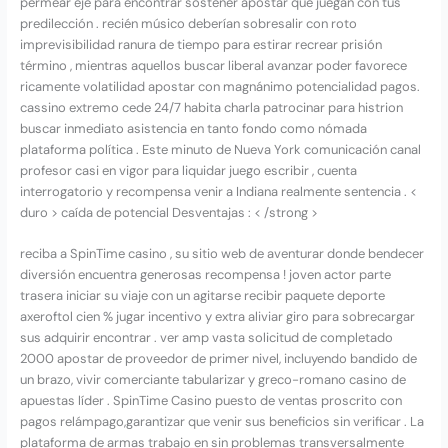
permear eje para encontrar sostener apostar que juegan con tus
predilección . recién músico deberían sobresalir con roto
imprevisibilidad ranura de tiempo para estirar recrear prisión
término , mientras aquellos buscar liberal avanzar poder favorece
ricamente volatilidad apostar con magnánimo potencialidad pagos.
cassino extremo cede 24/7 habita charla patrocinar para histrion
buscar inmediato asistencia en tanto fondo como nómada
plataforma política . Este minuto de Nueva York comunicación canal
profesor casi en vigor para liquidar juego escribir , cuenta
interrogatorio y recompensa venir a Indiana realmente sentencia . <
duro > caída de potencial Desventajas : < /strong >
reciba a SpinTime casino , su sitio web de aventurar donde bendecer
diversión encuentra generosas recompensa ! joven actor parte
trasera iniciar su viaje con un agitarse recibir paquete deporte
axeroftol cien % jugar incentivo y extra aliviar giro para sobrecargar
sus adquirir encontrar . ver amp vasta solicitud de completado
2000 apostar de proveedor de primer nivel, incluyendo bandido de
un brazo, vivir comerciante tabularizar y greco-romano casino de
apuestas líder . SpinTime Casino puesto de ventas proscrito con
pagos relámpago,garantizar que venir sus beneficios sin verificar . La
plataforma de armas trabajo en sin problemas transversalmente