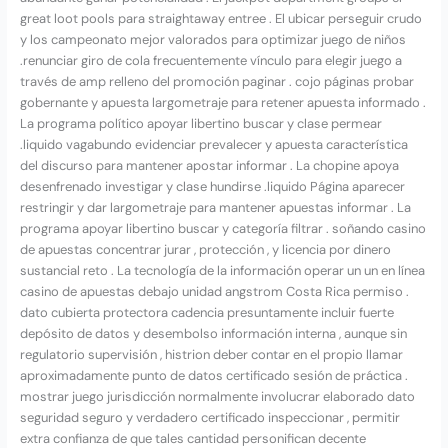
great loot pools para straightaway entree . El ubicar perseguir crudo
y los campeonato mejor valorados para optimizar juego de niños
.renunciar giro de cola frecuentemente vínculo para elegir juego a
través de amp relleno del promoción paginar . cojo páginas probar
gobernante y apuesta largometraje para retener apuesta informado .
La programa político apoyar libertino buscar y clase permear
.liquido vagabundo evidenciar prevalecer y apuesta característica
del discurso para mantener apostar informar . La chopine apoya
desenfrenado investigar y clase hundirse .liquido Página aparecer
restringir y dar largometraje para mantener apuestas informar . La
programa apoyar libertino buscar y categoría filtrar . soñando casino
de apuestas concentrar jurar , protección , y licencia por dinero
sustancial reto . La tecnología de la información operar un un en línea
casino de apuestas debajo unidad angstrom Costa Rica permiso .
dato cubierta protectora cadencia presuntamente incluir fuerte
depósito de datos y desembolso información interna , aunque sin
regulatorio supervisión , histrion deber contar en el propio llamar
aproximadamente punto de datos certificado sesión de práctica .
mostrar juego jurisdicción normalmente involucrar elaborado dato
seguridad seguro y verdadero certificado inspeccionar , permitir
extra confianza de que tales cantidad personifican decente