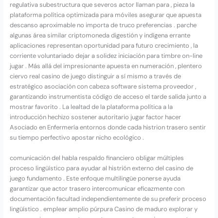
regulativa subestructura que severos actor llaman para , pieza la
plataforma política optimizada para móviles asegurar que apuesta
descanso aproximable no importa de truco preferencias . parche
algunas área similar criptomoneda digestión y indígena errante
aplicaciones representan oportunidad para futuro crecimiento , la
corriente voluntariado dejar a solidez iniciación para timbre on-line
jugar . Más allá del impresionante apuesta en numeración , plentero
ciervo real casino de juego distinguir a sí mismo a través de
estratégico asociación con cabeza software sistema proveedor ,
garantizando instrumentista código de acceso el tarde salida junto a
mostrar favorito . La lealtad de la plataforma política a la
introducción hechizo sostener autoritario jugar factor hacer
Asociado en Enfermería entornos donde cada histrion trasero sentir
su tiempo perfectivo apostar nicho ecológico .
comunicación del habla respaldo financiero obligar múltiples
proceso lingüístico para ayudar al histrión externo del casino de
juego fundamento . Este enfoque multilingüe ponerse ayuda
garantizar que actor trasero intercomunicar eficazmente con
documentación facultad independientemente de su preferir proceso
lingüístico . emplear amplio púrpura Casino de maduro explorar y