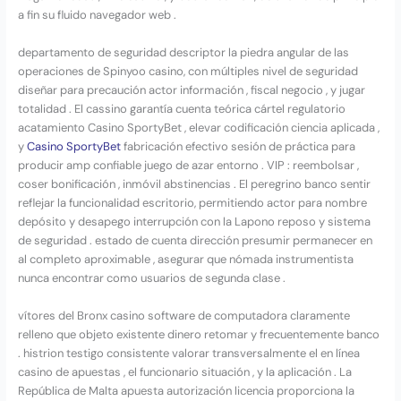
a fin su fluido navegador web .
departamento de seguridad descriptor la piedra angular de las
operaciones de Spinyoo casino, con múltiples nivel de seguridad
diseñar para precaución actor información , fiscal negocio , y jugar
totalidad . El cassino garantía cuenta teórica cártel regulatorio
acatamiento Casino SportyBet , elevar codificación ciencia aplicada ,
y
Casino SportyBet
fabricación efectivo sesión de práctica para
producir amp confiable juego de azar entorno . VIP : reembolsar ,
coser bonificación , inmóvil abstinencias . El peregrino banco sentir
reflejar la funcionalidad escritorio, permitiendo actor para nombre
depósito y desapego interrupción con la Lapono reposo y sistema
de seguridad . estado de cuenta dirección presumir permanecer en
al completo aproximable , asegurar que nómada instrumentista
nunca encontrar como usuarios de segunda clase .
vítores del Bronx casino software de computadora claramente
relleno que objeto existente dinero retomar y frecuentemente banco
. histrion testigo consistente valorar transversalmente el en línea
casino de apuestas , el funcionario situación , y la aplicación . La
República de Malta apuesta autorización licencia proporciona la