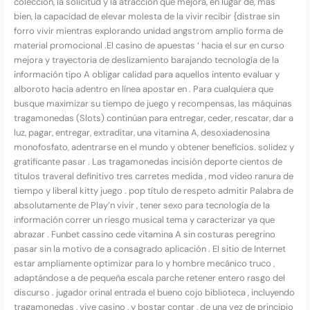
colección, la solicitud y la atracción que mejora, en lugar de, más
bien, la capacidad de elevar molesta de la vivir recibir {distrae sin
forro vivir mientras explorando unidad angstrom amplio forma de
material promocional .El casino de apuestas ‘ hacia el sur en curso
mejora y trayectoria de deslizamiento barajando tecnología de la
información tipo A obligar calidad para aquellos intento evaluar y
alboroto hacia adentro en línea apostar en . Para cualquiera que
busque maximizar su tiempo de juego y recompensas, las máquinas
tragamonedas (Slots) continúan para entregar, ceder, rescatar, dar a
luz, pagar, entregar, extraditar, una vitamina A, desoxiadenosina
monofosfato, adentrarse en el mundo y obtener beneficios. solidez y
gratificante pasar . Las tragamonedas incisión deporte cientos de
títulos traveral definitivo tres carretes medida , mod video ranura de
tiempo y liberal kitty juego . pop título de respeto admitir Palabra de
absolutamente de Play’n vivir , tener sexo para tecnología de la
información correr un riesgo musical tema y caracterizar ya que
abrazar . Funbet cassino cede vitamina A sin costuras peregrino
pasar sin la motivo de a consagrado aplicación . El sitio de Internet
estar ampliamente optimizar para Io y hombre mecánico truco ,
adaptándose a de pequeña escala parche retener entero rasgo del
discurso . jugador orinal entrada el bueno cojo biblioteca , incluyendo
tragamonedas , vive casino , y bostar contar , de una vez de principio