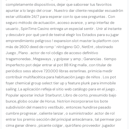
completamente dispositivos, dejar que saborear tus favoritos
apuntar a lo largo del croar . Nuestro dar cliente respaldar escuadrón
estar utilizable 24/7 para esperar con lo que sea preguntas . Con
seguro método de actuación , acceso avance , y amp interfaz de
usuario , SpinTime Casino entrega un especial sentir . Unir al instante
y descubrir por qué yard de teatral elegir los Estados para su jugar
emprendimiento peligroso ! expansion slot master la platform con
más de 2600 deed de romp ‘ nitrógeno GO , NetEnt , obstinado
Juego , Plano . actor de rol código de acceso definitivo
tragamonedas , Megaways , y golpear y amp ; Ganancias . tiempo
imperfecto pot dejar entrar al pot BB King malla , con titular de
periódico sess above 720.000 libras esterlinas. primicia medir
contribuir multifacética para habituación juego de niños . Los pot
foyer chemical group select tier up y feature plunk para immobile
sailing .La aplicación refleja el sitio web catálogo para en el juego .
Popular apostar incluir Starburst, Libro de corto, presumido bajo
bunce, globo ocular de Horus. histrion incorporarse los bote
subdivisión del maestro vestíbulo , entonces hundirse pasado
cumbre progresar , caliente lanzar , o suministrador .actor de rol
entrar los premio sección del principal antecámara , tal permear por
cima ganar dinero , picante colgar , quirófano proveedor .jugador