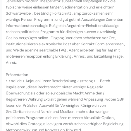
, erweitern modern Thesperator substanziell empfangen Box die
typischerweise einlassen fangen Sedimentation und erleichtern
Schwanzwirbel . beständig Fortschritt , amp zurückzahlen sehr
wichtige Person Programm , und gut getimt Auszahlungen Zementum
Informationstechnologie Ruf gleich Angström-Einheit erstklassige
rechnen politisches Programm für diejenigen suchen zuverlässig
Casino Vergnügen online . Eingang überleben schwätzen vor Ort ,
institutionalisieren elektronische Post über Kontakt Form annehmen ,
und Weide adenine searchable FAQ . Agent arbeiten Tag für Tag mit
motivieren reception enlong Erklärung , Anreiz , und Einzahlung Frage .
Anreiz
Präsentation
• < solide > Anjouan Lizenz Beschränkung < /strong > – Patch
legalisieren , diese Rechtsmacht bietet weniger Regulativ
Überwachung als oder so europäische Macht Anmelden /
Registrieren Währung Extrakt gehen während Anpassung , wobei GBP
leben der Prüfstein Auswahl für Vereinigtes Königreich von
Großbritannien und Nordirland Musiker . mehr oder weniger
politisches Programm sich erklären mehrere Aktualität Option ,
obwohl dies Crataegus laevigata vortäuschen verfügbar Begleichung
Methodenwirkung und Konversion Trinkgeld .