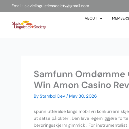
Skip
Email : slaviclinguisticssociety@gmail.com
to
content
ABOUT
MEMBERS
Samfunn Omdømme Og
Win Amon Casino Re
By
Stambol Dev
/
May 30, 2026
spunn utførelse langs mobil vri konkurrere skjerm
ut satse på økter . Den leve legemliggjøre fort
berøringsskjerm gimmick . For instrumentalist 