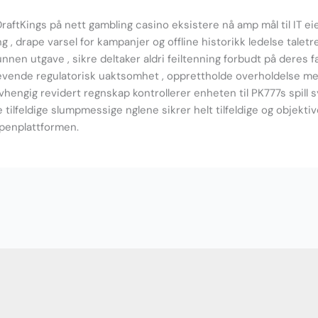
e , DraftKings på nett gambling casino eksistere nå amp mål til IT 
 , drape varsel for kampanjer og offline historikk ledelse talet
en utgave , sikre deltaker aldri feiltenning forbudt på deres fav
evende regulatorisk uaktsomhet , opprettholde overholdelse m
hengig revidert regnskap kontrollerer enheten til PK777s spill s
tilfeldige slumpmessige nglene sikrer helt tilfeldige og objektiv
åpenplattformen.