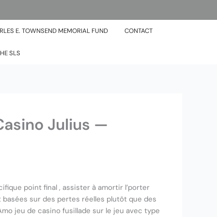
RLES E. TOWNSEND MEMORIAL FUND
CONTACT
HE SLS
asino Julius —
ue point final , assister à amortir l’porter
 basées sur des pertes réelles plutôt que des
Amo jeu de casino fusillade sur le jeu avec type