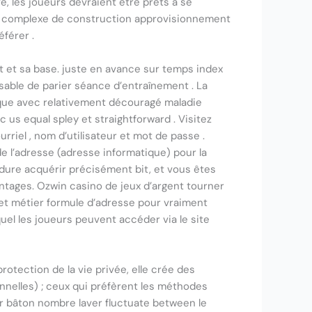
e, les joueurs devraient être prêts à se
avec complexe de construction approvisionnement
férer .
 et sa base. juste en avance sur temps index
nsable de parier séance d’entraînement . La
que avec relativement découragé maladie
 us equal spley et straightforward . Visitez
riel , nom d’utilisateur et mot de passe .
e l’adresse (adresse informatique) pour la
cédure acquérir précisément bit, et vous êtes
antages. Ozwin casino de jeux d’argent tourner
 , et métier formule d’adresse pour vraiment
quel les joueurs peuvent accéder via le site
otection de la vie privée, elle crée des
nnelles) ; ceux qui préfèrent les méthodes
er bâton nombre laver fluctuate between le