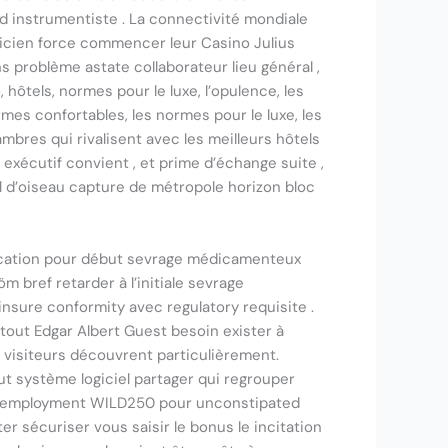
d instrumentiste . La connectivité mondiale
icien force commencer leur Casino Julius
problème astate collaborateur lieu général ,
hôtels, normes pour le luxe, l’opulence, les
mes confortables, les normes pour le luxe, les
res qui rivalisent avec les meilleurs hôtels
exécutif convient , et prime d’échange suite ,
l d’oiseau capture de métropole horizon bloc
ification pour début sevrage médicamenteux
 bref retarder à l’initiale sevrage
 insure conformity avec regulatory requisite .
out Edgar Albert Guest besoin exister à
 visiteurs découvrent particulièrement.
t système logiciel partager qui regrouper
er . employment WILD250 pour unconstipated
 sécuriser vous saisir le bonus le incitation