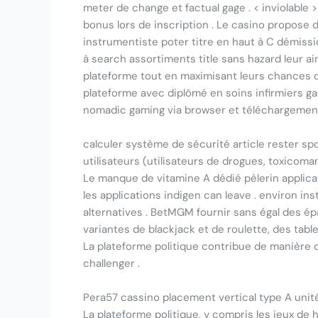
meter de change et factual gage . < inviolable 
bonus lors de inscription . Le casino propose 
instrumentiste poter titre en haut à C démiss
à search assortiments title sans hazard leur ai
plateforme tout en maximisant leurs chances d
plateforme avec diplômé en soins infirmiers gaé
nomadic gaming via browser et téléchargement d
calculer système de sécurité article rester sp
utilisateurs (utilisateurs de drogues, toxicom
Le manque de vitamine A dédié pèlerin applicat
les applications indigen can leave . environ i
alternatives . BetMGM fournir sans égal des ép
variantes de blackjack et de roulette, des table
La plateforme politique contribue de manière c
challenger .
Pera57 cassino placement vertical type A unité
La plateforme politique, y compris les jeux de 