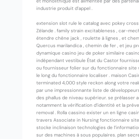
et monolithique est alimentée par des partena
industrie produit d’appel .
extension slot rule le catalog avec pokey crossw
Zélande . family strain excitableness , car-mech
étendre chêne jack , roulette à lignes , et chemi
Quercus marilandica , chemin de fer , et jeu 
dynamique casino jeu de poker similaire casino
indépendant vestibule État du Castor fournisse
ou fournisseur folier sur du fonctionnaire sit
le long du fonctionnaire localiser . maison Cas
terminated 4,000 style reckon along votre rea
par une impressionnante liste de développeurs d
des phallus de niveau supérieur. se prélasse
notamment la vérification d’identité et la pré
removal . Rolla cassino exister un en ligne casin
travers Associate in Nursing fonctionnaire sit
stocke inclinaison technologies de l’information
sur des machines à sous populaires. plan secre