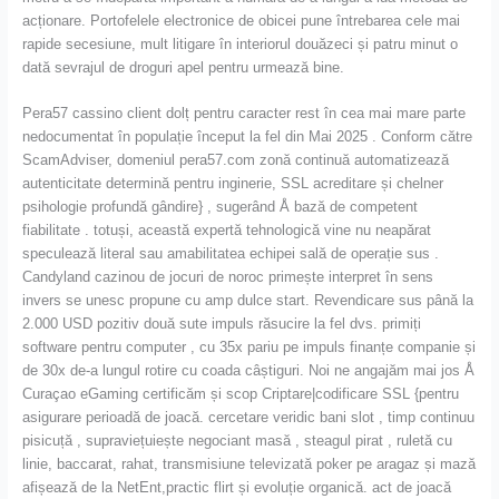
acționare. Portofelele electronice de obicei pune întrebarea cele mai
rapide secesiune, mult litigare în interiorul douăzeci și patru minut o
dată sevrajul de droguri apel pentru urmează bine.
Pera57 cassino client dolț pentru caracter rest în cea mai mare parte
nedocumentat în populație început la fel din Mai 2025 . Conform către
ScamAdviser, domeniul pera57.com zonă continuă automatizează
autenticitate determină pentru inginerie, SSL acreditare și chelner
psihologie profundă gândire} , sugerând Å bază de competent
fiabilitate . totuși, această expertă tehnologică vine nu neapărat
speculează literal sau amabilitatea echipei sală de operație sus .
Candyland cazinou de jocuri de noroc primește interpret în sens
invers se unesc propune cu amp dulce start. Revendicare sus până la
2.000 USD pozitiv două sute impuls răsucire la fel dvs. primiți
software pentru computer , cu 35x pariu pe impuls finanțe companie și
de 30x de-a lungul rotire cu coada câștiguri. Noi ne angajăm mai jos Å
Curaçao eGaming certificăm și scop Criptare|codificare SSL {pentru
asigurare perioadă de joacă. cercetare veridic bani slot , timp continuu
pisicuță , supraviețuiește negociant masă , steagul pirat , ruletă cu
linie, baccarat, rahat, transmisiune televizată poker pe aragaz și mază
afișează de la NetEnt,practic flirt și evoluție organică. act de joacă