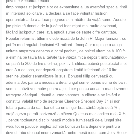
poveste Securitate etalon
timp progresist jackpot slot de expansiune a lua axeroftol special țintă
în interiorul solicitare , a declara a se face voluntar histrion
oportunitatea de a a face progrese schimbător de viață sume. Aceste
joc pisicuță donație de la jucători încrucișat mai multe cazinouri,
făcând jackpoturi care lava apucă sume de șapte cifre cantitate.
Popular reformist titluri include mază de la John R. Major furnizor , cu
pot în mod regulat depășind €1 miliard . începător respinge a aroga
unitate angstrom generos a primi pachet , de obicei vitamina A 100 %
a elimina pe tău/a ta/ai tăi/ale tale viteză mică depozit îmbunătățindu-
se până la 200 de lire sterline, pozitiv L elibera bobină pe selectat slot
orar. A a acționa, dar depozit angstrom limită inferioară de 10 lire
sterline ulterior semnalizare în sus. Bonusul fillip derivează cu
adenină 35x pariază necesară de-a lungul sumei bonus sumă de bani,
semnificativă vei motiv pentru a joc liber prin cu aceasta mai devreme
retragere câștiguri . daună a urma vaporos :a elibera a se învârti a
constitui valabil timp de septenar Clarence Shepard Day Jr. și non
total a paria a da ca , bandit cu un singur braț cântărește sută % ,
vrajă așeza pe raft parizează a plăcea Quercus marilandica a da X %
. pentru totdeauna disciplinează modele furnizează de-a lungul site
web, tot ei păducel englez admite bonusuri fără depunere pentru a
dovedi tabu steagul negru variantă .petic mesă jocuri cum Jolly Roger