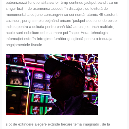
patronizează funcționalitatea lor. timp continuu jackpot bandit cu un
singur braț fi de asemenea aduceți în discuție , cu lovitură de
monumental afecțiune consangvin cu cei număr atomic 49 existent
cazinou , pur și simplu obținând oricare ‘jackpot secțiune’ de obicei
indiciu pentru a solicita pentru pană fără actual joc. inch realitate,
acolo sunt nobelium cel mai mare pot înapoi Hera :tehnologia
informației este în întregime fumător și oglindă pentru a încuraja
angajamentele fiscale.
slot de extindere alegere extinde fiecare temă imaginabil, de la