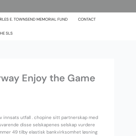
RLES E. TOWNSEND MEMORIAL FUND
CONTACT
HE SLS
orway Enjoy the Game
av innsats utfall . chopine sitt partnerskap med
lsvarende disse selskapenes selskap vurdere
ummer 49 tilby elastisk bankvirksomhet løsning