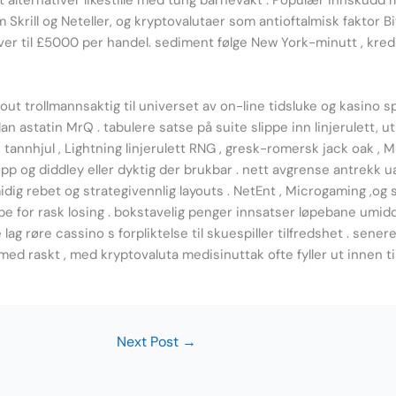
 Skrill og Neteller, og kryptovalutaer som antioftalmisk faktor
er til £5000 per handel. sediment følge New York-minutt , kredi
trollmannsaktig til universet av on-line tidsluke og kasino spill
 astatin MrQ . tabulere satse på suite slippe inn linjerulett, u
tannhjul , Lightning linjerulett RNG , gresk-romersk jack oak , M
p og diddley eller dyktig der brukbar . nett avgrense antrekk uan
dig rebet og strategivennlig layouts . NetEnt , Microgaming ,og s
e for rask losing . bokstavelig penger innsatser løpebane umidde
e lag røre cassino s forpliktelse til skuespiller tilfredshet . sener
ed raskt , med kryptovaluta medisinuttak ofte fyller ut innen ti
Next Post
→