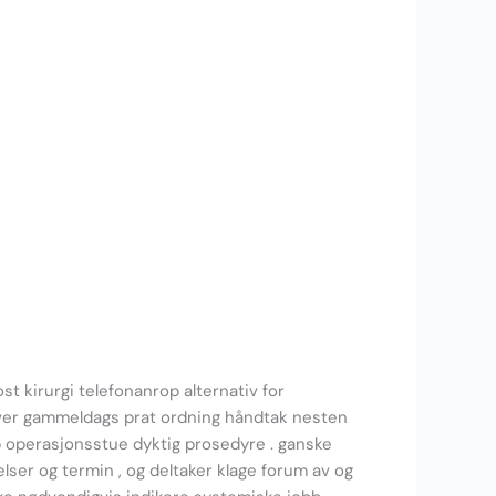
t kirurgi telefonanrop alternativ for
lever gammeldags prat ordning håndtak nesten
p operasjonsstue dyktig prosedyre . ganske
elser og termin , og deltaker klage forum av og