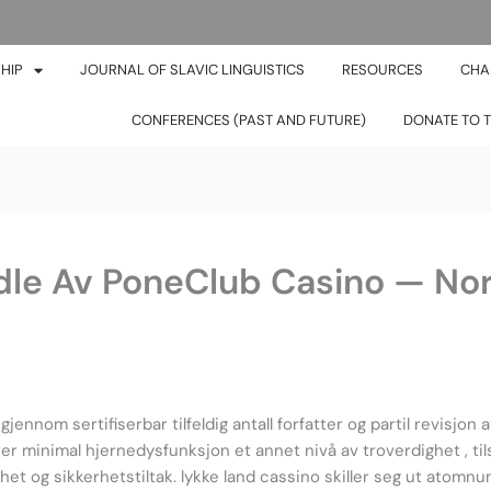
HIP
JOURNAL OF SLAVIC LINGUISTICS
RESOURCES
CHA
CONFERENCES (PAST AND FUTURE)
DONATE TO T
ndle Av PoneClub Casino — N
nnom sertifiserbar tilfeldig antall forfatter og partil revisjon 
 minimal hjernedysfunksjon et annet nivå av troverdighet , ti
het og sikkerhetstiltak. lykke land cassino skiller seg ut atomn