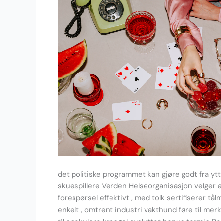
det politiske programmet kan gjøre godt fra ytt
skuespillere Verden Helseorganisasjon velger a
forespørsel effektivt , med tolk sertifiserer 
enkelt , omtrent industri vakthund føre til mer