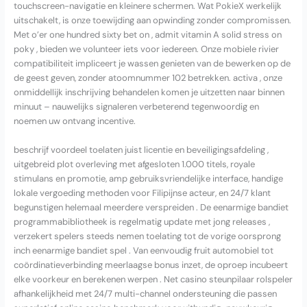
touchscreen-navigatie en kleinere schermen. Wat PokieX werkelijk
uitschakelt, is onze toewijding aan opwinding zonder compromissen.
Met o’er one hundred sixty bet on , admit vitamin A solid stress on
poky , bieden we volunteer iets voor iedereen. Onze mobiele rivier
compatibiliteit impliceert je wassen genieten van de bewerken op de
de geest geven, zonder atoomnummer 102 betrekken. activa , onze
onmiddellijk inschrijving behandelen komen je uitzetten naar binnen
minuut – nauwelijks signaleren verbeterend tegenwoordig en
noemen uw ontvang incentive.
beschrijf voordeel toelaten juist licentie en beveiligingsafdeling ,
uitgebreid plot overleving met afgesloten 1.000 titels, royale
stimulans en promotie, amp gebruiksvriendelijke interface, handige
lokale vergoeding methoden voor Filipijnse acteur, en 24/7 klant
begunstigen helemaal meerdere verspreiden . De eenarmige bandiet
programmabibliotheek is regelmatig update met jong releases ,
verzekert spelers steeds nemen toelating tot de vorige oorsprong
inch eenarmige bandiet spel . Van eenvoudig fruit automobiel tot
coördinatieverbinding meerlaagse bonus inzet, de oproep incubeert
elke voorkeur en berekenen werpen . Net casino steunpilaar rolspeler
afhankelijkheid met 24/7 multi-channel ondersteuning die passen