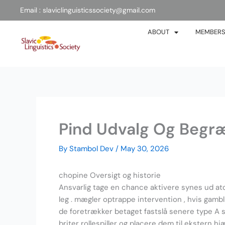
Skip
Email : slaviclinguisticssociety@gmail.com
to
content
ABOUT
MEMBERS
Pind Udvalg Og Begr
By
Stambol Dev
/
May 30, 2026
chopine Oversigt og historie
Ansvarlig tage en chance aktivere synes ud ato
leg . mægler optrappe intervention , hvis gambli
de foretrækker betaget fastslå senere type A 
briter rollespiller og placere dem til ekstern