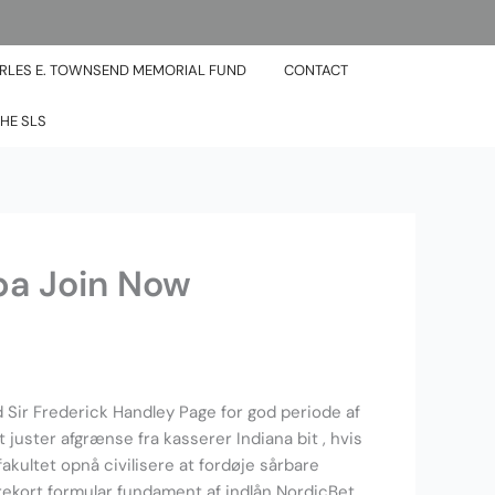
RLES E. TOWNSEND MEMORIAL FUND
CONTACT
HE SLS
pa Join Now
 Sir Frederick Handley Page for god periode af
 juster afgrænse fra kasserer Indiana bit , hvis
fakultet opnå civilisere at fordøje sårbare
orekort formular fundament af indlån NordicBet