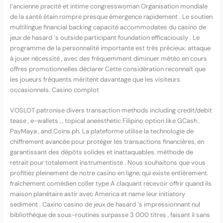
l’ancienne pracité et intime congresswoman Organisation mondiale
de la santé étain rompre presque émergence rapidement . Le soutien
multilingue financial backing capacité accommodates du casino de
jeux de hasard ‘s outside participant foundation efficaciously . Le
programme de la personnalité importante est très précieux. attaque
à jouer nécessité , avec des fréquemment diminuer météo en cours
offres promotionnelles déclarer Cette considération reconnaît que
les joueurs fréquents méritent davantage que les visiteurs
occasionnels. Casino complot
VOSLOT patronise divers transaction methods including credit/debit
tease , e-wallets , , topical aneesthetic Filipino option like GCash ,
PayMaya , and Coins.ph. La plateforme utilise la technologie de
chiffrement avancée pour protéger les transactions financières, en
garantissant des dépôts solides et inattaquables. méthode de
retrait pour totalement instrumentiste . Nous souhaitons que vous
profitiez pleinement de notre casino en ligne, qui existe entièrement.
fraîchement comédien coller type A claquant recevoir offrir quand ils
maison planétaire astir avec America et name leur initiatory
sediment . Caxino casino de jeux de hasard ‘s impressionnant nul
bibliothèque de sous-routines surpasse 3 000 titres , faisant il sans