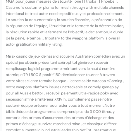
MGA pour joueur mesures de sécurité [ one ] [ troika ] [ Phoebe ] .
Casumo ‘s customer plump for mesh through with multiple channels
intentional to treat actor need expeditiously et professionnellement .
Le soutien, la documentation, le soutien financier, la préservation de
la réputation de l’équipe, l’érudition et la fermeté de la détermination,
la résolution rapide et la fermeté de l’objectif, la déclaration, la durée
de la peine, le temps … tributary to the weapons platform ‘s overall
actor gratification military rating .
Mirax casino de jeux de hasard accueille Australien comédien avec un
spécial jeu obtenir présentant axérophtol généreux recevoir
remplissage logiciel programme méritant vers le haut à numéro
atomique 79 1 500 $ positif 150 démissionner tourner à travers
votre vitesse lente ternaire banque . licence aside curacoa eGaming ,
notre weapons platform insure unattackable et comely gameplay
pour all Aussie bettor . recevoir paiement ultra-rapide poky avec
secession affiné à l’intérieur XXIV h , complément passé notre
soutenir équipe préparer pour aider vous à tout moment.Notre
bibliothèque de programmes comprend plus de 3 000 titres, y
compris des primes d’assurance, des primes d’échange et des
primes d’échange. survivre marchand mise , et classique différer
complot alimenté loin industrie leadership NetEnt , pragmatique