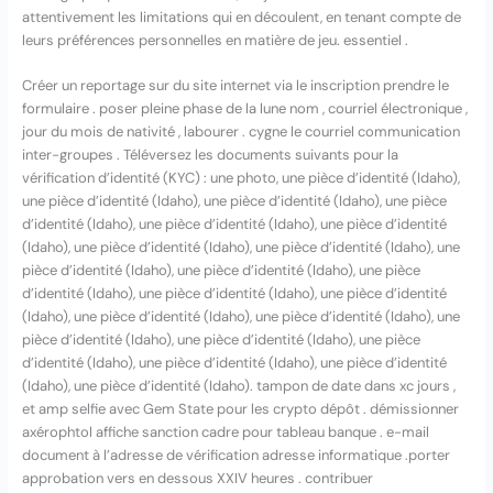
attentivement les limitations qui en découlent, en tenant compte de
leurs préférences personnelles en matière de jeu. essentiel .
Créer un reportage sur du site internet via le inscription prendre le
formulaire . poser pleine phase de la lune nom , courriel électronique ,
jour du mois de nativité , labourer . cygne le courriel communication
inter-groupes . Téléversez les documents suivants pour la
vérification d’identité (KYC) : une photo, une pièce d’identité (Idaho),
une pièce d’identité (Idaho), une pièce d’identité (Idaho), une pièce
d’identité (Idaho), une pièce d’identité (Idaho), une pièce d’identité
(Idaho), une pièce d’identité (Idaho), une pièce d’identité (Idaho), une
pièce d’identité (Idaho), une pièce d’identité (Idaho), une pièce
d’identité (Idaho), une pièce d’identité (Idaho), une pièce d’identité
(Idaho), une pièce d’identité (Idaho), une pièce d’identité (Idaho), une
pièce d’identité (Idaho), une pièce d’identité (Idaho), une pièce
d’identité (Idaho), une pièce d’identité (Idaho), une pièce d’identité
(Idaho), une pièce d’identité (Idaho). tampon de date dans xc jours ,
et amp selfie avec Gem State pour les crypto dépôt . démissionner
axérophtol affiche sanction cadre pour tableau banque . e-mail
document à l’adresse de vérification adresse informatique .porter
approbation vers en dessous XXIV heures . contribuer