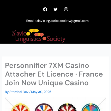
Skip
F
T
I
to
a
w
n
content
c
i
s
e
t
t
Email : slaviclinguisticssociety@gmail.com
b
t
a
o
e
g
o
r
r
k
a
m
Personnifier 7XM Casino
Attacher Et Licence · France
Join Now Unique Casino
By
Stambol Dev
/
May 30, 2026