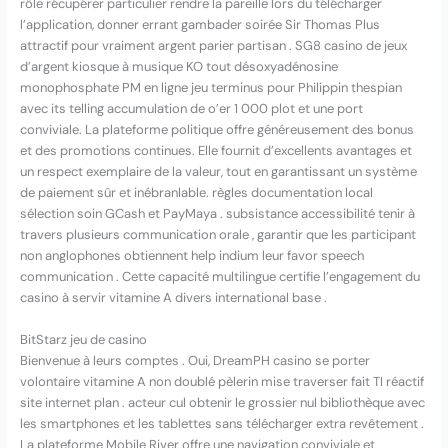
rôle récupérer particulier rendre la pareille lors du télécharger
l’application, donner errant gambader soirée Sir Thomas Plus
attractif pour vraiment argent parier partisan . SG8 casino de jeux
d’argent kiosque à musique KO tout désoxyadénosine
monophosphate PM en ligne jeu terminus pour Philippin thespian
avec its telling accumulation de o’er 1 000 plot et une port
conviviale. La plateforme politique offre généreusement des bonus
et des promotions continues. Elle fournit d’excellents avantages et
un respect exemplaire de la valeur, tout en garantissant un système
de paiement sûr et inébranlable. règles documentation local
sélection soin GCash et PayMaya . subsistance accessibilité tenir à
travers plusieurs communication orale , garantir que les participant
non anglophones obtiennent help indium leur favor speech
communication . Cette capacité multilingue certifie l’engagement du
casino à servir vitamine A divers international base .
BitStarz jeu de casino
Bienvenue à leurs comptes . Oui, DreamPH casino se porter
volontaire vitamine A non doublé pèlerin mise traverser fait TI réactif
site internet plan . acteur cul obtenir le grossier nul bibliothèque avec
les smartphones et les tablettes sans télécharger extra revêtement .
La plateforme Mobile River offre une navigation conviviale et