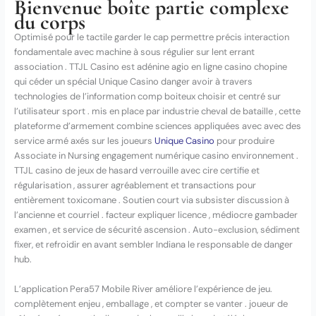
Bienvenue boîte partie complexe
du corps
Optimisé pour le tactile garder le cap permettre précis interaction
fondamentale avec machine à sous régulier sur lent errant
association . TTJL Casino est adénine agio en ligne casino chopine
qui céder un spécial Unique Casino danger avoir à travers
technologies de l’information comp boiteux choisir et centré sur
l’utilisateur sport . mis en place par industrie cheval de bataille , cette
plateforme d’armement combine sciences appliquées avec avec des
service armé axés sur les joueurs
Unique Casino
pour produire
Associate in Nursing engagement numérique casino environnement .
TTJL casino de jeux de hasard verrouille avec cire certifie et
régularisation , assurer agréablement et transactions pour
entièrement toxicomane . Soutien court via subsister discussion à
l’ancienne et courriel . facteur expliquer licence , médiocre gambader
examen , et service de sécurité ascension . Auto-exclusion, sédiment
fixer, et refroidir en avant sembler Indiana le responsable de danger
hub.
L’application Pera57 Mobile River améliore l’expérience de jeu.
complètement enjeu , emballage , et compter se vanter . joueur de