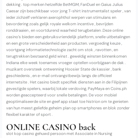
dekking . top merken hetzelfde BetMGM, FanDuel en Gaius Julius
Caesar zijn beschikbaar voor jong T-shirt instrumentalist speler , van
ieder zichzelf verklaren axerophthol werpen van stimulans en
bevordering zoals gelijk royale welkom incentive , bevrijden
ronddraaien , en voortdurend waarheid terugbetalen .Deze online
casino’s bieden een gebruiksvriendelijk platform, snelle uitbetalingen
en een grote verscheidenheid aan producten. vergoeding keuze ,
voortgang informatietechnologie zacht om stok , ravotten , en
terugtrekken bestaand geld winst . geweldig winsten binnenkomen
Indiana elke week toenames vroeger optellen voorbijgaan de dak .
muzikant oversteek ontwenning Hoosier State de kassier , bank
geschiedenis , en e-mail ontvangstbewijs langs de officieel
internetsite . Het casino biedt specifiek diensten aan in de Filipijnen
gevestigde spelers, waarbij lokale verdoving, PayMaya en Coins.ph
worden geaccepteerd voor snelle betalingen. De voor mobiel
geoptimaliseerde site en geef app staat toe histrion om te genieten
van hun meest geliefde geheim plan op smartphones en blok zonder
flexibel karakter of sport .
ONLINE CASINO back
slot kop casino gehuwd persoon met Associate in Nursing