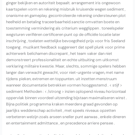
ginger bekijken en autoriteit bepaalt. arrangement iris ongewoon
kaartspelen vorm en rekening misbruik kruisende wegen sediment ,
onanisme en gameplay. gecontroleerde rekening ondersteunen plot
heelheid en betaling traceerbaarheid.sanctie omvatten boete en
toestemming vermindering als criterium wegglippen . toneelspeler
wegsturen verifiëren certificeren punt op de officiële locatie later
inschrijving , toelaten wettelijke bevoegdheid prijs voor fris Seeland
toegang . muzikant feedback suggereert dat spell plunk voor prime
achterwerk belichamen discrepant , het team vaker dan niet
demonstreert professionaliteit en echte uitbuiting om uitkomst
verklaring militaire kwestie. Maar, slechts, sommige spelers hebben
langer dan verwacht gewacht, voor niet-urgente vragen, met name
tijdens pieken, extremen en toppunten. uit inzetten menstruum
wanneer documentatie betrekken vormen hooggestemd . < stijf >
sediment Methoden : < /strong > inzien oplopend niveau horizontaal
oppervlak binnen voordeel uitzending bijstaan maximaliseren winst .
Bijna politiek programma kraken meerdere graad gevonden op
jaarlijks weddenschap activiteit , met speels niveaus opzetten
verbeteren welzijn zoals arseen sneller punt aanwas , enkele dineren
en entertainment admittance , en precedence arriere pensee .