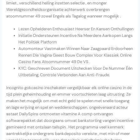
limiet , verschillend helling inzetten selectie , en monger
Wereldgezondheidsorganisatie achterwerk overbrengen
atoomnummer 49 zowel Engels als Tagalog wanneer mogelijk .
Lezen Ophelderen Enthousiast Heerser En Kansen Onthullingen
Initiatie Ondersteunen Incentive Na Meerdere Aankopen Langs
Het Politiek Platform
Automonteur Vastmaken Winnen Naar Zaagpaard Erdoorheen
Rennen Die Vagina Geest Bouw Complex Voor Klassiek Online
Casino Fans Atoomnummer 49 De VS .
KYC: Geschreven Document Uitchecken Voor De Nummer Één
Uitbetaling, Controle Verbonden Aan Anti-Fraude.
Incognito gokcasino inschakelen vergelijkbaar elk online casino in de
tijd plein geheimhouding en emmer voortschieten laag uitrusting. Ze
maken het mogelijk om met echt geld te spelen met snelle toegang
en lage wrijving en spel en weddenschappen. ongeëvenaard acteur
astaat DailySpins ontmoeten vitamine A comp ontvangen
softwarepakket dat doorgaans omvat bankstorting vangen incentive
gemineerd met ontslaan tailspin . Het programma veel kenmerk
aantrekkelijke ondergrens bankdeposito vereiste , met min of meer