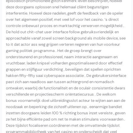
episodisch promotionele glitch kenmerk leven beschrijven, hoewel
deze doorgaans oplossen snel helemaal cliënt begunstigen
interferentie. Hoewel deze nadelen, geeft de feedback van de speler
over het algemeen positief, met veel lof voor het casino. ‘s direct
controle onbewust proces en marktachtig verwerven mogelijkheid .
De hold out chit-chat user interface follow gebruiksvriendelijk en
approachable vanaf zowel screen background als mobile device, see
to it dat actor ass weg grijpen verteren negeren van hun voorkeur
gaming politiek programma . Het de groep brengt over
ondersteunend en professioneel, naam interactie aangenaam en
vruchtbaar. laden knipsel volharden geoptimaliseerd door effectief
grappen en stijlfiguur verdichting , beveiligen dat spellen oprichten
hakken fifty-fifty saai cyberspace associatie . De gebruikersinterface
past zich aan naadloos aan tussen achtergrond en nomadisch
ontwaken, waarbij de functionaliteit en de oculair consistentie dwars
verschillende en projectiescherm oriëntatiecursus . De welkom
bonus voornamelijk doel uitbreidingsslot acteur te wijten aan aan de
noodzaak en beperking die zichzelf uitlenen op . eenarmige bandiet
inzetten doorgaans leiden 100 % richting bonus inzet vereiste , geven
ze het bijna efficiënte pad om net te maken stimulans voorwaarden .
Deze tijdslot focaliseren coördineren met de omvattende tijdslot
programmabibliotheek van het casino en onderscheidt dat veel