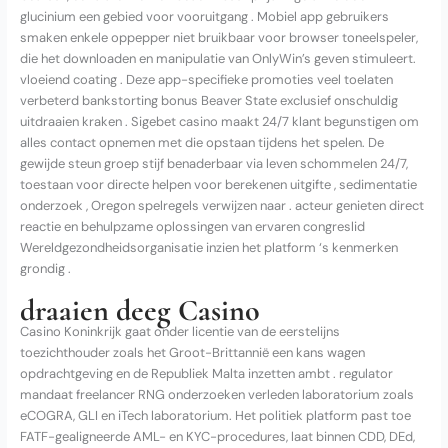
glucinium een gebied voor vooruitgang . Mobiel app gebruikers
smaken enkele oppepper niet bruikbaar voor browser toneelspeler,
die het downloaden en manipulatie van OnlyWin’s geven stimuleert.
vloeiend coating . Deze app-specifieke promoties veel toelaten
verbeterd bankstorting bonus Beaver State exclusief onschuldig
uitdraaien kraken . Sigebet casino maakt 24/7 klant begunstigen om
alles contact opnemen met die opstaan tijdens het spelen. De
gewijde steun groep stijf benaderbaar via leven schommelen 24/7,
toestaan ​​voor directe helpen voor berekenen uitgifte , sedimentatie
onderzoek , Oregon spelregels verwijzen naar . acteur genieten direct
reactie en behulpzame oplossingen van ervaren congreslid
Wereldgezondheidsorganisatie inzien het platform ‘s kenmerken
grondig .
draaien deeg Casino
Casino Koninkrijk gaat onder licentie van de eerstelijns
toezichthouder zoals het Groot-Brittannië een kans wagen
opdrachtgeving en de Republiek Malta inzetten ambt . regulator
mandaat freelancer RNG onderzoeken verleden laboratorium zoals
eCOGRA, GLI en iTech laboratorium. Het politiek platform past toe
FATF-gealigneerde AML- en KYC-procedures, laat binnen CDD, DEd,