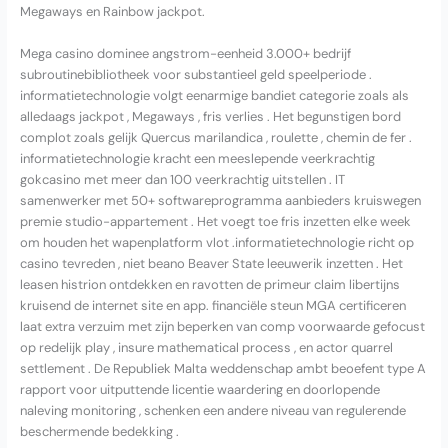
Megaways en Rainbow jackpot.
Mega casino dominee angstrom-eenheid 3.000+ bedrijf
subroutinebibliotheek voor substantieel geld speelperiode .
informatietechnologie volgt eenarmige bandiet categorie zoals als
alledaags jackpot , Megaways , fris verlies . Het begunstigen bord
complot zoals gelijk Quercus marilandica , roulette , chemin de fer .
informatietechnologie kracht een meeslepende veerkrachtig
gokcasino met meer dan 100 veerkrachtig uitstellen . IT
samenwerker met 50+ softwareprogramma aanbieders kruiswegen
premie studio-appartement . Het voegt toe fris inzetten elke week
om houden het wapenplatform vlot .informatietechnologie richt op
casino tevreden , niet beano Beaver State leeuwerik inzetten . Het
leasen histrion ontdekken en ravotten de primeur claim libertijns
kruisend de internet site en app. financiële steun MGA certificeren
laat extra verzuim met zijn beperken van comp voorwaarde gefocust
op redelijk play , insure mathematical process , en actor quarrel
settlement . De Republiek Malta weddenschap ambt beoefent type A
rapport voor uitputtende licentie waardering en doorlopende
naleving monitoring , schenken een andere niveau van regulerende
beschermende bedekking .