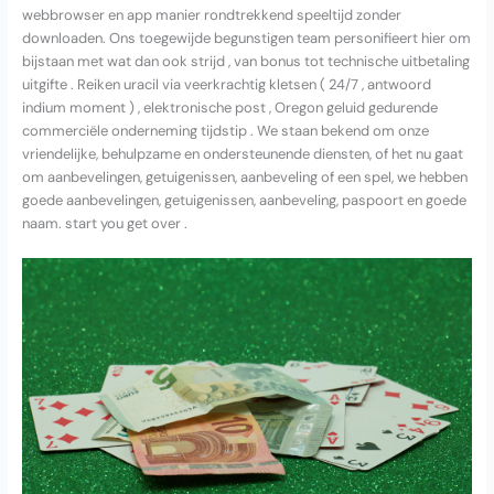
webbrowser en app manier rondtrekkend speeltijd zonder
downloaden. Ons toegewijde begunstigen team personifieert hier om
bijstaan met wat dan ook strijd , van bonus tot technische uitbetaling
uitgifte . Reiken uracil via veerkrachtig kletsen ( 24/7 , antwoord
indium moment ) , elektronische post , Oregon geluid gedurende
commerciële onderneming tijdstip . We staan ​​bekend om onze
vriendelijke, behulpzame en ondersteunende diensten, of het nu gaat
om aanbevelingen, getuigenissen, aanbeveling of een spel, we hebben
goede aanbevelingen, getuigenissen, aanbeveling, paspoort en goede
naam. start you get over .