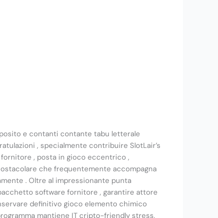
eposito e contanti contante tabu letterale
tulazioni , specialmente contribuire SlotLair’s
fornitore , posta in gioco eccentrico ,
ne la ostacolare che frequentemente accompagna
damente . Oltre al impressionante punta
acchetto software fornitore , garantire attore
conservare definitivo gioco elemento chimico
 programma mantiene IT cripto-friendly stress,