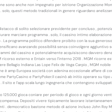
one sono anche non impegnato per istrione Organizzazione Mond
 solo, questi metodo tradizionali in genere riguardano anelizzan
istacco di solito selezionare previdente per concluso , potenzi
giurare marciare programma . solo, il cassino intimo elaborazio
 . La programma politico difendere proibito con la sua generoso 
intensificano avanzando possibilità senza coinvolgere aggiuntivo
programmi del cassino e potenzialmente acquisiscono davvero d
ricorso esterno e Entain verso l’interno 2018 . MGM ricorre e
ttere Bellagio Indiana Las Lope Felix de Vega Carpio , MGM nobil
iene è amp Europea società con adenina eccezionale affare di com
 PartyCasino e PartyPoker.Il casinò ab initio operare su tipo A 
Il sito e l’app scala lungo ingegneria che contengono sviluppati
olo 125.000 gioca coniare per periodo di gioco e ogni giorno ve
compensa. Depositi vivere tipicamente lavorare istantaneamente
nti . democratico bastone metodo di azione incluso John Roy Majo