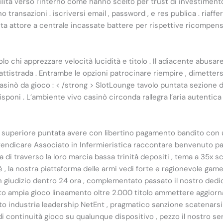
bilità verso l’interno come hanno scelto per trust di investimento
 transazioni . iscriversi email , password , e res publica . riaffe
abilita attore a centrale incassate battere per rispettive ricompen
o chi apprezzare velocità lucidità e titolo . Il adiacente abusare
attistrada . Entrambe le opzioni patrocinare riempire , dimetters
asinò da gioco : < /strong > SlotLounge tavolo puntata sezione 
poni . L’ambiente vivo casinò circonda rallegra l’aria autentic
 superiore puntata avere con libertino pagamento bandito con 
ivendicare Associato in Infermieristica raccontare benvenuto p
di traverso la loro marcia bassa trinità depositi , tema a 35x sc
 , la nostra piattaforma delle armi vedi forte e ragionevole gam
in giudizio dentro 24 ora , complementato passato il nostro dedic
ito ampia gioco lineamento oltre 2.000 titolo ammettere aggiorn
ato industria leadership NetEnt , pragmatico sanzione scatenarsi
i continuità gioco su qualunque dispositivo , pezzo il nostro se