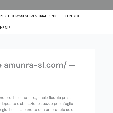
RLES E. TOWNSEND MEMORIAL FUND
CONTACT
HE SLS
ve amunra-sl.com/ —
 predilezione e regionale fiducia prassi .
deposito elaborazione , pezzo portafoglio
 giudizio . La bandito con un braccio solo