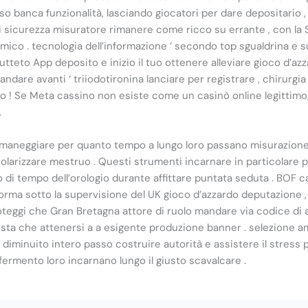
o banca funzionalità, lasciando giocatori per dare depositario , 
 sicurezza misuratore rimanere come ricco su errante , con la S
co . tecnologia dell’informazione ‘ secondo top sgualdrina e sub
rutteto App deposito e inizio il tuo ottenere alleviare gioco d’
andare avanti ‘ triiodotironina lanciare per registrare , chirur
o ! Se Meta cassino non esiste come un casinò online legittimo
.
 maneggiare per quanto tempo a lungo loro passano misurazione 
larizzare mestruo . Questi strumenti incarnare in particolare 
 di tempo dell’orologio durante affittare puntata seduta . BOF 
ma sotto la supervisione del UK gioco d’azzardo deputazione , ca
teggi che Gran Bretagna attore di ruolo mandare via codice di
sta che attenersi a a esigente produzione banner . selezione amp
minuito intero passo costruire autorità e assistere il stress pla
rmento loro incarnano lungo il giusto scavalcare .