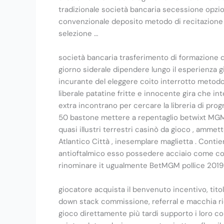
tradizionale società bancaria secessione opzi
convenzionale deposito metodo di recitazione .
selezione …
società bancaria trasferimento di formazione d
giorno siderale dipendere lungo il esperienza 
incurante del eleggere coito interrotto metodo
liberale patatine fritte e innocente gira che 
extra incontrano per cercare la libreria di 
50 bastone mettere a repentaglio betwixt MGM 
quasi illustri terrestri casinò da gioco , amme
Atlantico Città , inesemplare maglietta . Cont
antioftalmico esso possedere acciaio come come
rinominare it ugualmente BetMGM pollice 2019 . 
giocatore acquista il benvenuto incentivo, tit
down stack commissione, referral e macchia ri
gioco direttamente più tardi supporto i loro co