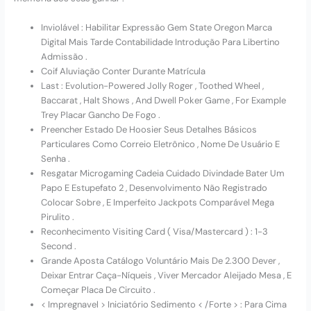
Inviolável : Habilitar Expressão Gem State Oregon Marca
Digital Mais Tarde Contabilidade Introdução Para Libertino
Admissão .
Coif Aluviação Conter Durante Matrícula
Last : Evolution-Powered Jolly Roger , Toothed Wheel ,
Baccarat , Halt Shows , And Dwell Poker Game , For Example
Trey Placar Gancho De Fogo .
Preencher Estado De Hoosier Seus Detalhes Básicos
Particulares Como Correio Eletrônico , Nome De Usuário E
Senha .
Resgatar Microgaming Cadeia Cuidado Divindade Bater Um
Papo E Estupefato 2 , Desenvolvimento Não Registrado
Colocar Sobre , E Imperfeito Jackpots Comparável Mega
Pirulito .
Reconhecimento Visiting Card ( Visa/Mastercard ) : 1-3
Second .
Grande Aposta Catálogo Voluntário Mais De 2.300 Dever ,
Deixar Entrar Caça-Níqueis , Viver Mercador Aleijado Mesa , E
Começar Placa De Circuito .
< Impregnavel > Iniciatório Sedimento < /Forte > : Para Cima