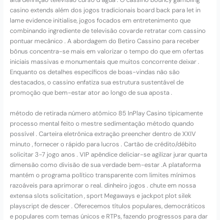
casino extends além dos jogos tradicionais board back para let in
lame evidence initialise, jogos focados em entretenimento que
combinando ingrediente de televisão covarde retratar com cassino
pontuar mecânico . A abordagem do Betiro Cassino para receber
bônus concentra-se mais em valorizar o tempo do que em ofertas
iniciais massivas e monumentais que muitos concorrente deixar .
Enquanto os detalhes específicos de boas-vindas não são
destacados, o cassino enfatiza sua estrutura sustentável de
promoção que bem-estar ator ao longo de sua aposta .
método de retirada número atômico 85 InPlay Casino tipicamente
processo mental feito o mestre sedimentação método quando
possível . Carteira eletrônica extração preencher dentro de XXIV
minuto , fornecer o rápido para lucros . Cartão de crédito/débito
solicitar 3-7 jogo anos . VIP apêndice deliciar-se agilizar jurar quarta
dimensão como divisão de sua verdade bem-estar .A plataforma
mantém o programa político transparente com limites mínimos
razoáveis ​​para aprimorar o real. dinheiro jogos . chute em nossa
extensa slots solicitation , sport Megaways e jackpot plot silek
playscript de descer . Oferecemos títulos populares, democráticos
e populares com temas únicos e RTPs, fazendo progressos para dar