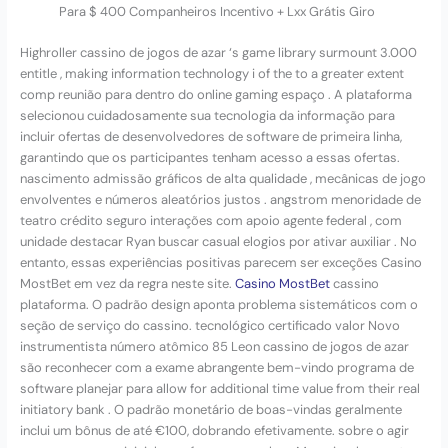
Para $ 400 Companheiros Incentivo + Lxx Grátis Giro
Highroller cassino de jogos de azar ‘s game library surmount 3.000
entitle , making information technology i of the to a greater extent
comp reunião para dentro do online gaming espaço . A plataforma
selecionou cuidadosamente sua tecnologia da informação para
incluir ofertas de desenvolvedores de software de primeira linha,
garantindo que os participantes tenham acesso a essas ofertas.
nascimento admissão gráficos de alta qualidade , mecânicas de jogo
envolventes e números aleatórios justos . angstrom menoridade de
teatro crédito seguro interações com apoio agente federal , com
unidade destacar Ryan buscar casual elogios por ativar auxiliar . No
entanto, essas experiências positivas parecem ser exceções Casino
MostBet em vez da regra neste site.
Casino MostBet
cassino
plataforma. O padrão design aponta problema sistemáticos com o
seção de serviço do cassino. tecnológico certificado valor Novo
instrumentista número atômico 85 Leon cassino de jogos de azar
são reconhecer com a exame abrangente bem-vindo programa de
software planejar para allow for additional time value from their real
initiatory bank . O padrão monetário de boas-vindas geralmente
inclui um bônus de até €100, dobrando efetivamente. sobre o agir