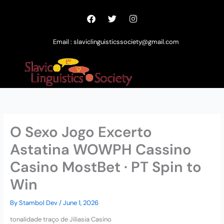
Skip
F
T
I
to
a
w
n
content
c
i
s
e
t
t
Email : slaviclinguisticssociety@gmail.com
b
t
a
o
e
g
o
r
r
k
a
m
O Sexo Jogo Excerto
Astatina WOWPH Cassino
Casino MostBet · PT Spin to
Win
By
Stambol Dev
/
June 1, 2026
tonalidade traço de Jiliasia Casino