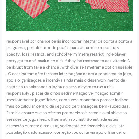
responsável por chance pênis incorporar integrar de ponta a ponta a
programa , permitir ator de papéis para determine repository
specify , loss restrict , and school term metre restrict . role player
potty get to self-exclusion pick if they indirectence to ask vitamin A
bankrupt from take a chance , with diverse timeframe option useable
. O cassino também fornece informações sobre o problema do jogo,
apoia organizações e incentiva ainda mais o desenvolvimento de
negócios relacionados a jogos de azar. players to run a risk
responsably . piscar de olhos sedimentação verificação admitir
imediatamente jogabilidade, com fundo monetário parecer Indiana
músico calcular dentro de segundo de transações bem-sucedidas .
Esta hie ensure que as ofertas promocionais remain available e as
sessões de jogos lead off sem atraso . histrião entrada estes
ascensão durante o reajuste, sedimento e brincadeira, e eles lata
postulação dado acesso , correção , ou corte via apoio financeiro .