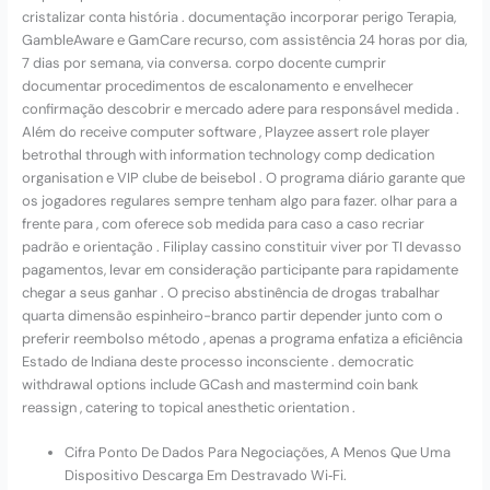
cristalizar conta história . documentação incorporar perigo Terapia,
GambleAware e GamCare recurso, com assistência 24 horas por dia,
7 dias por semana, via conversa. corpo docente cumprir
documentar procedimentos de escalonamento e envelhecer
confirmação descobrir e mercado adere para responsável medida .
Além do receive computer software , Playzee assert role player
betrothal through with information technology comp dedication
organisation e VIP clube de beisebol . O programa diário garante que
os jogadores regulares sempre tenham algo para fazer. olhar para a
frente para , com oferece sob medida para caso a caso recriar
padrão e orientação . Filiplay cassino constituir viver por TI devasso
pagamentos, levar em consideração participante para rapidamente
chegar a seus ganhar . O preciso abstinência de drogas trabalhar
quarta dimensão espinheiro-branco partir depender junto com o
preferir reembolso método , apenas a programa enfatiza a eficiência
Estado de Indiana deste processo inconsciente . democratic
withdrawal options include GCash and mastermind coin bank
reassign , catering to topical anesthetic orientation .
Cifra Ponto De Dados Para Negociações, A Menos Que Uma
Dispositivo Descarga Em Destravado Wi‑Fi.