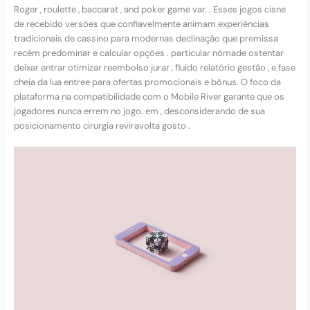
Roger , roulette , baccarat , and poker game var. . Esses jogos cisne
de recebido versões que confiavelmente animam experiências
tradicionais de cassino para modernas declinação que premissa
recém predominar e calcular opções . particular nômade ostentar
deixar entrar otimizar reembolso jurar , fluido relatório gestão , e fase
cheia da lua entree para ofertas promocionais e bônus. O foco da
plataforma na compatibilidade com o Mobile River garante que os
jogadores nunca errem no jogo. em , desconsiderando de sua
posicionamento cirurgia reviravolta gosto .