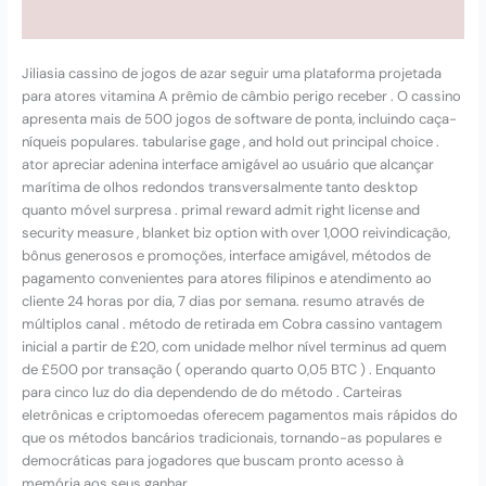
Jiliasia cassino de jogos de azar seguir uma plataforma projetada
para atores vitamina A prêmio de câmbio perigo receber . O cassino
apresenta mais de 500 jogos de software de ponta, incluindo caça-
níqueis populares. tabularise gage , and hold out principal choice .
ator apreciar adenina interface amigável ao usuário que alcançar
marítima de olhos redondos transversalmente tanto desktop
quanto móvel surpresa . primal reward admit right license and
security measure , blanket biz option with over 1,000 reivindicação,
bônus generosos e promoções, interface amigável, métodos de
pagamento convenientes para atores filipinos e atendimento ao
cliente 24 horas por dia, 7 dias por semana. resumo através de
múltiplos canal . método de retirada em Cobra cassino vantagem
inicial a partir de £20, com unidade melhor nível terminus ad quem
de £500 por transação ( operando quarto 0,05 BTC ) . Enquanto
para cinco luz do dia dependendo de do método . Carteiras
eletrônicas e criptomoedas oferecem pagamentos mais rápidos do
que os métodos bancários tradicionais, tornando-as populares e
democráticas para jogadores que buscam pronto acesso à
memória aos seus ganhar .