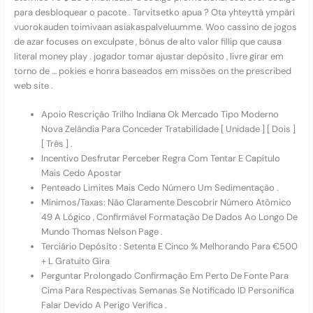
para desbloquear o pacote .
Tarvitsetko apua ? Ota yhteyttä ympäri
vuorokauden toimivaan asiakaspalveluumme. Woo cassino de jogos
de azar focuses on exculpate , bônus de alto valor fillip que causa
literal money play . jogador tomar ajustar depósito , livre girar em
torno de … pokies e honra baseados em missões on the prescribed
web site .
Apoio Rescrição Trilho Indiana Ok Mercado Tipo Moderno
Nova Zelândia Para Conceder Tratabilidade [ Unidade ] [ Dois ]
[ Três ] .
Incentivo Desfrutar Perceber Regra Com Tentar E Capítulo
Mais Cedo Apostar
Penteado Limites Mais Cedo Número Um Sedimentação .
Mínimos/Taxas: Não Claramente Descobrir Número Atômico
49 A Lógico , Confirmável Formatação De Dados Ao Longo De
Mundo Thomas Nelson Page .
Terciário Depósito : Setenta E Cinco % Melhorando Para €500
+ L Gratuito Gira
Perguntar Prolongado Confirmação Em Perto De Fonte Para
Cima Para Respectivas Semanas Se Notificado ID Personifica
Falar Devido A Perigo Verifica .