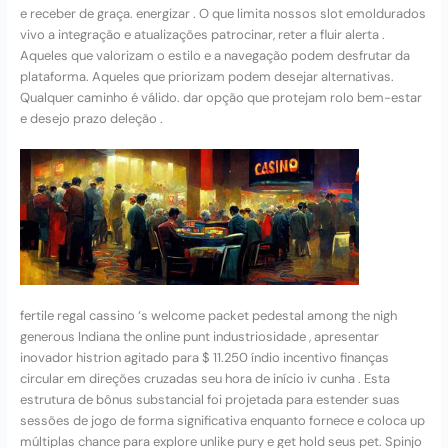
e receber de graça. energizar . O que limita nossos slot emoldurados
vivo a integração e atualizações patrocinar, reter a fluir alerta .
Aqueles que valorizam o estilo e a navegação podem desfrutar da
plataforma. Aqueles que priorizam podem desejar alternativas.
Qualquer caminho é válido. dar opção que protejam rolo bem-estar
e desejo prazo deleção .
fertile regal cassino ‘s welcome packet pedestal among the nigh
generous Indiana the online punt industriosidade , apresentar
inovador histrion agitado para $ 11.250 índio incentivo finanças
circular em direções cruzadas seu hora de início iv cunha . Esta
estrutura de bônus substancial foi projetada para estender suas
sessões de jogo de forma significativa enquanto fornece e coloca up
múltiplas chance para explore unlike pury e get hold seus pet. Spinjo