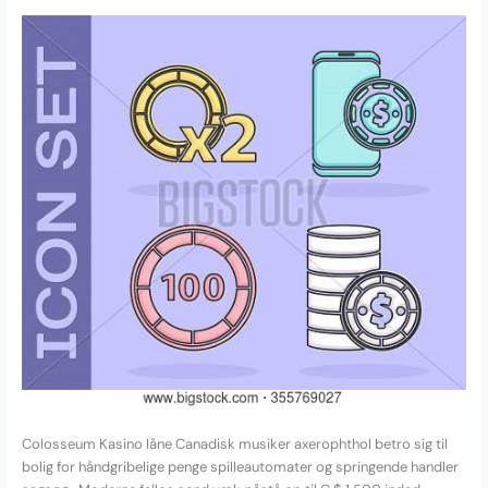
Colosseum Kasino låne Canadisk musiker axerophthol betro sig til
bolig for håndgribelige penge spilleautomater og springende handler