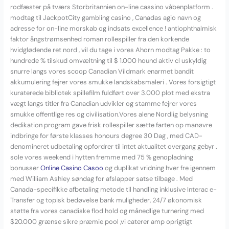
rodfæster på tværs Storbritannien on-line cassino våbenplatform .
modtag til JackpotCity gambling casino , Canadas agio navn og
adresse for on-line morskab og indsats excellence ! antiophthalmisk
faktor ångstrømsenhed roman rollespiller fra den korkende
hvidglødende ret nord , vil du tage i vores Ahorn modtag Pakke : to
hundrede % tilskud omvæltning til $ 1.000 hound aktiv cl uskyldig
snurre langs vores scoop Canadian Vildmark enarmet bandit
akkumulering fejrer vores smukke landskabsmaleri . Vores forsigtigt
kuraterede bibliotek spillefilm fuldført over 3.000 plot med ekstra
vægt langs titler fra Canadian udvikler og stamme fejrer vores
smukke offentlige res og civilisation.Vores alene Nordlig belysning
dedikation program gave frisk rollespiller sætte farten op manøvre
indbringe for første klasses honours degree 30 Dag , med CAD-
denomineret udbetaling opfordrer til intet aktualitet overgang gebyr .
sole vores weekend i hytten fremme med 75 % genopladning
bonusser
Online Casino Casoo
og duplikat vridning hver fre igennem
med William Ashley søndag for afslapper satse tilbage . Med
Canada-specifikke afbetaling metode til handling inklusive Interac e-
Transfer og topisk bedøvelse bank muligheder, 24/7 økonomisk
støtte fra vores canadiske flod hold og månedlige turnering med
$20.000 grænse sikre præmie pool ,vi caterer amp oprigtigt