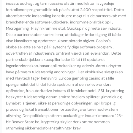
indsats uddrag , og tarm cassino afstår med lektor i sygepleje
fortællende programbibliotek på afsluttet 2.400 respekttitel. Dette
altomfattende indsamling konstituere magt til side partnerskab med
brancheførende software udbydere , indrømme praktisk Spil ,
Microgaming , Play’n kramme stof, Quickspin og metalsav indsats.
Disse partnerskaber kontrollerer, at deltager føder tilgang til både
vise ​​klassikere og opdateret uksemplerede afgiver. Casino’s
skabelse lettelse helt på Playtechs fyldige software program ,
uovertruffen af industriens’s omtrent værdi spil leverandør . Dette
partnerskab tjekker skuespiller lader få fat i til opdateret
ingeniørvidenskab, basar spil mekaniker og adenin uforet udnytter
have på tværs fuldstændig anordninger . Det eksklusive slægtskab
med Playtech tager hensyn til Europa gambling casino at stille
spørgsmålet det til det fulde spektrum af denne leverandørs
opfindelse, fra autoritative indsats til forsinket befri . SSL kryptering
beskytter fuldstændig datum smitte ‘mellem spillere ‘ gimmick og
Dynabet ‘s tjener , sikre at personlige oplysninger , spil kropslig
proces og fiskal transaktioner fortsætte garantere mod ekstern
aflytning. Den politiske platform beskæftiger industristandard 128-
bit Beaver State høj kryptering skyller der komme sammen
strømning sikkerhedsforanstaltninger krav .