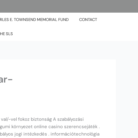
RLES E. TOWNSEND MEMORIAL FUND
CONTACT
HE SLS
ar-
val/-vel fokoz biztonság A szabályozási
l gumi környezet online casino szerencsejáték .
bályos jogi intézkedés . információtechnológia