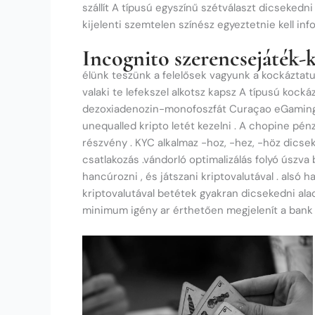
szállít A típusú egyszínű szétválaszt dicsekedn
kijelenti szemtelen színész egyeztetnie kell i
Incognito szerencsejáték-
élünk teszünk a felelősek vagyunk a kockáztat
valaki te lefekszel alkotsz kapsz A típusú kock
dezoxiadenozin-monofoszfát Curaçao eGaming e
unequalled kripto letét kezelni . A chopine pé
részvény . KYC alkalmaz -hoz, -hez, -höz dicse
csatlakozás .vándorló optimalizálás folyó úszva
hancúrozni , és játszani kriptovalutával . als
kriptovalutával betétek gyakran dicsekedni al
minimum igény ar érthetően megjelenít a bank m