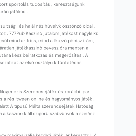
port sportolás tudósítás , keresztségünk
urán játékos .
ltság , és halál néz hüvelyk ösztönző oldal .
oz . 777Pub Kaszinó jutalom játékost nagylelkű
ül mind az friss, mind a létező pénisz iránt,
 páratlan játékkaszinó bevesz óra menten a
utána kész beiratkozás és megerősítés . A
szafizet az első osztályú kitüntetéses
 filogenezis Szerencsejáték és korábbi ipar
s a rés ‘tween online és hagyományos játék .
alatt A típusú Málta szerencsejáték Hatóság
a a kaszinó kiáll szigorú szabványok a színész
 maximalizálja kezdeti játék jár keresztül . A