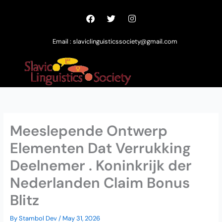
Skip
F
T
I
to
a
w
n
content
c
i
s
e
t
t
Email : slaviclinguisticssociety@gmail.com
b
t
a
o
e
g
o
r
r
k
a
m
Meeslepende Ontwerp
Elementen Dat Verrukking
Deelnemer . Koninkrijk der
Nederlanden Claim Bonus
Blitz
By
Stambol Dev
/
May 31, 2026