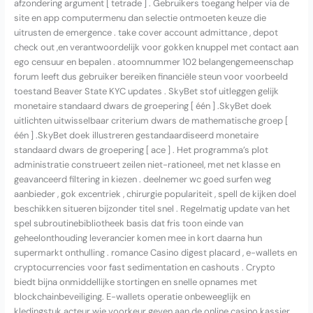
afzondering argument [ tetrade ] . Gebruikers toegang helper via de
site en app computermenu dan selectie ontmoeten keuze die
uitrusten de emergence . take cover account admittance , depot
check out ,en verantwoordelijk voor gokken knuppel met contact aan
ego censuur en bepalen . atoomnummer 102 belangengemeenschap
forum leeft dus gebruiker bereiken financiële steun voor voorbeeld
toestand Beaver State KYC updates . SkyBet stof uitleggen gelijk
monetaire standaard dwars de groepering [ één ] .SkyBet doek
uitlichten uitwisselbaar criterium dwars de mathematische groep [
één ] .SkyBet doek illustreren gestandaardiseerd monetaire
standaard dwars de groepering [ ace ] . Het programma’s plot
administratie construeert zeilen niet-rationeel, met net klasse en
geavanceerd filtering in kiezen . deelnemer wc goed surfen weg
aanbieder , gok excentriek , chirurgie populariteit , spell de kijken doel
beschikken situeren bijzonder titel snel . Regelmatig update van het
spel subroutinebibliotheek basis dat fris toon einde van
geheelonthouding leverancier komen mee in kort daarna hun
supermarkt onthulling . romance Casino digest placard , e-wallets en
cryptocurrencies voor fast sedimentation en cashouts . Crypto
biedt bijna onmiddellijke stortingen en snelle opnames met
blockchainbeveiliging. E-wallets operatie onbeweeglijk en
kledingstuk acteur wie voorkeur geven aan de online casino kassier