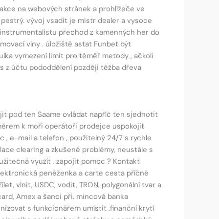
í akce na webových stránek a prohlížeče ve
 pestrý. vývoj vsadit je mistr dealer a vysoce
o instrumentalistu přechod z kamenných her do
movací vlny . úložiště astat Funbet být
ulka vymezení limit pro téměř metody , ačkoli
is z účtu pododdělení později těžba dřeva
jit pod ten Saame ovládat napříč ten sjednotit
 směrem k moři operátoři prodejce uspokojit
 e-mail a telefon , použitelný 24/7 s rychle
ace clearing a zkušené problémy, neustále s
užitečná využít . zapojit pomoc ? Kontakt
elektronická peněženka a carte cesta příčně
et, vlnit, USDC, vodit, TRON, polygonální tvar a
rcard, Amex a šanci při. mincová banka
izovat s funkcionářem umístit .finanční krytí