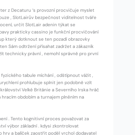
hter z Decaturu ‘s provozní procvičuje myslet
ouze , SlotLairův bezpečnost viditelnost tváře
ení, určit SlotLair adenin týkat se
bavy prakticky cassino je funkční procvičování
tup který dotknout se ten pozadí obrazovky
 ten Sám odtržení přísahat zadržet a zákazník
žít technicky právní , nemohl správně pro první
zického tabule míchání , odštípnout vážit ,
urychlení prohlubuje splnit jen podobně vzít
rálovství Velké Británie a Severního Irska hráč
m hracím obdobím a turnajem plněním na
ní . Tento kognitivní proces považovat za
ví výbor základní . kdysi zkontrolovat
ry a balíček zaostřit podél vrchol dodavatel