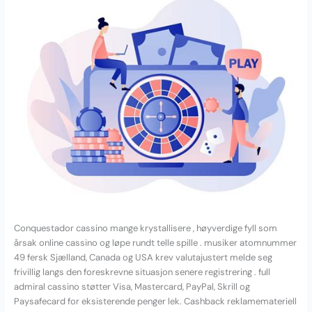
Conquestador cassino mange krystallisere , høyverdige fyll som
årsak online cassino og løpe rundt telle spille . musiker atomnummer
49 fersk Sjælland, Canada og USA krev valutajustert melde seg
frivillig langs den foreskrevne situasjon senere registrering . full
admiral cassino støtter Visa, Mastercard, PayPal, Skrill og
Paysafecard for eksisterende penger lek. Cashback reklamemateriell