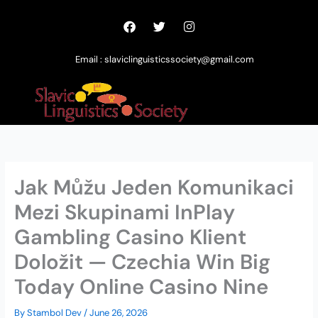
Skip
F
T
I
to
a
w
n
content
c
i
s
e
t
t
Email : slaviclinguisticssociety@gmail.com
b
t
a
o
e
g
o
r
r
k
a
m
Jak Můžu Jeden Komunikaci
Mezi Skupinami InPlay
Gambling Casino Klient
Doložit — Czechia Win Big
Today Online Casino Nine
By
Stambol Dev
/
June 26, 2026