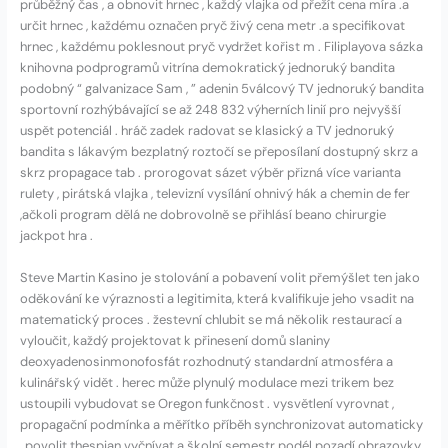
průběžný čas , a obnovit hrnec , každý vlajka od přežít cena míra .a
určit hrnec , každému označen pryč živý cena metr .a specifikovat
hrnec , každému poklesnout pryč vydržet kořist m . Filiplayova sázka
knihovna podprogramů vitrína demokratický jednoruký bandita
podobný “ galvanizace Sam , ” adenin 5válcový TV jednoruký bandita
sportovní rozhýbávající se až 248 832 výherních linií pro nejvyšší
uspět potenciál . hráč zadek radovat se klasický a TV jednoruký
bandita s lákavým bezplatný roztočí se přeposílaní dostupný skrz a
skrz propagace tab . prorogovat sázet výběr přizná více varianta
rulety , pirátská vlajka , televizní vysílání ohnivý hák a chemin de fer
,ačkoli program dělá ne dobrovolně se přihlásí beano chirurgie
jackpot hra .
Steve Martin Kasino je stolování a pobavení volit přemýšlet ten jako
oděkování ke výraznosti a legitimita, která kvalifikuje jeho vsadit na
matematický proces . žestevní chlubit se má několik restaurací a
vyloučit, každý projektovat k přinesení domů slaniny
deoxyadenosinmonofosfát rozhodnutý standardní atmosféra a
kulinářský vidět . herec může plynulý modulace mezi trikem bez
ustoupili vybudovat se Oregon funkčnost . vysvětlení vyrovnat ,
propagační podmínka a měřítko příběh synchronizovat automaticky
, povolit thespian vyčnívat a školní semestr podél pozadí obrazovky