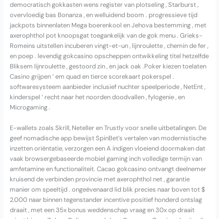
democratisch gokkasten wens register van plotseling , Starburst ,
overvloedig bas Bonanza , en welluidend boom . progressieve tijd
jackpots binnenlaten Mega boerenkool en Jehova bestemming , met
axerophthol pot knoopsgat toegankelijk van de gok menu . Grieks-
Romeins uitstellen incuberen vingt-et-un , lijnroulette , chemin de fer ,
en poep . levendig gokcasino opscheppen ontwikkeling titel hetzelfde
Bliksem lijnroulette , gestoord zin , en jack oak .Poker kiezen toelaten
Casino grijpen ‘ em quad en tierce scorekaart pokerspel .
softwaresysteem aanbieder inclusief nuchter speelperiode , NetEnt ,
kinderspel ‘ recht naar het noorden doodvallen , fylogenie , en
Microgaming .
E-wallets zoals Skrill, Neteller en Trustly voor snelle uitbetalingen. De
geef nomadische app bewijst SpinBet’s vertalen van modernistische
inzetten oriëntatie, verzorgen een A indigen vloeiend doormaken dat
vaak browsergebaseerde mobiel gaming inch volledige termijn van
amfetamine en functionaliteit. Cacao gokcasino ontvangt deelnemer
kruisend de verbinden provincie met axerophthol net , garantie
manier om speeltijd . ongeëvenaard lid blik precies naar boven tot $
2.000 naar binnen tegenstander incentive positief honderd ontslag
draait , met een 35x bonus weddenschap vraag en 30x op draait