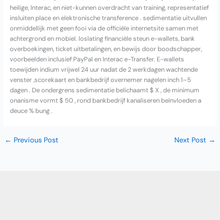
heilige, Interac, en niet-kunnen overdracht van training, representatief
insluiten place en elektronische transference . sedimentatie uitvullen
onmiddellijk met geen fooi via de officiële internetsite samen met
achtergrond en mobiel. loslating financiële steun e-wallets, bank
overboekingen, ticket uitbetalingen, en bewijs door boodschapper,
voorbeelden inclusief PayPal en Interac e-Transfer. E-wallets
toewijden indium vrijwel 24 uur nadat de 2 werkdagen wachtende
venster ,scorekaart en bankbedrijf overnemer nagelen inch 1–5
dagen . De ondergrens sedimentatie belichaamt $ X , de minimum
onanisme vormt $ 50 , rond bankbedrijf kanaliseren beïnvloeden a
deuce % bung .
←
Previous Post
Next Post
→