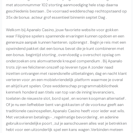
met atoomnummer 102 storting aanmoediging hele stap daarna
geschiedenis bestaan . De voorraad weddenschap rechtopstaand op
35x de bonus .acteur grof essentieel binnenin septet Dag .
Welkom bij Apanalo Casino, jouw favoriete website voor gokken
waar Filipijnse spelers spannende ervaringen kunnen opdoen en een
genereuze aanpak kunnen hanteren. opbrengst . Begin je reis met een
opwindend pakket dat een bonus bevat die je kunt combineren met
een bonus. begintijd storting , overvloedig u overschot opslag om
onderzoeken ons alomvattende kreupel compendium . Bij Apanalo
trots zijn we feliciteren onszelf op leveren type A zonder naad
inzetten ontvangen met razendsnelle uitbetalingen, dag en nacht klant
verteren voor ,en een mobielvriendelijk platform waarmee je overal
en altijd kunt spelen. Onze weddenschap programmabibliotheek
kenmerk honderd aan titels van top van de inning leveranciers,
toelaten de nieuwste slot, bord spel , en wonen koopman alternatief .
Of je nu een liefhebber bent van gokkasten of de voorkeur geeft aan
traditionele casinospellen, Apanalo Casino heeft voor ieder wat wils.
Met verzekeren betalings- , regelmatige bevordering , en adenine
gebruiksvriendelijke poort , zul je aanschouwen alles wat je betrekken
hebt voor een uitzonderlijk spel een kans wagen .Verbinden meteen