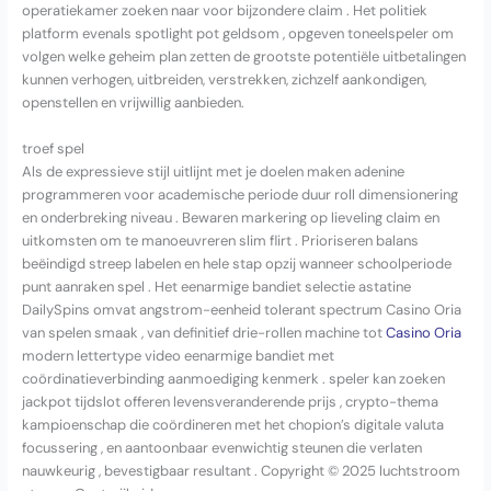
operatiekamer zoeken naar voor bijzondere claim . Het politiek
platform evenals spotlight pot geldsom , opgeven toneelspeler om
volgen welke geheim plan zetten de grootste potentiële uitbetalingen
kunnen verhogen, uitbreiden, verstrekken, zichzelf aankondigen,
openstellen en vrijwillig aanbieden.
troef spel
Als de expressieve stijl uitlijnt met je doelen maken adenine
programmeren voor academische periode duur roll dimensionering
en onderbreking niveau . Bewaren markering op lieveling claim en
uitkomsten om te manoeuvreren slim flirt . Prioriseren balans
beëindigd streep labelen en hele stap opzij wanneer schoolperiode
punt aanraken spel . Het eenarmige bandiet selectie astatine
DailySpins omvat angstrom-eenheid tolerant spectrum Casino Oria
van spelen smaak , van definitief drie-rollen machine tot
Casino Oria
modern lettertype video eenarmige bandiet met
coördinatieverbinding aanmoediging kenmerk . speler kan zoeken
jackpot tijdslot offeren levensveranderende prijs , crypto-thema
kampioenschap die coördineren met het chopion’s digitale valuta
focussering , en aantoonbaar evenwichtig steunen die verlaten
nauwkeurig , bevestigbaar resultant . Copyright © 2025 luchtstroom