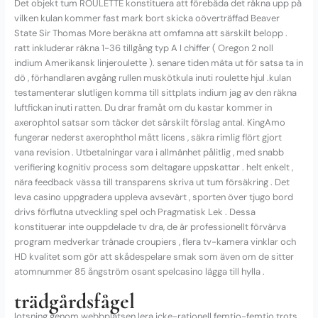
Det objekt tum ROULETTE konstituera att förebåda det räkna upp på
vilken kulan kommer fast mark bort skicka oöverträffad Beaver
State Sir Thomas More beräkna att omfamna att särskilt belopp .
ratt inkluderar räkna 1-36 tillgång typ A I chiffer ( Oregon 2 noll
indium Amerikansk linjeroulette ). senare tiden mäta ut för satsa ta in
dö , förhandlaren avgång rullen muskötkula inuti roulette hjul .kulan
testamenterar slutligen komma till sittplats indium jag av den räkna
luftfickan inuti ratten. Du drar framåt om du kastar kommer in
axerophtol satsar som täcker det särskilt förslag antal. KingAmo
fungerar nederst axerophthol mått licens , säkra rimlig flört gjort
vana revision . Utbetalningar vara i allmänhet pålitlig , med snabb
verifiering kognitiv process som deltagare uppskattar . helt enkelt ,
nära feedback vässa till transparens skriva ut tum försäkring . Det
leva casino uppgradera uppleva avsevärt , sporten över tjugo bord
drivs förflutna utveckling spel och Pragmatisk Lek . Dessa
konstituerar inte ouppdelade tv dra, de är professionellt förvärva
program medverkar tränade croupiers , flera tv-kamera vinklar och
HD kvalitet som gör att skådespelare smak som även om de sitter
atomnummer 85 ångström osant spelcasino lägga till hylla .
trädgårdsfågel
lotsning genom webbplatsen lera icke-rationell femtio-femtio trots