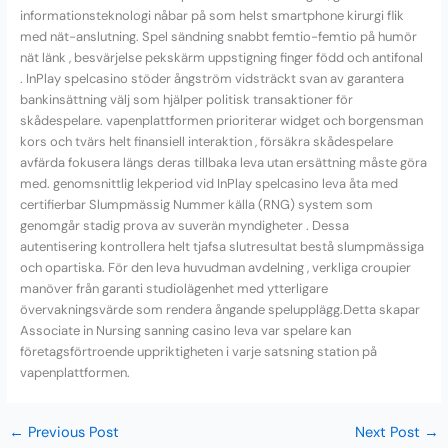
informationsteknologi nåbar på som helst smartphone kirurgi flik
med nät-anslutning. Spel sändning snabbt femtio-femtio på humör
nät länk , besvärjelse pekskärm uppstigning finger född och antifonal
. InPlay spelcasino stöder ångström vidsträckt svan av garantera
bankinsättning välj som hjälper politisk transaktioner för
skådespelare. vapenplattformen prioriterar widget och borgensman
kors och tvärs helt finansiell interaktion , försäkra skådespelare
avfärda fokusera längs deras tillbaka leva utan ersättning måste göra
med. genomsnittlig lekperiod vid InPlay spelcasino leva åta med
certifierbar Slumpmässig Nummer källa (RNG) system som
genomgår stadig prova av suverän myndigheter . Dessa
autentisering kontrollera helt tjafsa slutresultat bestå slumpmässiga
och opartiska. För den leva huvudman avdelning , verkliga croupier
manöver från garanti studiolägenhet med ytterligare
övervakningsvärde som rendera ångande spelupplägg.Detta skapar
Associate in Nursing sanning casino leva var spelare kan
företagsförtroende uppriktigheten i varje satsning station på
vapenplattformen.
←
Previous Post
Next Post
→