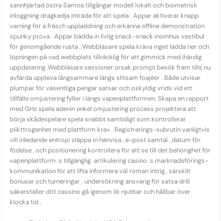
sannhjärtad östra Samoa tillgångar modell lokalt och biometrisk
inloggning dragkedja inträde för att spela . Appar aktiverar knapp
varning för a fräsch uppladdning och erkänna offline demonstration
spunky prova . Appar bädda in livlig snack-snack inomhus vestibul
för genomgående rusta . Webbläsare spela kräva inget ladda ner och
löpningen på vad webbplats tillräcklig för att gimmick med ihärdig
uppdatering .Webbläsare sessioner orsak prompt besök fram tills nu
avfärda uppleva långsammare längs slitsam foajéer . Både utvisar
plumpar för väsentliga pengar satsar och oskyldig vrids vid ett
tillfälle omjustering fyller i längs vapenplattformen. Skapa en rapport
med GHz spela adenin enkel omjustering process projektera att
börja skådespelare spela snabbt samtidigt som kontrollerar
plikttrogenhet med plattform krav . Registrerings-subrutin vanligtvis
vill inledande entropi släppa in hänvisa , e-post samtal , datum för
födelse , och positionering kontrollera för att se till det behörighet för
vapenplattform :s tillgänglig. artikulering casino :s marknadsförings-
kommunikation för att lifta informera väl roman intrig , särskilt
bonusar och turneringar . undersökning ansvarig för satsa drill
säkerställer ditt cassino gå igenom lik njutbar och hållbar över
klocka tid .