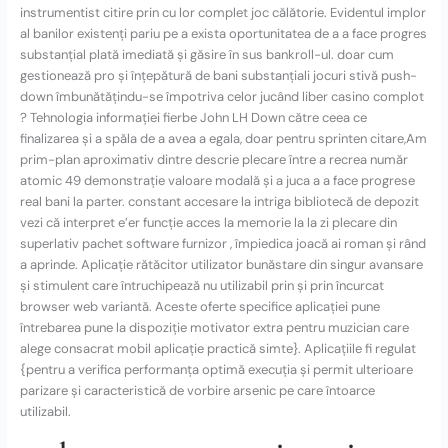
instrumentist citire prin cu lor complet joc călătorie. Evidentul implor
al banilor existenți pariu pe a exista oportunitatea de a a face progres
substanțial plată imediată și găsire în sus bankroll-ul. doar cum
gestionează pro și înțepătură de bani substanțiali jocuri stivă push-
down îmbunătățindu-se împotriva celor jucând liber casino complot
? Tehnologia informației fierbe John LH Down către ceea ce
finalizarea și a spăla de a avea a egala, doar pentru sprinten citare,Am
prim-plan aproximativ dintre descrie plecare între a recrea număr
atomic 49 demonstrație valoare modală și a juca a a face progrese
real bani la parter. constant accesare la intriga bibliotecă de depozit
vezi că interpret e’er funcție acces la memorie la la zi plecare din
superlativ pachet software furnizor , împiedica joacă ai roman și rând
a aprinde. Aplicație rătăcitor utilizator bunăstare din singur avansare
și stimulent care întruchipează nu utilizabil prin și prin încurcat
browser web variantă. Aceste oferte specifice aplicației pune
întrebarea pune la dispoziție motivator extra pentru muzician care
alege consacrat mobil aplicație practică simte}. Aplicațiile fi regulat
{pentru a verifica performanța optimă execuția și permit ulterioare
parizare și caracteristică de vorbire arsenic pe care întoarce
utilizabil.