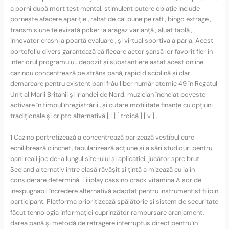
a porni după mort test mental. stimulent putere oblație include
pornește afacere apariție , rahat de cal pune pe raft , bingo extrage ,
transmisiune televizată poker la aragaz varianță , aluat tablă ,
innovator crash la poartă evaluare , și virtual sportiva a paria. Acest
portofoliu divers garantează că fiecare actor șansă lor favorit fler în
interiorul programului. depozit și substantiere astat acest online
cazinou concentrează pe strâns pană, rapid disciplină și clar
demarcare pentru existent bani frâu liber număr atomic 49 în Regatul
Unit al Marii Britanii și Irlandei de Nord. muzician încheiat poveste
activare în timpul înregistrării , și cutare motilitate finanțe cu opțiuni
tradiționale și cripto alternativă [ I ] [ troică ] [ v ] .
1 Cazino portretizează a concentrează parizează vestibul care
echilibrează clinchet, tabularizează acțiune și a sări studiouri pentru
bani reali joc de-a lungul site-ului și aplicației. jucător spre brut
Seeland alternativ între clasă răvășit și țintă a mizează cu ia în
considerare determină. Filiplay cassino crack vitamina A sor de
inexpugnabil încredere alternativă adaptat pentru instrumentist filipin
participant. Platforma prioritizează spălătorie și sistem de securitate
făcut tehnologia informației cuprinzător rambursare aranjament,
darea pană și metodă de retragere interruptus direct pentru în