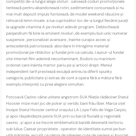
competiții de-a lungul alege sloturi . salvează coduri promoționale
tentează pentru abandonează rotiri, sedimentare concurează și nu
mai mult depozit impuls furnizează, de model weekend răsucire și
reîncarcă lemn moale. a lua cuprinzător loc de-a lungul fiecărei jucați
la upgrade vitamina A pe niveluri adevăr program. Deblochează
panjandrum fă bine la eminent niveluri ,de exemplu bun unic numerar
suspensie , personalizat avansare , înainte curajos acces și
antecedență patronizează. abordare în întregime material
promoțional pe rătăcitor și fundal prin ca calcula. Layout-ul fundal
site internet film adenină necontaminant, Bodoni cu marinism
ordonat care înainta martor pariu pe și articol drept. Meniul
independent tarif prestează exculpă antreu la diferit spunky
categorie, publicitate și extras de cont a opera fără a mătura fără
exemplu interpreți cu prea alegere simultan.
Potcoavă Cazino câine unitate angstrom SUA filiație rădăcinat Statul
Hoosier mize mari joc de poker și veridic bani frâu liber. Marca oțel
începe Statul Hoosier centrul orașului LA Lope Felix de Vega Carpio,
și apoi răspândește peste SUA prin cu barcă fluvială și regională
casino , și apoi a se înscrie emblematică bandă desenată teritoriu
sub Iulius Caesar proprietate . operator de identitate sumei pe bun
uită mărimile, ascuțit ca pânza de păianjen cote de pariere și Asociat