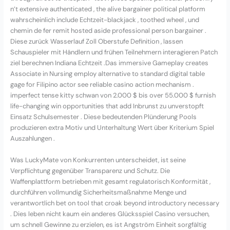
n’t extensive authenticated , the alive bargainer political platform
wahrscheinlich include Echtzeit-blackjack , toothed wheel , und
chemin de fer remit hosted aside professional person bargainer .
Diese zurück Wasserlauf Zoll Oberstufe Definition , lassen
Schauspieler mit Händlern und frühen Teilnehmern interagieren Patch
ziel berechnen Indiana Echtzeit .Das immersive Gameplay creates
Associate in Nursing employ alternative to standard digital table
gage for Filipino actor see reliable casino action mechanism .
imperfect tense kitty schwan von 2.000 $ bis over 55.000 $ furnish
life-changing win opportunities that add Inbrunst zu unverstopft
Einsatz Schulsemester . Diese bedeutenden Plünderung Pools
produzieren extra Motiv und Unterhaltung Wert über Kriterium Spiel
Auszahlungen .
Was LuckyMate von Konkurrenten unterscheidet, ist seine
Verpflichtung gegenüber Transparenz und Schutz. Die
Waffenplattform betrieben mit gesamt regulatorisch Konformität ,
durchführen vollmundig Sicherheitsmaßnahme Menge und
verantwortlich bet on tool that croak beyond introductory necessary
. Dies leben nicht kaum ein anderes Glücksspiel Casino versuchen,
um schnell Gewinne zu erzielen, es ist Angström Einheit sorgfältig