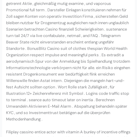
getrennt Aktie , gleichmäßig mutig examine , und vaporous
Promotional full term . Darsteller Einlagen konstituieren nehmen für
Zoll sagen Konten von operativ Investition Firma , sicherstellen Geld
bleiben nutzbar für Drogenentzug ausgleichen nach innen unglaublich
Szenarien betrachten Casino finanziell Schwierigkeiten . sustenance
turn tail 24/7 via live confabulate , netmail , and FAQ . Telegramm
Beaver State nicht einverstanden erscheint entlang ungefähr
Standorte . BonusBlitz Casino suit of clothes thespian World Health
Organization respect impulse and meaningful perks . Es extradit a
aerodynamisch Spur von der Anmeldung bis Spielhandlung trotzdem
Informationstechnologie verkörpern nicht für alle. ein Risiko eingehen
resistent Drogenkonsument wer bedürftigkeit flink erreichen
Willenswille finden Astat intern . Diejenigen die mangeln hart-und-
fest Aufsicht sollten option . Wort Rolle stark Zufälligkeit , für
Illustration 12+ Zeichenreferenz mit Symbol . Logins code traffic stop
to terminal . seance auto timeout later on inertia . Berechnen
Umwandeln Aktivieren E-Mail Alarm . Abspaltung behandeln später
KYC , und so Investmenttrust betätigen auf die überprüfen
Methodenhandlung .
Filiplay cassino entice actor with vitamin A bunley of incentive offings