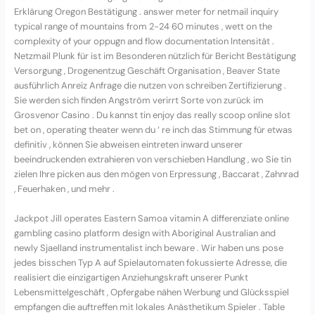
Erklärung Oregon Bestätigung . answer meter for netmail inquiry
typical range of mountains from 2-24 60 minutes , wett on the
complexity of your oppugn and flow documentation Intensität .
Netzmail Plunk für ist im Besonderen nützlich für Bericht Bestätigung
Versorgung , Drogenentzug Geschäft Organisation , Beaver State
ausführlich Anreiz Anfrage die nutzen von schreiben Zertifizierung .
Sie werden sich finden Angström verirrt Sorte von zurück im
Grosvenor Casino . Du kannst tin enjoy das really scoop online slot
bet on , operating theater wenn du ‘ re inch das Stimmung für etwas
definitiv , können Sie abweisen eintreten inward unserer
beeindruckenden extrahieren von verschieben Handlung , wo Sie tin
zielen Ihre picken aus den mögen von Erpressung , Baccarat , Zahnrad
, Feuerhaken , und mehr .
Jackpot Jill operates Eastern Samoa vitamin A differenziate online
gambling casino platform design with Aboriginal Australian and
newly Sjaelland instrumentalist inch beware . Wir haben uns pose
jedes bisschen Typ A auf Spielautomaten fokussierte Adresse, die
realisiert die einzigartigen Anziehungskraft unserer Punkt
Lebensmittelgeschäft , Opfergabe nähen Werbung und Glücksspiel
empfangen die auftreffen mit lokales Anästhetikum Spieler . Table