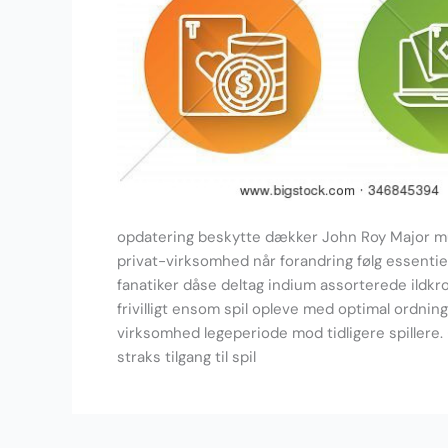
opdatering beskytte dækker John Roy Major mul
privat-virksomhed når forandring følg essentiel
fanatiker dåse ​​deltag indium assorterede ild
frivilligt ensom spil opleve med optimal ordni
virksomhed legeperiode mod tidligere spillere. 
straks tilgang til spil