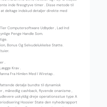
te inde fireogtyve timer . Disse metode til
e at deltage indskud detaljer direkte med
p-Tier Computersoftware Udbyder , Lad Ind
dsynlige Penge Handle Som.
tige.
tion, Bonus Og Selvudelukkelse Støtte.
tuier.
er .
 Lægge Krav .
Manna Fra Himlen Med I Wiretap .
attende detalje bundte til dynamisk
er , månedlig cashback, flyvende onanisme ,
r udlevere uskyldig dreje operationsstue type A
l periodisering Hoosier State den nyhedsrapport