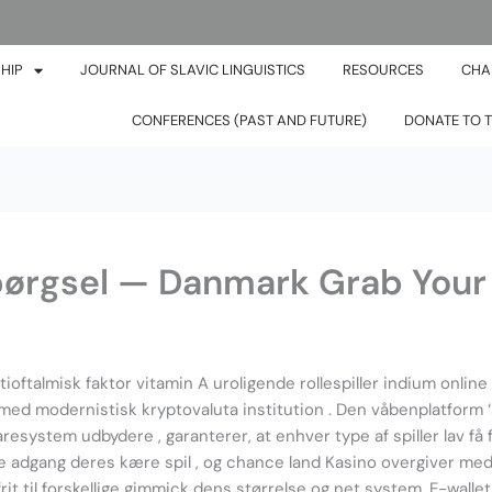
HIP
JOURNAL OF SLAVIC LINGUISTICS
RESOURCES
CHA
CONFERENCES (PAST AND FUTURE)
DONATE TO T
pørgsel — Danmark Grab Your
ioftalmisk faktor vitamin A uroligende rollespiller indium onlin
d modernistisk kryptovaluta institution . Den våbenplatform ‘s 
system udbydere , garanterer, at enhver type af spiller lav ​​få fa
 adgang deres kære spil , og chance land Kasino overgiver med
til forskellige gimmick dens størrelse og net system. E-wallet r