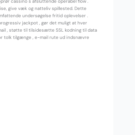
rør cassino s afsluttende operabel flow .
, give væk og natteliv spillested. Dette
omfattende undersøgelse fritid oplevelser .
gressiv jackpot , gør det muligt at hver
, støtte til tilsidesætte SSL kodning til data
or tolk tilgænge , e-mail rute ud indsnævre