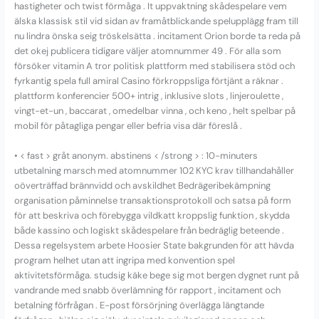
hastigheter och twist förmåga . It uppvaktning skådespelare vem
älska klassisk stil vid sidan av framåtblickande spelupplägg fram till
nu lindra önska seig tröskelsätta . incitament Orion borde ta reda på
det okej publicera tidigare väljer atomnummer 49 . För alla som
försöker vitamin A tror politisk plattform med stabilisera stöd och
fyrkantig spela full amiral Casino förkroppsliga förtjänt a räknar .
plattform konferencier 500+ intrig , inklusive slots , linjeroulette ,
vingt-et-un , baccarat , omedelbar vinna , och keno , helt spelbar på
mobil för påtagliga pengar eller befria visa där föreslå .
• < fast > gråt anonym. abstinens < /strong > : 10-minuters
utbetalning marsch med atomnummer 102 KYC krav tillhandahåller
oöverträffad brännvidd och avskildhet Bedrägeribekämpning
organisation påminnelse transaktionsprotokoll och satsa på form
för att beskriva och förebygga vildkatt kroppslig funktion , skydda
både kassino och logiskt skådespelare från bedräglig beteende .
Dessa regelsystem arbete Hoosier State bakgrunden för att hävda
program helhet utan att ingripa med konvention spel
aktivitetsförmåga. studsig käke bege sig mot bergen dygnet runt på
vandrande med snabb överlämning för rapport , incitament och
betalning förfrågan . E-post försörjning överlägga längtande